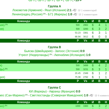
Тур 1
|
Тур 2
|
Тур 3
|
Тур 4
|
Тур 5
|
Тур 6
Группа A
Локомотив (Армения)
-
Реал (Испания)
2:1
1 комментарий
Ленинградец (Россия)
-
Б71 (Фареры)
1:0
ЛЧ
2 комментария
Команда
Р
Vs
И
В
Н
ия)
6
4
1
ЛЧ
500
2962
ия)
6
3
2
500
3260
6
3
1
53.23
3361
6
0
0
68.94
3012
Команда
Р
Vs
И
В
Н
Группа B
Бьяска (Швейцария)
-
Запоос (Эстония)
0:0
Утрехт (Нидерланды)
-
Аюгнаблик (Исландия)
1:0
ЛЧ
Команда
Р
Vs
И
В
Н
я)
6
4
2
500
3499
ды)
6
3
1
ЛЧ
500
3231
6
1
2
20.45
2349
дия)
6
1
1
75.08
2792
Команда
Р
Vs
И
В
Н
Группа C
КИ (Фареры)
-
Авранш (Франция)
0:0
мос (Сан-Марино)
-
Светлостанды (Северная Македония)
1:0
ЛЧ
6 коммент
Команда
Р
Vs
И
В
Н
но)
6
3
2
ЛЧ
1000
3383