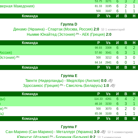
6
3
2
53.75
3271
верная Македония)
6
2
1
81.33
3195
6
1
1
500
3167
Команда
Р
Vs
И
В
Н
Группа D
Динамо (Украина)
-
Спартак (Москва, Россия)
2:0
1 комментарий
Нымме Юнайтед (Эстония)
-
АЕК (Греция)
2:0
ЛЧ
Команда
Р
Vs
И
В
Н
6
4
2
98.93
3308
Россия)
6
3
1
57.60
3041
Эстония)
6
3
0
ЛЧ
500
3212
6
0
1
84.14
2941
Команда
Р
Vs
И
В
Н
Группа E
Твенте (Нидерланды)
-
Мидлсбро (Англия)
0:0
Эдэссаикос (Греция)
-
Свислочь (Беларусь)
1:0
ЛЧ
Команда
Р
Vs
И
В
Н
ды)
6
4
2
114.33
4261
)
6
3
1
46.16
3150
я)
6
2
0
ЛЧ
500
3070
ь)
6
1
1
85.08
3100
Команда
Р
Vs
И
В
Н
Группа F
Сан-Марино (Сан-Марино)
-
Металлург (Украина)
3:0
5 комментариев
Ювентус (Италия)
-
Боринаж (Бельгия)
0:2
ЛЧ
3 комментария