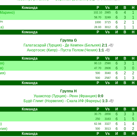
Команда
Р
Vs
И
В
Н
-Марино)
6
4
1
102.10
2985
)
6
3
1
58.70
3249
6
2
1
ЛЧ
1000
3715
а)
6
1
1
28.93
3012
Команда
Р
Vs
И
В
Н
Группа G
Галатасарай (Турция)
-
Де Кемпен (Бельгия)
2:1
Анортосис (Кипр)
-
Пуста Полом (Чехия)
1:1
Команда
Р
Vs
И
В
Н
ия)
6
3
1
90.13
2590
я)
6
3
0
47.70
2606
ия)
6
2
2
500
3040
6
1
3
500
2587
Команда
Р
Vs
И
В
Н
Группа H
Ушакспор (Турция)
-
Ренн (Франция)
0:0
Будё-Глимт (Норвегия)
-
Скала ИФ (Фареры)
1:3
Команда
Р
Vs
И
В
Н
6
3
3
30.75
2856
6
1
5
250
3163
)
6
1
4
62.94
3327
гия)
6
0
2
500
3013
Команда
Р
Vs
И
В
Н