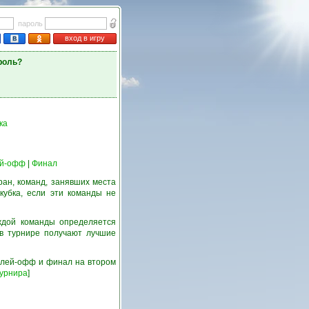
пароль
вход в игру
роль?
ка
й-офф
|
Финал
ран, команд, занявших места
кубка, если эти команды не
ждой команды определяется
 в турнире получают лучшие
 плей-офф и финал на втором
турнира
]