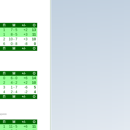
П
М
+/-
О
1
7
-
5
+2
13
1
8
-
5
+3
11
2
10
-
7
+3
10
6
0
-
8
-8
0
П
М
+/-
О
П
М
+/-
О
0
6
-
0
+6
14
2
4
-
2
+2
10
3
1
-
7
-6
5
4
2
-
4
-2
4
П
М
+/-
О
ариев
П
М
+/-
О
1
11
-
5
+6
11