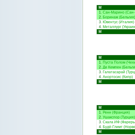
М
1.
Сан-Марино (Сан
2.
Боринаж (Бельгия
3.
Ювентус (Италия)
4.
Металлург (Украин
М
М
1.
Пуста Полом (Чех
2.
Де Кемпен (Бельги
3.
Галатасарай (Турц
4.
Анортосис (Кипр)
М
М
1.
Ренн (Франция)
2.
Ушакспор (Турция)
3.
Скала ИФ (Фареры
4.
Будё-Глимт (Норве
М