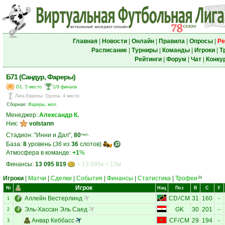
Главная
|
Новости
|
Онлайн
|
Правила
|
Опросы
|
Ре
Расписание
|
Турниры
|
Команды
|
Игроки
|
Т
Рейтинги
|
Форум
|
Чат
|
Конку
Б71 (Сандур, Фареры)
D1, 5 место
1/8 финала
Лига Европы
:
Группа, 4 место
Сборная:
Фареры, мол.
Менеджер:
Александр К.
Ник:
volstann
Стадион: "Инни и Дал",
80
тыс.
База:
8
уровень (
36
из
36
слотов)
Атмосфера в команде:
+1
%
Финансы:
13 095 819
= 13 095к = 13м
Игроки
|
Матчи
|
Сделки
|
События
|
Финансы
|
Статистика
|
Трофеи
24
Игрок
№
Нац
Поз
В
С
У
Аллейн Вестерлинд
CD
/
CM
31
160
-
1
Эль-Хассан Эль Саед
GK
30
201
-
2
Анвар Кеббасс
CF
/
CM
29
194
-
3