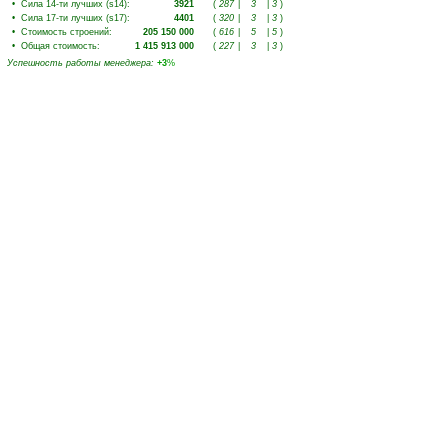
•
Сила 14-ти лучших (s14)
:
3921
(
287
|
3
|
3
)
•
Сила 17-ти лучших (s17)
:
4401
(
320
|
3
|
3
)
•
Стоимость строений
:
205 150 000
(
616
|
5
|
5
)
•
Общая стоимость
:
1 415 913 000
(
227
|
3
|
3
)
Успешность работы менеджера
:
+3
%