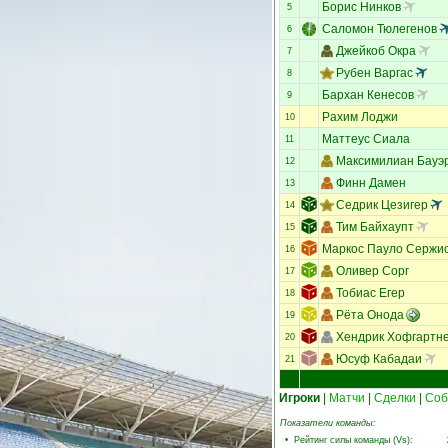
Борис Нинков
5
Саломон Тюлегенов
6
Джейкоб Окра
7
Рубен Варгас
8
Бархан Кенесов
9
Рахим Лоджи
10
Маттеус Сиала
11
Максимилиан Бауэ
12
Финн Дамен
13
Седрик Цезигер
14
Тим Байхаупт
15
Маркос Пауло Сержи
16
Оливер Сорг
17
Тобиас Егер
18
Рёта Онода
19
Хендрик Хофгартн
20
Юсуф Кабадаи
21
Игроки
|
Матчи
|
Сделки
|
Соб
Показатели команды:
•
Рейтинг силы команды (Vs)
: