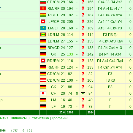
CD
/
CM
29
166
-
166
Ск4
Г3
П4
Ат3
0
RM
/
RF
30
194
-
194
Г4
Ат4
Шт4
Л4
0
RF
/
CF
29
182
-
187
Г4
Ск4
У4
Ат4
0
LF
/
CF
28
205
-
226
Ат4
Г4
Ск4
У4
0
LM
/
LF
28
169
-
169
Ат3
Г4
Ск4
У3
0
LD
/
LM
26
114
-
114
Г3
П3
Тр
0
LD
/
LM
27
155
-
155
Г4
Ск4
Ат3
Ка4
0
р
RD
/
CD
24
127
-
133
Г4
Л4
Ск4
Ат3
0
GK
25
133
-
142
В4
Р4
П4
Ат4
0
RD
/
RM
21
116
-
128
Г4
Ат4
Ск4
Пд4
0
RM
/
RF
23
124
-
133
Г4
Ск4
У4
Ат4
0
о
CD
/
CM
21
82
-
82
Г3
0
CD
/
CM
22
100
-
105
Г3
К3
0
GK
21
88
-
94
В3
0
CF
20
74
0
84
Г
0
ер
LM
16
40
-
40
Г
0
LF
19
73
-
78
Г
0
25.6
2802
2924
ытия
|
Финансы
|
Статистика
|
Трофеи
23
2986
(
343
|
6
|
6
)