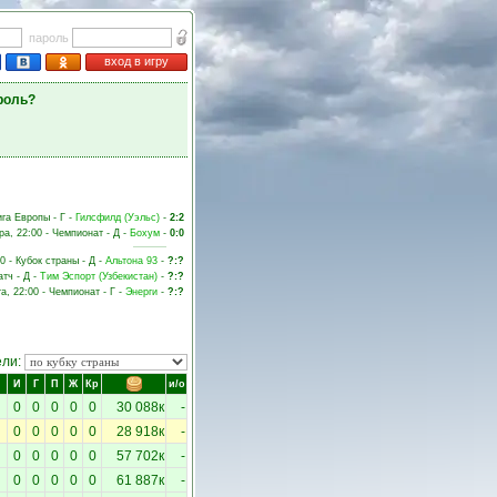
пароль
вход в игру
роль?
ига Европы - Г -
Гилсфилд (Уэльс)
-
2:2
ра, 22:00 - Чемпионат - Д -
Бохум
-
0:0
0 - Кубок страны - Д -
Альтона 93
-
?:?
атч - Д -
Тим Эспорт (Узбекистан)
-
?:?
та, 22:00 - Чемпионат - Г -
Энерги
-
?:?
ели:
И
Г
П
Ж
Кр
и/о
0
0
0
0
0
30 088к
-
0
0
0
0
0
28 918к
-
0
0
0
0
0
57 702к
-
0
0
0
0
0
61 887к
-