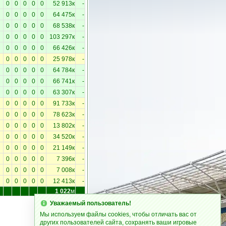
0
0
0
0
0
52 913к
-
0
0
0
0
0
64 475к
-
0
0
0
0
0
68 538к
-
0
0
0
0
0
103 297к
-
0
0
0
0
0
66 426к
-
0
0
0
0
0
25 978к
-
0
0
0
0
0
64 784к
-
0
0
0
0
0
66 741к
-
0
0
0
0
0
63 307к
-
0
0
0
0
0
91 733к
-
0
0
0
0
0
78 623к
-
0
0
0
0
0
13 802к
-
0
0
0
0
0
34 520к
-
0
0
0
0
0
21 149к
-
0
0
0
0
0
7 396к
-
0
0
0
0
0
7 008к
-
0
0
0
0
0
12 413к
-
1 022
м
Уважаемый пользователь!
Мы используем файлы cookies, чтобы отличать вас от
других пользователей сайта, сохранять ваши игровые