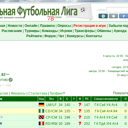
логин
ная
|
Новости
|
Онлайн
|
Правила
|
Опросы
|
Регистрация в игре
|
Забыли па
Расписание
|
Турниры
|
Команды
|
Игроки
|
Трансферы
|
Обмены
|
Аренда
Рейтинги
|
Форум
|
Чат
|
Конкурсы
|
Контакты
6 августа, 22:00 - Л
вче
сегодня, 22:0
завтра, 15:00 - Товарищеский м
,
82
тыс.
10 авгус
отов)
к = -0м
Показат
ытия
|
Финансы
|
Статистика
|
Трофеи
23
ок
Нац
Поз
В
С
У
Ф
РС
Спецвозможности
О
LM
/
LF
34
140
-
147
Г4
Ск4
У4
Ат4
0
CD
/
CM
34
135
-
135
Г4
Ск4
Ат4
К4
0
CF
/
CM
31
196
-
210
Г4
Ат4
У4
Ск4
0
RD
/
RM
30
189
-
202
Г4
Пд4
Уг4
Ат4
0