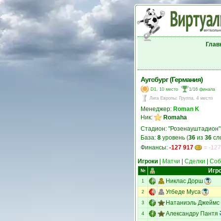
Глав
Аугсбург (Германия)
D1, 10 место
1/16 финала
Лига Европы
:
Группа, 4 место
Менеджер:
Roman K
Ник:
Romaha
Стадион: "Розенауштадион"
База:
8
уровень (
36
из
36
сл
Финансы:
-127 917
= -127
Игроки
|
Матчи
|
Сделки
|
Соб
Игр
№
Никлас Дорш
1
Угбеде Муса
2
Натаниэль Джеймс
3
Александру Пантя
4