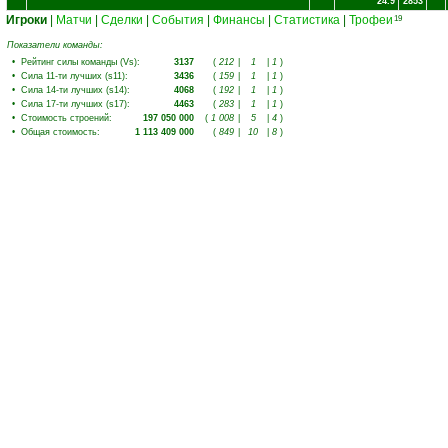
24.9
2853
Игроки
|
Матчи
|
Сделки
|
События
|
Финансы
|
Статистика
|
Трофеи
19
Показатели команды:
•
Рейтинг силы команды (Vs)
:
3137
(
212
|
1
|
1
)
•
Сила 11-ти лучших (s11)
:
3436
(
159
|
1
|
1
)
•
Сила 14-ти лучших (s14)
:
4068
(
192
|
1
|
1
)
•
Сила 17-ти лучших (s17)
:
4463
(
283
|
1
|
1
)
•
Стоимость строений
:
197 050 000
(
1 008
|
5
|
4
)
•
Общая стоимость
:
1 113 409 000
(
849
|
10
|
8
)