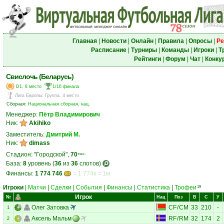
Главная
|
Новости
|
Онлайн
|
Правила
|
Опросы
|
Ре
Расписание
|
Турниры
|
Команды
|
Игроки
|
Т
Рейтинги
|
Форум
|
Чат
|
Конку
Свислочь (Беларусь)
D1, 8 место
1/16 финала
Лига Европы
:
Группа, 4 место
Сборная:
Национальная сборная, нац.
Менеджер:
Пётр Владимирович
Ник:
Akihiko
Заместитель:
Дмитрий М.
Ник:
dimass
Стадион: "Городской",
70
тыс.
База:
8
уровень (
36
из
36
слотов)
Финансы:
1 774 746
= 1 774к = 1м
Игроки
|
Матчи
|
Сделки
|
События
|
Финансы
|
Статистика
|
Трофеи
19
Игрок
№
Нац
Поз
В
С
У
Олег Затовка
CF
/
CM
33
210
-
1
Аксель Мальм
RF
/
RM
32
174
2
2