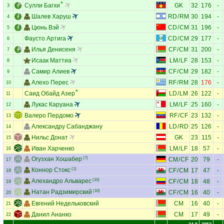
Сулли Багхи
GK
32
176
-
3
Шалев Харуш
RD
/
RM
30
194
-
4
Цюнь Вэй
CD
/
CM
31
196
-
5
Фаусто Артига
CD
/
CM
29
177
-
6
Илья Денисеня
CF
/
CM
31
200
-
7
Исаак Маттиа
LM
/
LF
28
153
-
8
Самир Алиев
CF
/
CM
29
182
-
9
Алехо Перес
RF
/
RM
28
176
-
10
Саид Обайд Азер
LD
/
LM
26
122
-
11
Лукас Каруана
LM
/
LF
25
160
-
12
Валеро Пердомо
RF
/
CF
23
132
-
13
Александру Сабанджану
LD
/
RD
25
126
-
14
Нильс Донат
GK
23
115
-
15
Иван Харченко
LM
/
LF
18
57
-
16
Огузхан Хошабер
(7)
CM
/
CF
20
79
-
17
Коннор Стокс
(1)
CF
/
CM
17
47
-
18
Алехандро Альварес
(10)
CF
/
CM
18
48
-
19
Натан Радзимирский
(10)
CF
/
CM
16
40
-
20
Евгений Недельковский
CM
16
40
-
21
Данил Ананко
CM
17
49
-
22