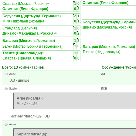
Олимпик (Лион, Франция)
Спартак (Москва, Россия)
1
0
ЛЧ
Олимпик (Лион, Франция)
0
3
Боруссия (Дортмунд, Германия)
2
1
МФК Николаев (Украина)
0
1
Боруссия (Дортмунд, Герман
Динамо (Махачкала, Россия)
Стандард (Бельгия)
1
0
Динамо (Махачкала, Россия)
0
2
ЛЧ
Бавария (Мюнхен, Германия)
1
2
Вележ (Мостар, Босния и Герцеговина)
1
0
Бавария (Мюнхен, Германия)
Твенте (Нидерланды)
Твенте (Нидерланды)
1
0
ЛЧ
Спартак (Трнава, Словакия)
0
0
Всего:
13
комментариев
Обсуждение турни
Arne
АЗ
АЗ - днище!
Sapient
ПСВ
Arne писал(а):
АЗ - днище!
Истину глаголишь! :DD
Arne
Sapient писал(а):