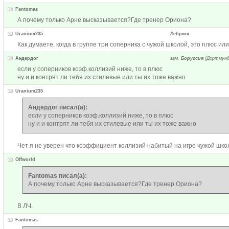
Fantomas
А почему только Арне высказывается?Где тренер Ориона?
Uranium235
Лебринг
Как думаете, когда в группе три соперника с чужой школой, это плюс ил
Андердог
зам.
Боруссия
(Дортмунд
если у соперников коэф.коллизий ниже, то в плюс
ну и и контрят ли тебя их стилевые или ты их тоже важно
Uranium235
Андердог писал(а):
если у соперников коэф.коллизий ниже, то в плюс
ну и и контрят ли тебя их стилевые или ты их тоже важно
Чет я не уверен что коэффициент коллизий набитый на игре чужой школ
Offworld
Fantomas писал(а):
А почему только Арне высказывается?Где тренер Ориона?
В ЛЧ.
Fantomas