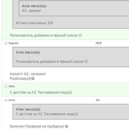
Arne писал(а):
АЗ - днище!
Истину глаголишь! :DD
Пользователь добавлен в чёрный список 🙂
Sapient
ПСВ
Arne писал(а):
Пользователь добавлен в чёрный список 🙂
Неееет! АЗ - печинен!
Разблокируй😂
ASer
С детства за АЗ. Так наверное надо)))
Arne
АЗ
ASer писал(а):
С детства за АЗ. Так наверное надо)))
Конечно! Проверка не пройдена! 😁