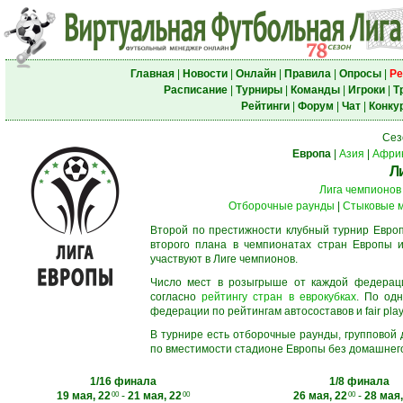
Главная
|
Новости
|
Онлайн
|
Правила
|
Опросы
|
Ре
Расписание
|
Турниры
|
Команды
|
Игроки
|
Т
Рейтинги
|
Форум
|
Чат
|
Конку
Сез
Европа
|
Азия
|
Афри
Л
Лига чемпионов
Отборочные раунды
|
Стыковые 
Второй по престижности клубный турнир Европ
второго плана в чемпионатах стран Европы и
участвуют в Лиге чемпионов.
Число мест в розыгрыше от каждой федерац
согласно
рейтингу стран в еврокубках
. По од
федерации по рейтингам автосоставов и fair play
В турнире есть отборочные раунды, групповой
по вместимости стадионе Европы без домашнего 
1/16 финала
1/8 финала
19 мая, 22
-
21 мая, 22
26 мая, 22
-
28 мая,
00
00
00