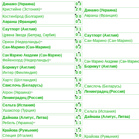
Динамо (Украина)
0
3
Кристийне (Эстония)
2
0
ЛЧ
Динамо (Украина)
Авранш (Франция)
Костинброд (Болгария)
0
0
Авранш (Франция)
0
1
Саутпорт (Англия)
3
1
Црвена Звезда (Белград, Сербия)
0
1
Саутпорт (Англия)
Сан-Марино (Сан-Марино)
Орион (Нидерланды)
0
0
ЛЧ
Сан-Марино (Сан-Марино)
0
2
Сан Марино Академи (Сан-Марино)
1
1
Фейеноорд (Нидерланды)
0
1
Сан Марино Академи (Сан-Марин
ЛЧ
Борнмут (Англия)
Борнмут (Англия)
1
0
Интер (Финляндия)
0
0
Хартс (Шотландия)
1
0
Свислочь (Беларусь)
0
2
Свислочь (Беларусь)
Ленинградец (Россия)
Агрон (Украина)
1
0
ЛЧ
Ленинградец (Россия)
0
2
Сельта (Испания)
0
3
Ушакспор (Турция)
2
0
Сельта (Испания)
Дайнава (Алитус, Литва)
Дайнава (Алитус, Литва)
4
1
Ребель (Украина)
1
1
ЛЧ
Крайова (Румыния)
1
2
Специя (Италия)
0
0
Крайова (Румыния)