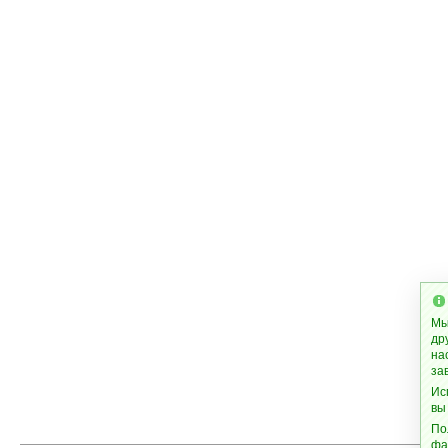
Мы
др
на
за
Ис
вы
По
фа