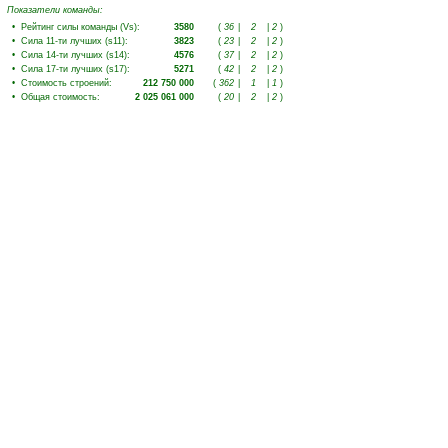
Показатели команды:
•
Рейтинг силы команды (Vs)
:
3580
(
36
|
2
|
2
)
•
Сила 11-ти лучших (s11)
:
3823
(
23
|
2
|
2
)
•
Сила 14-ти лучших (s14)
:
4576
(
37
|
2
|
2
)
•
Сила 17-ти лучших (s17)
:
5271
(
42
|
2
|
2
)
•
Стоимость строений
:
212 750 000
(
362
|
1
|
1
)
•
Общая стоимость
:
2 025 061 000
(
20
|
2
|
2
)