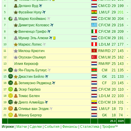
Делано Вуд
CM
/
CD
29
199
-
4
Фусейни Нуху
LM
/
LF
29
201
-
5
Марко Коойманс
CD
/
CM
30
204
-
6
Димитрис Коловос
CF
/
CM
29
216
-
7
Винченцо Грифо
CF
/
CM
28
209
-
8
Мунир Эль Алюхи
CD
/
CM
29
191
-
9
Маркос Лопес
LD
/
LM
27
177
-
10
Милош Кркотич
RM
/
RD
27
145
-
11
Огузхан Озьякуп
CM
/
LM
25
162
-
12
Илия Керкхоф
RM
/
RF
25
143
-
13
Ян-Пауль Бутиус
CM
21
135
-
14
Джастин Бейло
GK
21
133
-
15
Зепикуэно Редмонд
CF
23
145
-
16
Эсер Гюрбюз
CF
/
CM
20
110
-
17
Томас Белен
LD
/
LM
22
103
-
18
Диего Алмейда
CD
/
CM
19
101
-
19
Оливье ван Элдик
LM
/
LF
18
73
-
20
Манну Бергер
GK
18
74
-
21
25.3
3329
Игроки
|
Матчи
|
Сделки
|
События
|
Финансы
|
Статистика
|
Трофеи
53