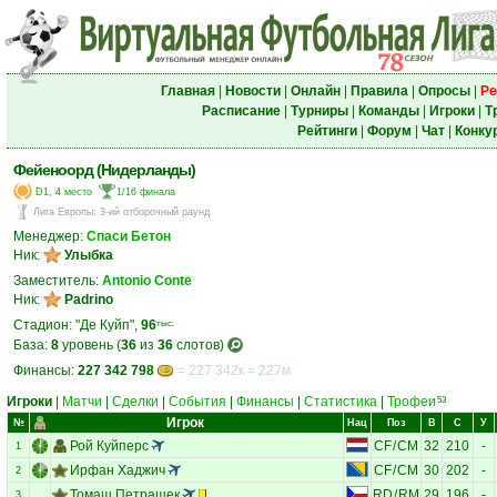
Главная
|
Новости
|
Онлайн
|
Правила
|
Опросы
|
Ре
Расписание
|
Турниры
|
Команды
|
Игроки
|
Т
Рейтинги
|
Форум
|
Чат
|
Конку
Фейеноорд (Нидерланды)
D1, 4 место
1/16 финала
Лига Европы
:
3-ий отборочный раунд
Менеджер:
Спаси Бетон
Ник:
Улыбка
Заместитель:
Antonio Conte
Ник:
Padrino
Стадион: "Де Куйп",
96
тыс.
База:
8
уровень (
36
из
36
слотов)
Финансы:
227 342 798
= 227 342к = 227м
Игроки
|
Матчи
|
Сделки
|
События
|
Финансы
|
Статистика
|
Трофеи
53
Игрок
№
Нац
Поз
В
С
У
Рой Куйперс
CF
/
CM
32
210
-
1
Ирфан Хаджич
CF
/
CM
30
202
-
2
Томаш Петрашек
RD
/
RM
29
196
-
3