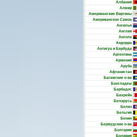
Албания
Алжир
Американские Виргины
Американское Самоа
Ангилья
Англия
Ангола
Андорра
Антигуа и Барбуда
Аргентина
Армения
Аруба
Афганистан
Багамские о-ва
Бангладеш
Барбадос
Бахрейн
Беларусь
Белиз
Бельгия
Бенин
Бермудские о-ва
Болгария
Боливия