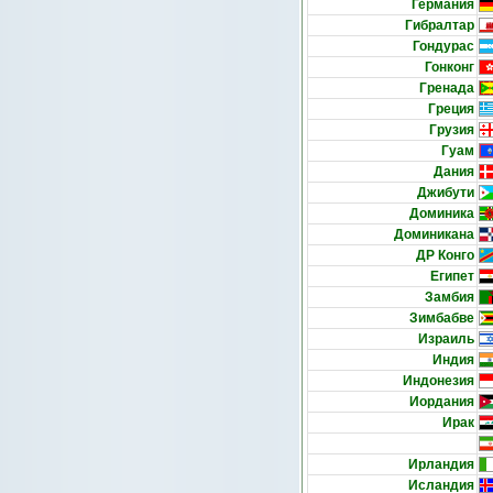
Германия
Гибралтар
Гондурас
Гонконг
Гренада
Греция
Грузия
Гуам
Дания
Джибути
Доминика
Доминикана
ДР Конго
Египет
Замбия
Зимбабве
Израиль
Индия
Индонезия
Иордания
Ирак
Ирландия
Исландия