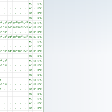
-
-
-
-
-
КС
-
КЛК
-
-
-
-
-
КС
-
КЛК
-
-
-
-
-
КС
-
КЛК
-
-
-
-
-
КС
-
КЛК
A
B
A
B
C
D
3
D3
D4
D4
D4
D4
КС
КВ
КЛК
A
B
A
B
C
D
3
D3
D4
D4
D4
D4
КС
КВ
КЛК
A
B
3
D3
-
-
-
-
КС
КВ
КЛК
A
B
A
B
C
D
3
D3
D4
D4
D4
D4
КС
КВ
КЛК
-
-
-
-
-
КС
-
КЛК
-
-
-
-
-
КС
-
КЛК
A
B
A
B
C
D
3
D3
D4
D4
D4
D4
КС
КВ
КЛК
-
-
-
-
-
КС
-
КЛК
A
B
3
D3
-
-
-
-
КС
КВ
КЛК
A
B
3
D3
-
-
-
-
КС
КВ
КЛК
-
-
-
-
-
КС
-
КЛК
-
-
-
-
-
КС
-
КЛК
3
-
-
-
-
-
КС
КВ
КЛК
A
B
3
D3
-
-
-
-
КС
КВ
КЛК
3
-
-
-
-
-
КС
КВ
КЛК
-
-
-
-
-
КС
-
КЛК
-
-
-
-
-
КС
-
КЛК
-
-
-
-
-
КС
-
КЛК
-
-
-
-
-
КС
-
КЛК