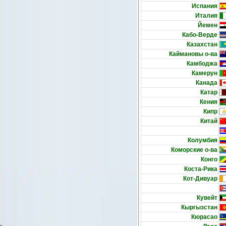
Испания
Италия
Йемен
Кабо-Верде
Казахстан
Каймановы о-ва
Камбоджа
Камерун
Канада
Катар
Кения
Кипр
Китай
Колумбия
Коморские о-ва
Конго
Коста-Рика
Кот-Дивуар
Кувейт
Кыргызстан
Кюрасао