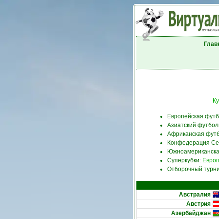
Глав
Ку
Европейская фут
Азиатский футбол
Африканская фут
Конфедерация Се
Южноамериканска
Суперкубки:
Евро
Отборочный турни
Австралия
Австрия
Азербайджан