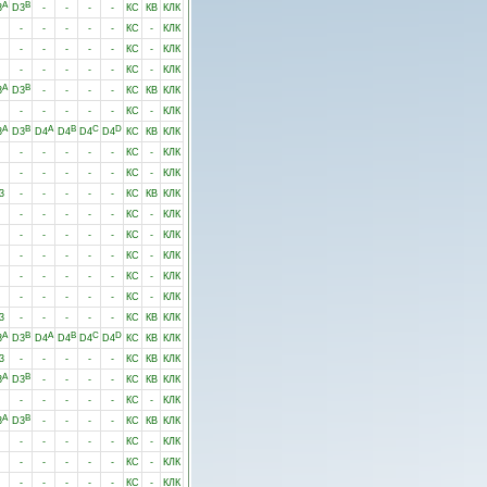
A
B
3
D3
-
-
-
-
КС
КВ
КЛК
-
-
-
-
-
КС
-
КЛК
-
-
-
-
-
КС
-
КЛК
-
-
-
-
-
КС
-
КЛК
A
B
3
D3
-
-
-
-
КС
КВ
КЛК
-
-
-
-
-
КС
-
КЛК
A
B
A
B
C
D
3
D3
D4
D4
D4
D4
КС
КВ
КЛК
-
-
-
-
-
КС
-
КЛК
-
-
-
-
-
КС
-
КЛК
3
-
-
-
-
-
КС
КВ
КЛК
-
-
-
-
-
КС
-
КЛК
-
-
-
-
-
КС
-
КЛК
-
-
-
-
-
КС
-
КЛК
-
-
-
-
-
КС
-
КЛК
-
-
-
-
-
КС
-
КЛК
3
-
-
-
-
-
КС
КВ
КЛК
A
B
A
B
C
D
3
D3
D4
D4
D4
D4
КС
КВ
КЛК
3
-
-
-
-
-
КС
КВ
КЛК
A
B
3
D3
-
-
-
-
КС
КВ
КЛК
-
-
-
-
-
КС
-
КЛК
A
B
3
D3
-
-
-
-
КС
КВ
КЛК
-
-
-
-
-
КС
-
КЛК
-
-
-
-
-
КС
-
КЛК
-
-
-
-
-
КС
-
КЛК