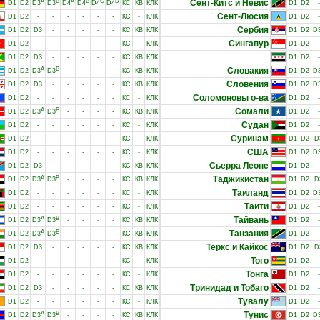
A
B
A
B
C
D
Сент-Китс и Невис
D1
D2
D3
D3
D4
D4
D4
D4
КС
КВ
КЛК
D1
D2
-
Сент-Люсия
D1
D2
-
-
-
-
-
-
КС
-
КЛК
D1
D2
-
Сербия
D1
D2
D3
-
-
-
-
-
КС
КВ
КЛК
D1
D2
D
Сингапур
D1
D2
-
-
-
-
-
-
КС
-
КЛК
D1
D2
-
D1
D2
D3
-
-
-
-
-
КС
КВ
КЛК
D1
D2
-
A
B
Словакия
D1
D2
D3
D3
-
-
-
-
КС
КВ
КЛК
D1
D2
D
Словения
D1
D2
D3
-
-
-
-
-
КС
КВ
КЛК
D1
D2
D
Соломоновы о-ва
D1
D2
-
-
-
-
-
-
КС
-
КЛК
D1
D2
-
A
B
Сомали
D1
D2
D3
D3
-
-
-
-
КС
КВ
КЛК
D1
D2
-
Судан
D1
D2
-
-
-
-
-
-
КС
-
КЛК
D1
D2
-
Суринам
D1
D2
-
-
-
-
-
-
КС
-
КЛК
D1
D2
D
США
D1
D2
-
-
-
-
-
-
КС
-
КЛК
D1
D2
D
Сьерра Леоне
D1
D2
D3
-
-
-
-
-
КС
КВ
КЛК
D1
D2
-
A
B
Таджикистан
D1
D2
D3
D3
-
-
-
-
КС
КВ
КЛК
D1
D2
D
Таиланд
D1
D2
-
-
-
-
-
-
КС
-
КЛК
D1
D2
D
Таити
D1
D2
-
-
-
-
-
-
КС
-
КЛК
D1
D2
-
A
B
Тайвань
D1
D2
D3
D3
-
-
-
-
КС
КВ
КЛК
D1
D2
-
A
B
Танзания
D1
D2
D3
D3
-
-
-
-
КС
КВ
КЛК
D1
D2
-
Теркс и Кайкос
D1
D2
D3
-
-
-
-
-
КС
КВ
КЛК
D1
D2
D
Того
D1
D2
-
-
-
-
-
-
КС
-
КЛК
D1
D2
-
Тонга
D1
D2
-
-
-
-
-
-
КС
-
КЛК
D1
D2
-
Тринидад и Тобаго
D1
D2
D3
-
-
-
-
-
КС
КВ
КЛК
D1
D2
-
Тувалу
D1
D2
-
-
-
-
-
-
КС
-
КЛК
D1
D2
-
A
B
Тунис
D1
D2
D3
D3
-
-
-
-
КС
КВ
КЛК
D1
D2
D