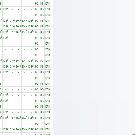
3
-
-
-
-
-
КС
КВ
КЛК
A
B
3
D3
-
-
-
-
КС
КВ
КЛК
3
-
-
-
-
-
КС
КВ
КЛК
A
B
A
B
C
D
3
D3
D4
D4
D4
D4
КС
КВ
КЛК
A
B
A
B
C
D
3
D3
D4
D4
D4
D4
КС
КВ
КЛК
A
B
A
B
C
D
3
D3
D4
D4
D4
D4
КС
КВ
КЛК
A
B
3
D3
-
-
-
-
КС
КВ
КЛК
-
-
-
-
-
КС
-
КЛК
-
-
-
-
-
КС
-
КЛК
-
-
-
-
-
КС
-
КЛК
A
B
A
B
C
D
3
D3
D4
D4
D4
D4
КС
КВ
КЛК
A
B
A
B
C
D
3
D3
D4
D4
D4
D4
КС
КВ
КЛК
A
B
3
D3
-
-
-
-
КС
КВ
КЛК
-
-
-
-
-
КС
-
КЛК
3
-
-
-
-
-
КС
КВ
КЛК
3
-
-
-
-
-
КС
КВ
КЛК
A
B
3
D3
-
-
-
-
КС
КВ
КЛК
A
B
3
D3
-
-
-
-
КС
КВ
КЛК
3
-
-
-
-
-
КС
КВ
КЛК
A
B
3
D3
-
-
-
-
КС
КВ
КЛК
A
B
A
B
C
D
3
D3
D4
D4
D4
D4
КС
КВ
КЛК
-
-
-
-
-
КС
-
КЛК
A
B
A
B
C
D
3
D3
D4
D4
D4
D4
КС
КВ
КЛК