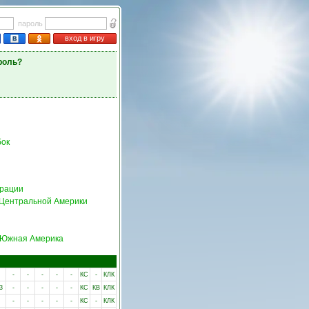
пароль
вход в игру
роль?
ок
ерации
 Центральной Америки
Южная Америка
-
-
-
-
-
КС
-
КЛК
3
-
-
-
-
-
КС
КВ
КЛК
-
-
-
-
-
КС
-
КЛК