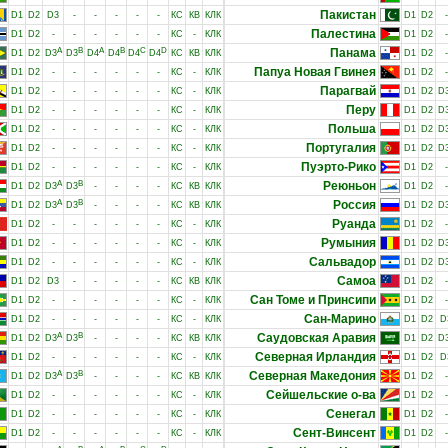
Пакистан
D1
D2
D3
-
-
-
-
-
КС
КВ
КЛК
D1
D2
-
Палестина
D1
D2
-
-
-
-
-
-
КС
-
КЛК
D1
D2
-
A
B
A
B
C
D
Панама
D1
D2
D3
D3
D4
D4
D4
D4
КС
КВ
КЛК
D1
D2
-
Папуа Новая Гвинея
D1
D2
-
-
-
-
-
-
КС
-
КЛК
D1
D2
-
Парагвай
D1
D2
-
-
-
-
-
-
КС
-
КЛК
D1
D2
D
Перу
D1
D2
-
-
-
-
-
-
КС
-
КЛК
D1
D2
D
Польша
D1
D2
-
-
-
-
-
-
КС
-
КЛК
D1
D2
D
Португалия
D1
D2
-
-
-
-
-
-
КС
-
КЛК
D1
D2
D
Пуэрто-Рико
D1
D2
-
-
-
-
-
-
КС
-
КЛК
D1
D2
-
A
B
Реюньон
D1
D2
D3
D3
-
-
-
-
КС
КВ
КЛК
D1
D2
-
A
B
Россия
D1
D2
D3
D3
-
-
-
-
КС
КВ
КЛК
D1
D2
D
Руанда
D1
D2
-
-
-
-
-
-
КС
-
КЛК
D1
D2
-
Румыния
D1
D2
-
-
-
-
-
-
КС
-
КЛК
D1
D2
D
Сальвадор
D1
D2
-
-
-
-
-
-
КС
-
КЛК
D1
D2
D
Самоа
D1
D2
D3
-
-
-
-
-
КС
КВ
КЛК
D1
D2
-
Сан Томе и Принсипи
D1
D2
-
-
-
-
-
-
КС
-
КЛК
D1
D2
-
Сан-Марино
D1
D2
-
-
-
-
-
-
КС
-
КЛК
D1
D2
D
A
B
Саудовская Аравия
D1
D2
D3
D3
-
-
-
-
КС
КВ
КЛК
D1
D2
D
Северная Ирландия
D1
D2
-
-
-
-
-
-
КС
-
КЛК
D1
D2
D
A
B
Северная Македония
D1
D2
D3
D3
-
-
-
-
КС
КВ
КЛК
D1
D2
-
Сейшельские о-ва
D1
D2
-
-
-
-
-
-
КС
-
КЛК
D1
D2
-
Сенегал
D1
D2
-
-
-
-
-
-
КС
-
КЛК
D1
D2
-
Сент-Винсент
D1
D2
-
-
-
-
-
-
КС
-
КЛК
D1
D2
-