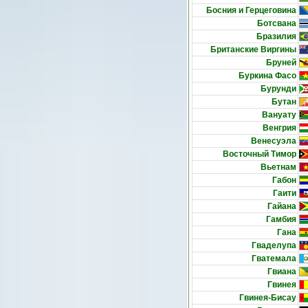
Босния и Герцеговина
Ботсвана
Бразилия
Британские Виргины
Бруней
Буркина Фасо
Бурунди
Бутан
Вануату
Венгрия
Венесуэла
Восточный Тимор
Вьетнам
Габон
Гаити
Гайана
Гамбия
Гана
Гваделупа
Гватемала
Гвиана
Гвинея
Гвинея-Бисау