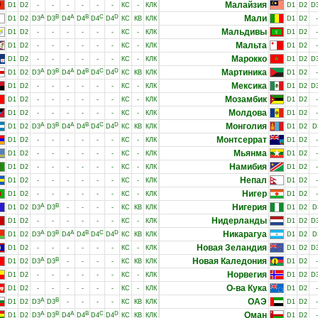
Малайзия
D1
D2
-
-
-
-
-
-
КС
-
КЛК
D1
D2
D
A
B
A
B
C
D
Мали
D1
D2
D3
D3
D4
D4
D4
D4
КС
КВ
КЛК
D1
D2
-
Мальдивы
D1
D2
-
-
-
-
-
-
КС
-
КЛК
D1
D2
-
Мальта
D1
D2
-
-
-
-
-
-
КС
-
КЛК
D1
D2
-
Марокко
D1
D2
-
-
-
-
-
-
КС
-
КЛК
D1
D2
D
A
B
A
B
C
D
Мартиника
D1
D2
D3
D3
D4
D4
D4
D4
КС
КВ
КЛК
D1
D2
-
Мексика
D1
D2
-
-
-
-
-
-
КС
-
КЛК
D1
D2
D
Мозамбик
D1
D2
-
-
-
-
-
-
КС
-
КЛК
D1
D2
-
Молдова
D1
D2
-
-
-
-
-
-
КС
-
КЛК
D1
D2
-
A
B
A
B
C
D
Монголия
D1
D2
D3
D3
D4
D4
D4
D4
КС
КВ
КЛК
D1
D2
D
Монтсеррат
D1
D2
-
-
-
-
-
-
КС
-
КЛК
D1
D2
-
Мьянма
D1
D2
-
-
-
-
-
-
КС
-
КЛК
D1
D2
-
Намибия
D1
D2
-
-
-
-
-
-
КС
-
КЛК
D1
D2
-
Непал
D1
D2
-
-
-
-
-
-
КС
-
КЛК
D1
D2
-
Нигер
D1
D2
-
-
-
-
-
-
КС
-
КЛК
D1
D2
-
A
B
Нигерия
D1
D2
D3
D3
-
-
-
-
КС
КВ
КЛК
D1
D2
D
Нидерланды
D1
D2
-
-
-
-
-
-
КС
-
КЛК
D1
D2
D
A
B
A
B
C
D
Никарагуа
D1
D2
D3
D3
D4
D4
D4
D4
КС
КВ
КЛК
D1
D2
D
Новая Зеландия
D1
D2
-
-
-
-
-
-
КС
-
КЛК
D1
D2
D
A
B
Новая Каледония
D1
D2
D3
D3
-
-
-
-
КС
КВ
КЛК
D1
D2
-
Норвегия
D1
D2
-
-
-
-
-
-
КС
-
КЛК
D1
D2
D
О-ва Кука
D1
D2
-
-
-
-
-
-
КС
-
КЛК
D1
D2
-
A
B
ОАЭ
D1
D2
D3
D3
-
-
-
-
КС
КВ
КЛК
D1
D2
-
A
B
A
B
C
D
Оман
D1
D2
D3
D3
D4
D4
D4
D4
КС
КВ
КЛК
D1
D2
-