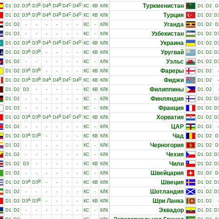
A
B
A
B
C
D
Туркменистан
D1
D2
D3
D3
D4
D4
D4
D4
КС
КВ
КЛК
D1
D2
D
A
B
A
B
C
D
Турция
D1
D2
D3
D3
D4
D4
D4
D4
КС
КВ
КЛК
D1
D2
D
Уганда
D1
D2
-
-
-
-
-
-
КС
-
КЛК
D1
D2
D
Узбекистан
D1
D2
-
-
-
-
-
-
КС
-
КЛК
D1
D2
D
A
B
A
B
C
D
Украина
D1
D2
D3
D3
D4
D4
D4
D4
КС
КВ
КЛК
D1
D2
D
A
B
Уругвай
D1
D2
D3
D3
-
-
-
-
КС
КВ
КЛК
D1
D2
D
Уэльс
D1
D2
-
-
-
-
-
-
КС
-
КЛК
D1
D2
D
A
B
Фареры
D1
D2
D3
D3
-
-
-
-
КС
КВ
КЛК
D1
D2
-
A
B
A
B
C
D
Фиджи
D1
D2
D3
D3
D4
D4
D4
D4
КС
КВ
КЛК
D1
D2
-
Филиппины
D1
D2
D3
-
-
-
-
-
КС
КВ
КЛК
D1
D2
-
Финляндия
D1
D2
-
-
-
-
-
-
КС
-
КЛК
D1
D2
D
Франция
D1
D2
-
-
-
-
-
-
КС
-
КЛК
D1
D2
D
A
B
A
B
C
D
Хорватия
D1
D2
D3
D3
D4
D4
D4
D4
КС
КВ
КЛК
D1
D2
D
ЦАР
D1
D2
-
-
-
-
-
-
КС
-
КЛК
D1
D2
-
A
B
Чад
D1
D2
D3
D3
-
-
-
-
КС
КВ
КЛК
D1
D2
D
Черногория
D1
D2
-
-
-
-
-
-
КС
-
КЛК
D1
D2
D
Чехия
D1
D2
-
-
-
-
-
-
КС
-
КЛК
D1
D2
D
Чили
D1
D2
D3
-
-
-
-
-
КС
КВ
КЛК
D1
D2
D
Швейцария
D1
D2
-
-
-
-
-
-
КС
-
КЛК
D1
D2
D
A
B
Швеция
D1
D2
D3
D3
-
-
-
-
КС
КВ
КЛК
D1
D2
D
Шотландия
D1
D2
-
-
-
-
-
-
КС
-
КЛК
D1
D2
D
A
B
Шри Ланка
D1
D2
D3
D3
-
-
-
-
КС
КВ
КЛК
D1
D2
-
Эквадор
D1
D2
-
-
-
-
-
-
КС
-
КЛК
D1
D2
D