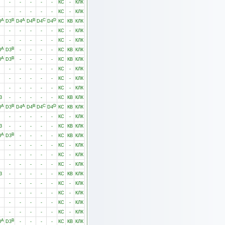
-
-
-
-
-
КС
-
КЛК
-
-
-
-
-
КС
-
КЛК
A
B
A
B
C
D
3
D3
D4
D4
D4
D4
КС
КВ
КЛК
-
-
-
-
-
КС
-
КЛК
-
-
-
-
-
КС
-
КЛК
A
B
3
D3
-
-
-
-
КС
КВ
КЛК
A
B
3
D3
-
-
-
-
КС
КВ
КЛК
-
-
-
-
-
КС
-
КЛК
-
-
-
-
-
КС
-
КЛК
-
-
-
-
-
КС
-
КЛК
3
-
-
-
-
-
КС
КВ
КЛК
A
B
A
B
C
D
3
D3
D4
D4
D4
D4
КС
КВ
КЛК
-
-
-
-
-
КС
-
КЛК
3
-
-
-
-
-
КС
КВ
КЛК
A
B
3
D3
-
-
-
-
КС
КВ
КЛК
-
-
-
-
-
КС
-
КЛК
-
-
-
-
-
КС
-
КЛК
-
-
-
-
-
КС
-
КЛК
3
-
-
-
-
-
КС
КВ
КЛК
-
-
-
-
-
КС
-
КЛК
-
-
-
-
-
КС
-
КЛК
-
-
-
-
-
КС
-
КЛК
-
-
-
-
-
КС
-
КЛК
A
B
3
D3
-
-
-
-
КС
КВ
КЛК