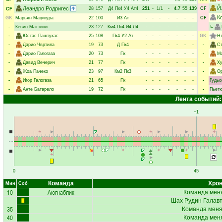
Й
Леандро Родригес
28
157
Д4
Пк4
У4
Ат4
251
-
1/1
-
4.7
55
139
CF
CF
К
GK
Марьян Мацигура
22
100
И3
Ат
-
-
-
-
-
-
-
CF
-
Кевин Мастини
23
127
Км4
Пк4
И4
Л4
-
-
-
-
-
-
-
↳
-
Юстас Паштукас
25
108
Пк4
У2
Ат
-
-
-
-
-
-
-
GK
Нт
-
Дарио Чвртила
19
73
Д
Пк4
-
-
-
-
-
-
-
-
С
-
Дарио Галогаза
20
73
Пк
-
-
-
-
-
-
-
-
М
-
Давид Вечерич
21
77
Пк
-
-
-
-
-
-
-
-
Ху
-
Жоа Пачеко
23
97
Км2
Пк3
-
-
-
-
-
-
-
-
Ор
-
Игор Галогаза
21
65
Пк
-
-
-
-
-
-
-
-
Гудьо
-
Анте Батарело
19
72
Пк
-
-
-
-
-
-
-
-
Пьетю
Лента событий:
+1
0
45
Команда
Хрон
Мин
Соб
10
Аюгнаблик
Команда меня
Шах Рудин Галав
35
Команда меняе
40
Команда меня