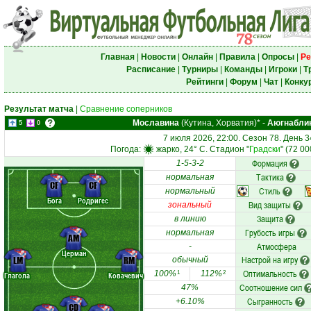
Главная
|
Новости
|
Онлайн
|
Правила
|
Опросы
|
Ре
Расписание
|
Турниры
|
Команды
|
Игроки
|
Т
Рейтинги
|
Форум
|
Чат
|
Конку
Результат матча
|
Сравнение соперников
Мославина
(Кутина, Хорватия)*
-
Аюгнабли
5
0
7 июля 2026, 22:00. Сезон 78. День 3
Погода:
жарко, 24° C. Стадион "
Градски
" (72 0
Формация
1-5-3-2
Тактика
нормальная
CF
CF
Стиль
нормальный
Бога
Родригес
Вид защиты
зональный
Защита
в линию
Грубость игры
нормальная
AM
Атмосфера
-
Церман
Настрой на игру
LM
RM
обычный
Оптимальность
100%
112%
1
2
Глагола
Ковачевич
Соотношение сил
47%
Сыгранность
+6.10%
CD