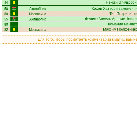
44
Неккви Эгильссон
50
Аюгнаблик
Кохеи Хаттори
заменен, 
50
Мославина
Тин Петричич
п
55
Аюгнаблик
Феликс Анхель Арнаис Чопи
з
80
Команда меняет
82
Мославина
Максим Полковник
Для того, чтобы посмотреть комментарии к матчу, вам 