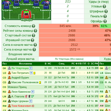
Удары (в створ)
CD
CD
2(1)
Полковников
LD
RD
Угловые
2
Бурич
Принц
Петричич
Каменски
Штрафные
4
GK
Пенальти
0
Чтвртецка
Офсайды
0
Стоимость команд
845 млн.
39%
61%
Рейтинг силы команд
2408
47
Стартовый состав
2686
46%
Игравший состав
2686
47%
Сила в начале матча
2512
Сила в конце матча
1572
+11
Владение мячом
4
Лучший игрок матча
Худш
Ян Чтвртецка
(Мославина)
Поз
Мославина
В
НC
Спец
РC
Ф
У/В
Г/П
О
ЗС
РФ
Поз
Ян Чтвртецка
С
31
160
Р4
В4
И4
Ат4
263
-
3
-
6.4
79
209
GK
GK
Тин Петричич
Шаха
20
86
Д4
Пк4
182
3
-
-
4.9
65
120
LD
LB
Андрей Бурич
Н
24
112
Д4
Пк4
Ат4
Тр
208
-
-
-
5.2
61
128
CD
SW
Максим Полковников
Ф. А
28
133
Д4
Пк
Ат3
К3
194
1
1/0
-
5.2
64
126
CD
CD
Момахи Принц
29
146
Д2
Пк3
И
Тр4
195
-
-
-
5.4
68
133
↳
Ха
CD
Т
Леон Каменски
26
124
Д4
Пк4
Ат4
Шт4
242
1
-
-
5.2
71
173
RB
RD
Д
А. Глагола
31
175
Км4
Д4
Пк4
Уг4
306
-
-
-
4.6
56
172
LM
LM
Ю
Марк Церман
29
144
Шт3
К
168
1
-
-
4.7
51
86
DM
AM
Шах 
Тони Ковачевич
33
171
Д4
Пк4
Ат4
Тр4
254
-
-
-
4.3
61
157
AM
RM
В
Жереми Бога
33
145
Д4
Пк4
У4
Ат4
249
-
-
-
4.5
51
128
RM
CF