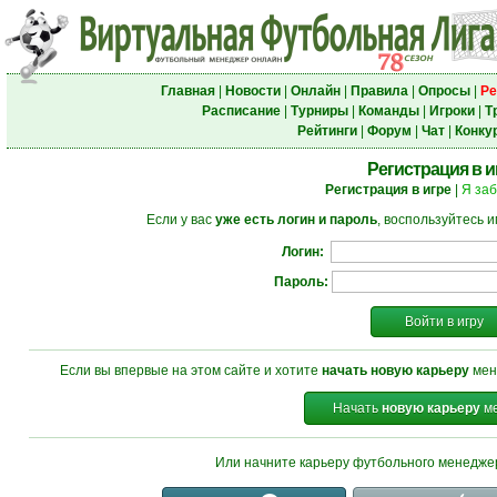
Главная
|
Новости
|
Онлайн
|
Правила
|
Опросы
|
Ре
Расписание
|
Турниры
|
Команды
|
Игроки
|
Т
Рейтинги
|
Форум
|
Чат
|
Конку
Регистрация в и
Регистрация в игре
|
Я за
Если у вас
уже есть логин и пароль
, воспользуйтесь 
Логин:
Пароль:
Войти в игру
Если вы впервые на этом сайте и хотите
начать новую карьеру
мен
Начать
новую карьеру
ме
Или начните карьеру футбольного менедж