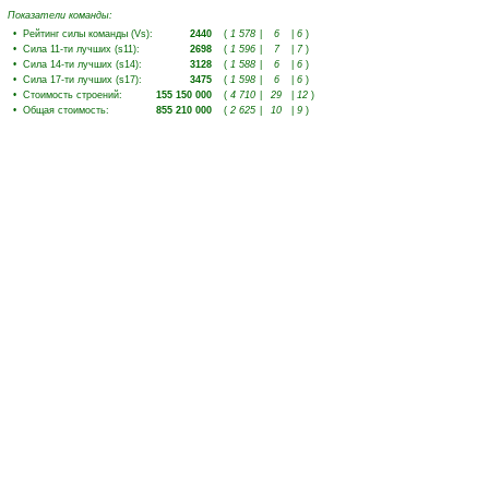
Показатели команды:
•
Рейтинг силы команды (Vs)
:
2440
(
1 578
|
6
|
6
)
•
Сила 11-ти лучших (s11)
:
2698
(
1 596
|
7
|
7
)
•
Сила 14-ти лучших (s14)
:
3128
(
1 588
|
6
|
6
)
•
Сила 17-ти лучших (s17)
:
3475
(
1 598
|
6
|
6
)
•
Стоимость строений
:
155 150 000
(
4 710
|
29
|
12
)
•
Общая стоимость
:
855 210 000
(
2 625
|
10
|
9
)