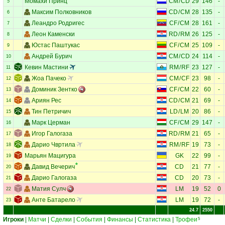
Момахи Принц
CM
/
CD
29
146
-
5
Максим Полковников
CD
/
CM
28
135
-
6
Леандро Родригес
CF
/
CM
28
161
-
7
Леон Каменски
RD
/
RM
26
125
-
8
Юстас Паштукас
CF
/
CM
25
109
-
9
Андрей Бурич
CM
/
CD
24
114
-
10
Кевин Мастини
RM
/
RF
23
127
-
11
Жоа Пачеко
CM
/
CF
23
98
-
12
Доминик Зентко
CF
/
CM
22
60
-
13
Ариян Рес
CD
/
CM
21
69
-
14
Тин Петричич
LD
/
LM
20
86
-
15
Марк Церман
CF
/
CM
29
147
-
16
Игор Галогаза
RD
/
RM
21
65
-
17
Дарио Чвртила
RM
/
RF
19
73
-
18
Марьян Мацигура
GK
22
99
-
19
Давид Вечерич
CD
21
77
-
20
Дарио Галогаза
CD
20
73
-
21
Матия Сулч
LM
19
52
0
22
Анте Батарело
LM
19
72
-
23
24.7
2550
Игроки
|
Матчи
|
Сделки
|
События
|
Финансы
|
Статистика
|
Трофеи
5