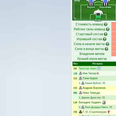
Чатер
CD
CD
Корон
Боровник
GK
Алич
Стоимость команд
Рейтинг силы команд
Стартовый состав
Игравший состав
Сила в начале матча
Сила в конце матча
Владение мячом
Лучший игрок матча
Поз
Рогашка
Тристан Алич
GK
Ник Чатер
LB
Тине Корон
CD
↳
Никша Вуйчич
, 55
Андраж Боровник
CD
Нико Замуда
RB
↳
Дариан Дракслер
, 50
Бенадем Хаджич
LM
↳
Леон Дьердьи-Павсе
, 55
Г. О. Счолтенхуис
FR