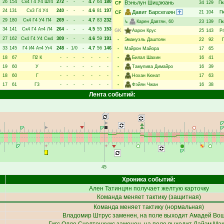
26
154
Ск4
Г4
У4
Шт4
272
-
-
-
4.7
64
180
Вэньлун Шицзюань
34
129
Пк
CF
24
131
Ск3
Г4
У4
240
-
-
-
4.6
81
197
Давит Барсегаян
21
104
П
CF
29
180
Ск4
Г4
У4
П4
269
-
-
-
4.7
83
232
↳
Карен Давтян
, 60
23
139
Пк
34
141
Ск4
Г4
Ат4
Л4
264
-
-
-
4.5
55
153
GK
Аарон Крус
25
143
Р
27
162
Ск4
Г4
У4
См4
309
-
-
-
4.6
59
191
-
Эмануэль Даштоян
22
92
33
145
Г4
И4
Ат4
Уг4
248
-
1/0
-
4.7
56
146
-
Майрон Майора
17
65
18
67
П2
К
-
-
-
-
-
-
-
-
Билал Шахин
16
41
19
60
У
-
-
-
-
-
-
-
-
Тамупива Димайро
16
39
18
60
Г
-
-
-
-
-
-
-
-
Нохан Кюнат
17
63
17
61
Г3
-
-
-
-
-
-
-
-
Фэйян Чжан
16
38
Лента событий:
45
Хроника событий:
Ален Татинцян
получает желтую карточку
Команда меняет тактику (защитная)
Команда меняет тактику (нормальная)
Владомир Штрус
заменен, на поле выходит
Амадей Во