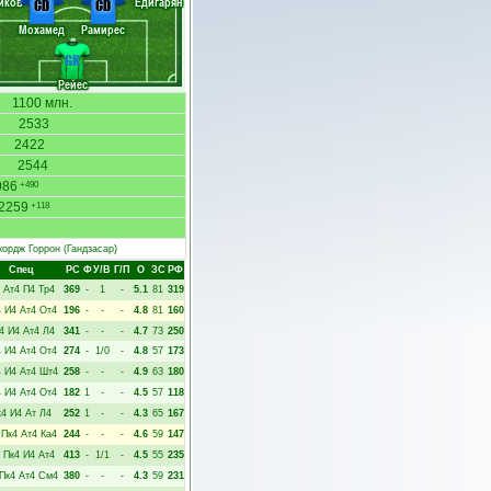
иков
Едигарян
CD
CD
Мохамед
Рамирес
GK
Рейес
1100 млн.
2533
2422
2544
086
+490
2259
+118
ордж Горрон
(Гандзасар)
Спец
РC
Ф
У/В
Г/П
О
ЗС
РФ
Ат4
П4
Тр4
369
-
1
-
5.1
81
319
4
И4
Ат4
От4
196
-
-
-
4.8
81
160
4
И4
Ат4
Л4
341
-
-
-
4.7
73
250
4
И4
Ат4
От4
274
-
1/0
-
4.8
57
173
4
И4
Ат4
Шт4
258
-
-
-
4.9
63
180
4
И4
Ат4
От4
182
1
-
-
4.5
57
118
к4
И4
Ат
Л4
252
1
-
-
4.3
65
167
Пк4
Ат4
Ка4
244
-
-
-
4.6
59
147
Пк4
И4
Ат4
413
-
1/1
-
4.5
55
235
Пк4
Ат4
См4
380
-
-
-
4.3
59
231