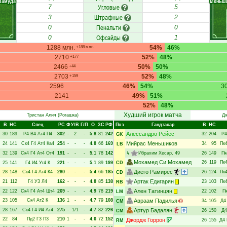
Замуда
Меньш
Угловые
7
5
Штрафные
3
2
Пенальти
0
0
Офсайды
0
1
1288 млн.
54%
46%
+188 млн.
2710
52%
48%
+177
2466
50%
50%
+44
2703
52%
48%
+159
2596
46%
54%
3
2141
49%
51%
52%
48%
Худший игрок матча
Тристан Алич
(Рогашка)
Дж
В
НC
Спец
РC
Ф
У/В
Г/П
О
ЗС
РФ
Поз
Гандзасар
В
НC
Алессандро Рейес
30
189
Р4
В4
Ат4
П4
302
-
2
-
5.8
81
242
32
204
Р4
GK
Мийрас Меньшиков
24
141
Ск4
Г4
Ат4
Ка4
254
-
-
-
4.8
66
169
34
95
Пк
LB
32
139
Ск4
Г4
Ат4
От4
191
-
-
-
5.1
78
142
↳
Ибрахим Хесар
, 49
26
149
Пк
Мохамед Си Мохамед
26
119
Пк
25
141
Г4
И4
Уг4
К
221
-
-
-
5.1
89
199
CD
Диего Рамирес
28
148
Ск4
Г4
Ат4
К4
280
-
-
-
5.4
66
185
26
124
Пк
CD
Артак Едигарян
21
112
Г4
У3
Л4
162
-
-
-
4.8
85
138
23
103
Пк
RB
Ален Татинцян
22
122
Ск4
Г4
Ат4
Шт4
269
-
-
-
4.9
78
219
22
102
П
LM
23
105
Ск4
Ат2
К
136
1
-
-
4.7
79
108
Авраам Падилья
34
105
Д4
CM
28
167
Ск4
Г4
И4
Ат4
275
-
1/1
-
4.7
82
226
Артур Бадалян
26
150
Д4
CM
22
84
Пд2
Г3
П3
210
1
-
-
4.6
72
152
Джордж Горрон
26
155
Д4
RM