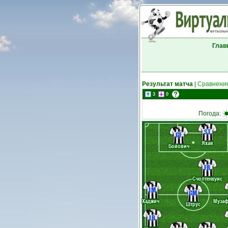
Глав
Результат матча
|
Сравнение
3
0
Погода:
ST
CF
Яхая
Бойович
FR
Счолтенхуис
LM
CM
Хаджич
Муза
Штрус
LB