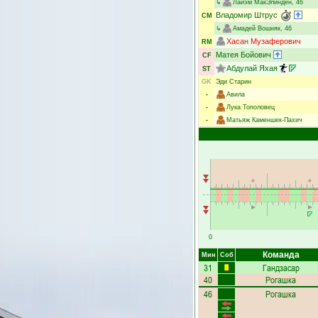
↳
Лайэм МакЭлинден
, 46
Владомир Штрус
CM
↳
Амадей Вошняк
, 46
Хасан Музаферович
RM
Матея Бойович
CF
Абдулай Яхая
ST
GK
Эди Старин
-
Авила
-
Лука Тополовец
-
Матьяж Каменшек-Пахич
0
Команда
Мин
Соб
31
Гандзасар
40
Рогашка
46
Рогашка