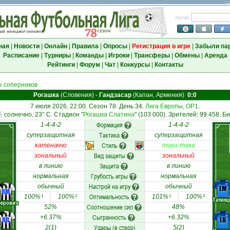
логин
ная
|
Новости
|
Онлайн
|
Правила
|
Опросы
|
Регистрация в игре
|
Забыли па
Расписание
|
Турниры
|
Команды
|
Игроки
|
Трансферы
|
Обмены
|
Аренда
Рейтинги
|
Форум
|
Чат
|
Конкурсы
|
Контакты
 соперников
Рогашка
(Словения)
-
Гандзасар
(Капан, Армения)
0:0
7 июля 2026, 22:00. Сезон 78. День 34.
Лига Европы, ОР1
.
солнечно, 23° C. Стадион "
Рогашка Слатина
" (103 000). Зрителей: 99 458. Б
Формация
1-4-4-2
1-4-4-2
Тактика
суперзащитная
суперзащитная
Стиль
катеначчо
тики-така
Вид защиты
зональный
зональный
Защита
в линию
в линию
Грубость игры
нормальная
нормальная
Настрой на игру
обычный
обычный
LM
RM
Оптимальность
100%
100%
101%
100%
1
2
1
2
Татинц
ферович
Соотношение сил
52%
48%
Сыгранность
+6.37%
+6.32%
RB
LB
Удары (в створ)
2(1)
5(2)