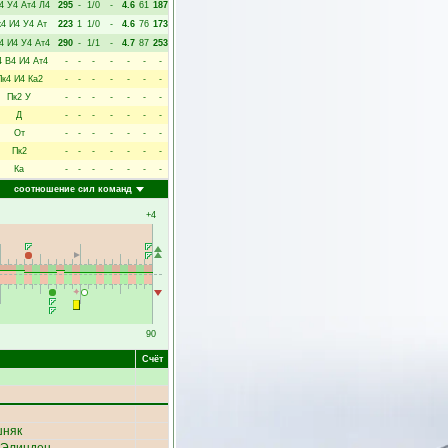
4
У4
Ат4
Л4
295
-
1/0
-
4.6
61
187
к4
И4
У4
Ат
223
1
1/0
-
4.6
76
173
4
И4
У4
Ат4
290
-
1/1
-
4.7
87
253
4
В4
И4
Ат4
-
-
-
-
-
-
-
Пк4
И4
Ка2
-
-
-
-
-
-
-
Пк2
У
-
-
-
-
-
-
-
Д
-
-
-
-
-
-
-
От
-
-
-
-
-
-
-
Пк2
-
-
-
-
-
-
-
Ка
-
-
-
-
-
-
-
соотношение сил команд
+4
90
Счёт
шняк