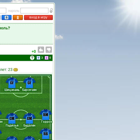
пароль
вход в игру
роль?
+0
3
0
илет: 23
CF
CF
Шицзюань
Барсегаян
RM
CM
CM
ян
Горрон
Падилья
Бадалян
RB