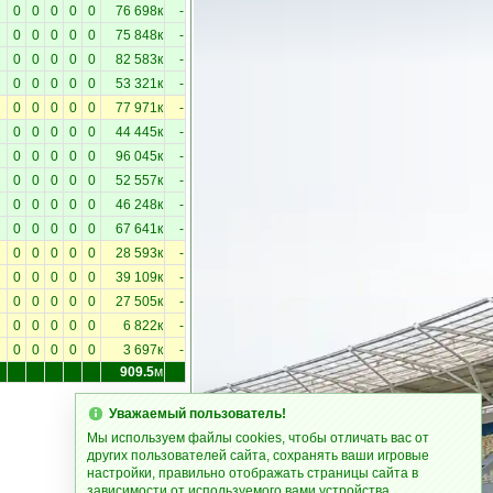
0
0
0
0
0
76 698к
-
0
0
0
0
0
75 848к
-
0
0
0
0
0
82 583к
-
0
0
0
0
0
53 321к
-
0
0
0
0
0
77 971к
-
0
0
0
0
0
44 445к
-
0
0
0
0
0
96 045к
-
0
0
0
0
0
52 557к
-
0
0
0
0
0
46 248к
-
0
0
0
0
0
67 641к
-
0
0
0
0
0
28 593к
-
0
0
0
0
0
39 109к
-
0
0
0
0
0
27 505к
-
0
0
0
0
0
6 822к
-
0
0
0
0
0
3 697к
-
909.5
м
Уважаемый пользователь!
Мы используем файлы cookies, чтобы отличать вас от
других пользователей сайта, сохранять ваши игровые
настройки, правильно отображать страницы сайта в
зависимости от используемого вами устройства.