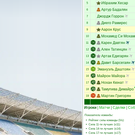
Ибрахим Хесар
5
Артур Бадалян
6
Джордж Горрон
7
Диего Рамирес
8
Аарон Крус
9
Мохамед Си Мохам
10
Карен Давтян
11
Ален Татинцян
12
Артак Едигарян
13
Давит Барсегаян
14
Эмануэль Даштоян
15
Майрон Майора
16
Нохан Кюнат
17
Тамупива Димайро
18
Мартин Григорян
19
Игроки
|
Матчи
|
Сделки
|
Соб
Показатели команды:
•
Рейтинг силы команды (Vs)
:
•
Сила 11-ти лучших (s11)
:
•
Сила 14-ти лучших (s14)
:
•
Сила 17-ти лучших (s17)
: