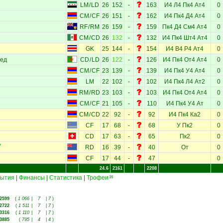
LM
/
LD
26
152
-
163
И4
Л4
Пк4
Ат4
0
CM
/
CF
26
151
-
162
И4
Пк4
Д4
Ат4
0
RF
/
RM
26
159
-
159
Пк4
Д4
См4
Ат4
0
CM
/
CD
26
132
-
132
И4
Пк4
Шт4
Ат4
0
GK
25
144
-
154
И4
В4
Р4
Ат4
0
ед
CD
/
LD
26
122
-
126
И4
Пк4
От4
Ат4
0
CM
/
CF
23
139
-
139
И4
Пк4
У4
Ат4
0
LM
22
102
-
102
И4
Пк4
Л4
Ат2
0
RM
/
RD
23
103
-
103
И4
Пк4
От4
Ат4
0
CM
/
CF
21
105
-
110
И4
Пк4
У4
Ат
0
CM
/
CD
22
92
-
92
И4
Пк4
Ка2
0
CF
17
68
-
68
У
Пк2
0
CD
17
63
-
65
Пк2
0
RD
16
39
-
40
От
0
CF
17
44
-
47
0
24.6
2161
2208
ытия
|
Финансы
|
Статистика
|
Трофеи
16
2599
(
1 066
|
7
|
7
)
2722
(
1 511
|
7
|
7
)
3316
(
1 110
|
7
|
7
)
3885
(
795
|
4
|
4
)