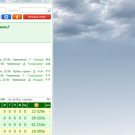
пароль
вход в игру
роль?
а, 22:00 - Чемпионат - Г -
Никарм
-
0:1
:00 - Чемпионат - Д -
Тигранакерт
-
1:0
я, 22:00 - Кубок страны - Д -
Ной
-
?:?
:00 - Чемпионат - Г -
Тигранакерт
-
?:?
а, 22:00 - Чемпионат - Д -
Никарм
-
?:?
ели:
И
Г
П
Ж
Кр
и/о
0
0
0
0
0
22 029к
-
0
0
0
0
0
29 102к
-
0
0
0
0
0
61 210к
-
0
0
0
0
0
18 093к
-