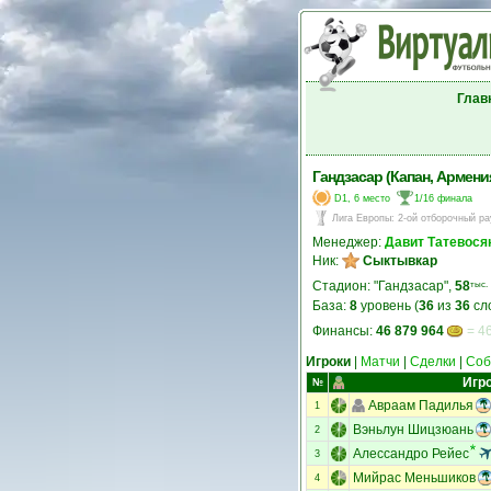
Глав
Гандзасар (Капан, Армени
D1, 6 место
1/16 финала
Лига Европы
:
2-ой отборочный ра
Менеджер:
Давит Татевося
Ник:
Сыктывкар
Стадион: "Гандзасар",
58
тыс.
База:
8
уровень (
36
из
36
сл
Финансы:
46 879 964
= 46
Игроки
|
Матчи
|
Сделки
|
Соб
Игр
№
Авраам Падилья
1
Вэньлун Шицзюань
2
Алессандро Рейес
3
Мийрас Меньшиков
4