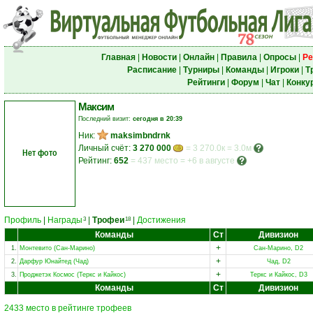
Главная
|
Новости
|
Онлайн
|
Правила
|
Опросы
|
Ре
Расписание
|
Турниры
|
Команды
|
Игроки
|
Т
Рейтинги
|
Форум
|
Чат
|
Конку
Максим
Последний визит:
сегодня в 20:39
Ник:
maksimbndrnk
Личный счёт:
3 270 000
= 3 270.0к = 3.0м
Нет фото
Рейтинг:
652
=
437 место
=
+6 в августе
Профиль
|
Награды
|
Трофеи
|
Достижения
3
18
Команды
Ст
Дивизион
+
1.
Монтевито (Сан-Марино)
Сан-Марино, D2
+
2.
Дарфур Юнайтед (Чад)
Чад, D2
+
3.
Проджетэк Космос (Теркс и Кайкос)
Теркс и Кайкос, D3
Команды
Ст
Дивизион
2433 место в рейтинге трофеев