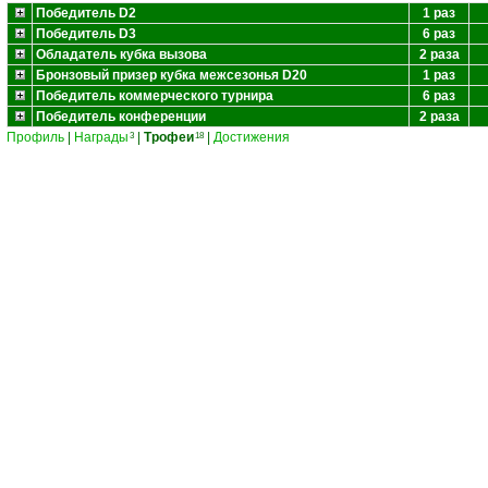
Победитель D2
1 раз
Победитель D3
6 раз
Обладатель кубка вызова
2 раза
Бронзовый призер кубка межсезонья D20
1 раз
Победитель коммерческого турнира
6 раз
Победитель конференции
2 раза
Профиль
|
Награды
|
Трофеи
|
Достижения
3
18