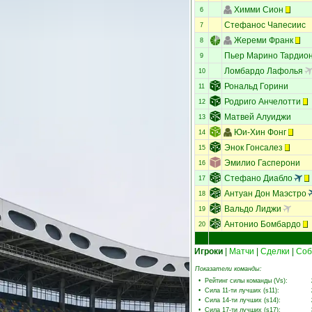
Химми Сион
6
Стефанос Чапесиис
7
Жереми Франк
8
Пьер Марино Тардио
9
Ломбардо Лафолья
10
Рональд Горини
11
Родриго Анчелотти
12
Матвей Алуиджи
13
Юи-Хин Фонг
14
Энок Гонсалез
15
Эмилио Гасперони
16
Стефано Диабло
17
Антуан Дон Маэстро
18
Вальдо Лиджи
19
Антонио Бомбардо
20
Игроки
|
Матчи
|
Сделки
|
Соб
Показатели команды:
•
Рейтинг силы команды (Vs)
:
•
Сила 11-ти лучших (s11)
:
•
Сила 14-ти лучших (s14)
:
•
Сила 17-ти лучших (s17)
: