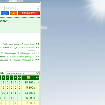
пароль
вход в игру
роль?
, 22:00 - Чемпионат - Д -
Фаэтано
-
0:0
0 - Чемпионат - Д -
Ла Кастеллана
-
1:0
:00 - Чемпионат - Г -
Пеннаросса
-
?:?
матч - Г -
Сейнт-Стивен (Уганда)
-
?:?
емпионат - Г -
Фолгоре Фальциано
-
?:?
ели:
И
Г
П
Ж
Кр
и/о
2
9
0
1
0
0
18 167к
-
3
6
0
0
0
0
5 800к
-
7
10
1
1
1
0
33 889к
-
3
11
0
1
0
0
26 999к
-
5
6
0
0
4
0
2 683к
-