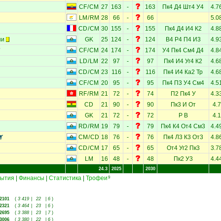
CF
/
CM
27
163
-
163
Пк4
Д4
Шт4
У4
4.7
LM
/
RM
28
66
-
66
5.0
CD
/
CM
30
155
-
155
Пк4
Д4
И4
К2
4.8
ни
GK
25
124
-
124
В4
Р4
П4
И3
4.9
CF
/
CM
24
174
-
174
У4
Пк4
См4
Д4
4.8
LD
/
LM
22
97
-
97
Пк4
И4
Уг4
К2
4.6
CD
/
CM
23
116
-
116
Пк4
И4
Ка2
Тр
4.6
CF
/
CM
20
95
-
95
Пк4
П3
У4
См4
4.5
RF
/
RM
21
72
-
74
П2
Пк4
У
4.3
CD
21
90
-
90
Пк3
И
От
4.7
GK
21
72
-
72
Р
В
4.1
RD
/
RM
19
79
-
79
Пк4
К4
От4
См3
4.4
CM
/
CD
18
76
-
76
Пк4
Л3
К3
От3
4.8
CD
/
CM
17
65
-
65
От4
Уг2
Пк3
3.7
LM
16
48
-
48
Пк2
У3
4.4
24.3
2025
2030
ытия
|
Финансы
|
Статистика
|
Трофеи
9
2101
(
3 419
|
22
|
6
)
2321
(
3 464
|
23
|
6
)
2695
(
3 388
|
23
|
7
)
3006
(
3 380
|
22
|
6
)