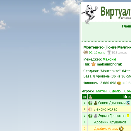
Глав
Монтевито (Понте Меллин
D2, 10 место
1/32 финала
Менеджер:
Максим
Ник:
maksimbndrnk
Стадион: "Монтевито",
64
тыс.
База:
8
уровень (
36
из
36
сл
Финансы:
2 680 098
= 2 6
Игроки
|
Матчи
|
Сделки
|
Соб
Игр
№
Огнен Джинович
1
Ленсио Рояас
2
Эдвин Гревскотт
3
Арсений Крушанов
4
Джеймс Аламу
5