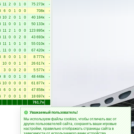
6
11
2
0
1
0
75 273к
-
8
6
0
1
0
0
708к
-
8
10
2
0
1
0
40 184к
-
3
11
0
0
1
0
50 133к
-
4
11
2
1
0
0
123 895к
-
8
11
0
0
2
0
43 693к
-
8
11
1
0
1
0
55 010к
-
1
11
0
0
0
0
67 420к
-
3
8
0
0
1
0
8 777к
-
10
0
0
1
0
26 617к
-
3
0
0
2
0
5 577к
-
9
8
0
0
1
0
48 448к
-
6
10
0
0
0
0
61 877к
-
8
6
0
0
4
0
47 858к
-
4
7
0
0
1
0
18 697к
-
761.7
м
Уважаемый пользователь!
Мы используем файлы cookies, чтобы отличать вас от
других пользователей сайта, сохранять ваши игровые
настройки, правильно отображать страницы сайта в
зависимости от используемого вами устройства.