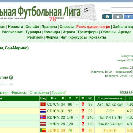
логин
ная
|
Новости
|
Онлайн
|
Правила
|
Опросы
|
Регистрация в игре
|
Забыли па
Расписание
|
Турниры
|
Команды
|
Игроки
|
Трансферы
|
Обмены
|
Аренда
Рейтинги
|
Форум
|
Чат
|
Конкурсы
|
Контакты
и, Сан-Марино)
3 августа
вчера, 22:0
завтра, 22
9 августа, 15:00 - Товарищеский 
10 августа, 22:00 - Ч
отов)
80к = 2м
Показат
ытия
|
Финансы
|
Статистика
|
Трофеи
9
ок
Нац
Поз
В
С
У
Ф
РС
Спецвозможности
О
CD
/
CM
34
96
-
99
Ат4
Пк4
К2
Ка4
4.9
CD
/
CM
31
92
-
92
Л
От
4.7
RD
/
RM
32
146
-
146
Пк4
Уг4
П3
Л4
4.6
LM
/
RM
28
120
-
120
Пк4
Д3
У4
См3
4.8
LD
/
RD
29
79
-
79
Пк
Ат
И
5.0