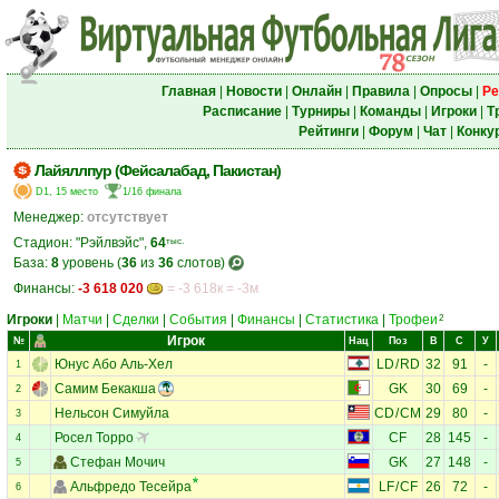
Главная
|
Новости
|
Онлайн
|
Правила
|
Опросы
|
Ре
Расписание
|
Турниры
|
Команды
|
Игроки
|
Т
Рейтинги
|
Форум
|
Чат
|
Конку
Лайяллпур (Фейсалабад, Пакистан)
D1, 15 место
1/16 финала
Менеджер:
отсутствует
Стадион: "Рэйлвэйс",
64
тыс.
База:
8
уровень (
36
из
36
слотов)
Финансы:
-3 618 020
= -3 618к = -3м
Игроки
|
Матчи
|
Сделки
|
События
|
Финансы
|
Статистика
|
Трофеи
2
Игрок
№
Нац
Поз
В
С
У
Юнус Або Аль-Хел
LD
/
RD
32
91
-
1
Самим Бекакша
GK
30
69
-
2
Нельсон Симуйла
CD
/
CM
29
80
-
3
Росел Торро
CF
28
145
-
4
Стефан Мочич
GK
27
148
-
5
Альфредо Тесейра
LF
/
CF
26
72
-
6