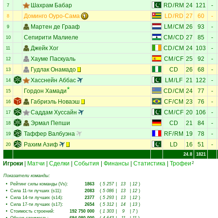
Шахрам Бабар
RD
/
RM
24
121
-
7
Доминго Оуро-Сама
LD
/
RD
27
60
-
8
Мартен де Грааф
LM
/
CM
26
93
-
9
Сепирити Малиеле
CM
/
CD
27
85
-
10
Джейк Хог
CD
/
CM
24
103
-
11
Хауме Паскуаль
CM
/
CF
25
92
-
12
Гудлак Онамадо
CD
26
68
-
13
Хасснейн Аббас
LM
/
LF
21
122
-
14
Гордон Хамади
CD
/
CM
24
77
-
15
Габриэль Новаэш
CF
/
CM
23
76
-
16
Саддам Хуссайн
CM
/
CF
20
106
-
17
Эрмал Пепши
CD
21
84
-
18
Таффер Валбуэна
RF
/
RM
19
78
-
19
Рахим Азиф
LD
16
51
-
20
24.8
1821
Игроки
|
Матчи
|
Сделки
|
События
|
Финансы
|
Статистика
|
Трофеи
2
Показатели команды:
•
Рейтинг силы команды (Vs)
:
1863
(
5 257
|
13
|
12
)
•
Сила 11-ти лучших (s11)
:
2083
(
5 086
|
13
|
12
)
•
Сила 14-ти лучших (s14)
:
2377
(
5 293
|
13
|
12
)
•
Сила 17-ти лучших (s17)
:
2654
(
5 312
|
14
|
13
)
•
Стоимость строений
:
192 750 000
(
1 303
|
9
|
7
)