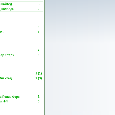
Юнайтед
3
д Колледж
0
0
Мен
1
2
ер Старз
0
1 (1)
Юнайтед
1 (3)
да Полис Форс
1
юс ФЛ
0