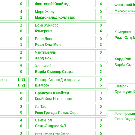
0
Фонтеной Юнайтед
4
Фонтеной 
Макдональ
4
Морн Жалу
0
1
Макдональд Колледж
4
2
Бока Хуниорс
0
0
Кэмеронэ
4
Кэмеронэ
Реал Олд 
0
Болл Догз
0
1
Реал Олд Мен
2
2
Чэнтимелль
0
0
Хард Рок
1
Хард Рок
Барба Сьюп
5
Харрикейнз
0
0
Барба Сьюпер Старз
2
тист
Гренада Севенс Дэй Адвентист
1 (3)
0
1 (2)
Шемрок
5
Шемрок
Брансуик 
6
Брансуик Юнайтед
3
0
Комбайнд Нозэрнерс
0
2
Ла Таст
0
Роял Гренада Полис Форс
0
5
Роял Грена
Сент-Эндр
4
Сент-Пол
0
0
Сент-Эндрюс ФЛ
2
Иглз Супер Страйкерс
2
0