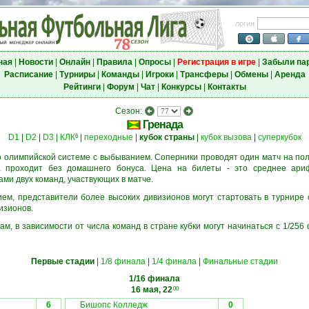
логин
ная
|
Новости
|
Онлайн
|
Правила
|
Опросы
|
Регистрация в игре
|
Забыли па
Расписание
|
Турниры
|
Команды
|
Игроки
|
Трансферы
|
Обмены
|
Аренда
Рейтинги
|
Форум
|
Чат
|
Конкурсы
|
Контакты
Сезон:
Гренада
D1
|
D2
|
D3
|
КЛК
|
переходные
|
кубок страны
|
кубок вызова
|
суперкубок
6
 олимпийской системе с выбыванием. Соперники проводят один матч на пол
а проходит без домашнего бонуса. Цена на билеты - это среднее ари
и двух команд, участвующих в матче.
м, представители более высоких дивизионов могут стартовать в турнире 
изионов.
ам, в зависимости от числа команд в стране кубки могут начинаться с 1/25
Первые стадии
|
1/8 финала
|
1/4 финала
|
Финальные стадии
1/16 финала
16 мая, 22
00
6
Бишопс Колледж
0