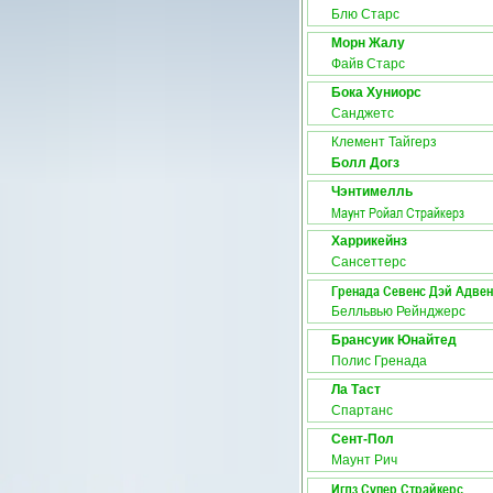
Блю Старс
Морн Жалу
Файв Старс
Бока Хуниорс
Санджетс
Клемент Тайгерз
Болл Догз
Чэнтимелль
Маунт Ройал Страйкерз
Харрикейнз
Сансеттерс
Гренада Севенс Дэй Адвен
Белльвью Рейнджерс
Брансуик Юнайтед
Полис Гренада
Ла Таст
Спартанс
Сент-Пол
Маунт Рич
Иглз Супер Страйкерс