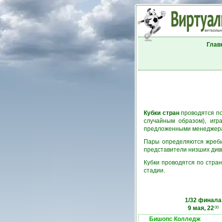
Глав
Кубки стран
проводятся по
случайным образом), игр
предложенными менеджерам
Пары определяются жребие
представители низших див
Кубки проводятся по стран
стадии.
1/32 финала
9 мая, 22
00
Бишопс Колледж