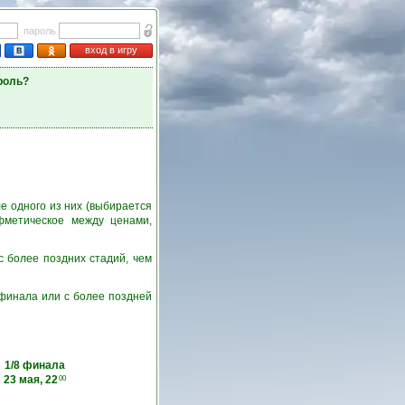
пароль
вход в игру
роль?
е одного из них (выбирается
фметическое между ценами,
с более поздних стадий, чем
6 финала или с более поздней
1/8 финала
23 мая, 22
00