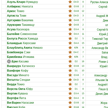
Руслан Алекс
Азуль Кларо
Нумадзу
D4-D
9
Сергей
Албирекс
Ниигата
D3-B
2
Ариэс
Токио
D4-B
12
Андрей Ж
Артиста
Томи
D4-D
3
Дим
Артэриво
Вакаяма
D4-B
7
ол
Арувэрио
Такамацу
D4-B
2
Сергей 
Асука
Касихара
D3-A
9
Юрий Д
Балейне
Симоносеки
D4-A
11
Тимолай Тир
Белуга Россо
Хамада
D2
5
Дмитрий
Бланкдью
Хиросаки
D4-A
15
Александр В
Блаублитц Акита
Никахо
КЛК
9
Salva
Бомбонера
Сэки
D4-C
7
Влад
Бриобекка
Итикава
КЛК
7
Роман 
Брю
Касима
D2
16
Юрий 
Ванраурэ
Хатинохэ
D3-B
13
Ванфоре
Кофу
D1
10
Александр
Васэда
Минато
D3-B
7
Ильхам З
Вегалта
Сендаи
D4-D
8
Андрей 
Верди
Токио
D2
7
Паша Ш
Верспа Оита
Юфу
D1
8
Денис Дм
Вертин
Кувана
D3-A
15
Вертфи
Яита
D4-A
8
Жора 
Ви-Варен
Нагасаки
D3-B
12
По
Виссел
Кобе
D3-B
14