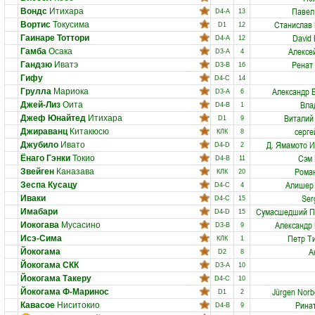
Павел
Вондс
Итихара
D4-A
13
Станислав
Вортис
Токусима
D1
12
David
Гаинаре Тоттори
D4-A
12
Алексе
Гамба
Осака
D3-A
4
Ренат
Гандзю
Иватэ
D3-B
16
Гифу
D4-C
14
Александр 
Грулла
Мариока
D3-A
6
Вла
Джей-Лиз
Оита
D4-B
1
Виталий
Джеф Юнайтед
Итихара
D1
9
серге
Джираванц
Китакюсю
КЛК
8
Д. Ямамото Ис
Джубило
Ивато
D4-D
2
Cэм 
Ёнаго Гэнки
Токио
D4-B
11
Рома
Звейген
Каназава
КЛК
20
Алишер 
Зеспа Кусацу
D4-C
4
Ser
Иваки
D4-C
15
Сумасшедший П
Имабари
D4-D
15
Александр
Иокогава
Мусасино
D3-B
9
Петр Т
Исэ-Сима
КЛК
1
А
Йокогама
D2
8
Йокогама СКК
D3-A
10
Йокогама Такеру
D4-C
10
Jürgen Norb
Йокогама Ф-Маринос
D1
2
Рина
Кавасое
Ниситокио
D4-B
9