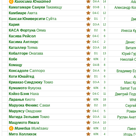
Ad
Кагосима Юнайтед
D4-A
14
Александр К
Каматамаре Сануки
Такамацу
D3-B
1
Камбиаре
Акита
D4-C
12
Дм
Кансаи Юниверсити
Суйта
D1
7
Кария
D3-A
12
Инесса К
КАСА Фортуна
Ояма
D2
6
Касива Рейсол
D4-C
6
Денис
Касима Антлерс
D4-C
2
Витал
Каталлер
Тояма
D3-A
16
Юрий Гу
Кобалторе
Онагава
D1
13
Николай 
Кобе
КЛК
2
Комацу
D4-B
8
Владимир Е
Консадоле
Саппоро
D4-A
9
A
Коти Юнайтед
D1
6
Макс К
Криакао Синдзюку
Токио
D3-A
3
Samat Tus
Кумамото
Фукуока
КЛК
6
Дмитрий Под
Кэйхо Бэнк
Наха
D4-C
11
Whi
Ларанья
Киото
КЛК
18
Серге
Маруока Феникс
Сакаи
D2
10
Роман
Маруясу
Окадзаки
D4-C
5
Руслан Ана
Матида Зельвия
Токио
D3-A
11
Мацумото Ямага
D4-A
10
Паве
Минебиа
Миядзаки
КЛК
12
Игорь Г
Мито Холлихок
КЛК
4