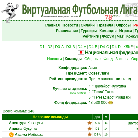
Главная
|
Новости
|
Онлайн
|
Правила
|
Опросы
|
Ре
Расписание
|
Турниры
|
Команды
|
Игроки
|
Т
Рейтинги
|
Форум
|
Чат
|
Конку
D1
|
D2
|
D3-A
|
D3-B
|
D4-A
|
D4-B
|
D4-C
|
D4-D
|
КЛК
|
к
20
Национальная федера
Новости
|
Команды
|
Сборные
|
Фонд
|
Законы
|
Опр
Конфедерация:
Азия
Президент:
Совет Лиги
Рейтинг президента:
Прием заявок -
нет
канд.
1.
"Примейро" Фукусима
Лучшие стадионы:
2.
"Токио" Токио
весь список
3.
"Тегевадзаро" Миядзаки
Фонд федерации:
48 530 000
Всего команд:
148
Название команды
Див
М
Викто
Авентура
Кавагути
КЛК
11
Ависпа
Фукуока
D1
14
Агата
Нобеока
D4-A
16