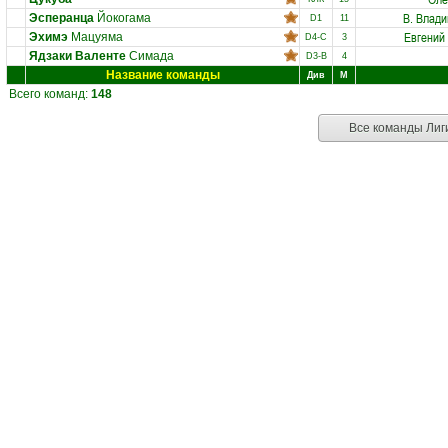
В. Влад
Эсперанца
Йокогама
D1
11
Евгений
Эхимэ
Мацуяма
D4-C
3
Ядзаки Валенте
Симада
D3-B
4
Название команды
Див
М
Всего команд:
148
Все команды Лиг