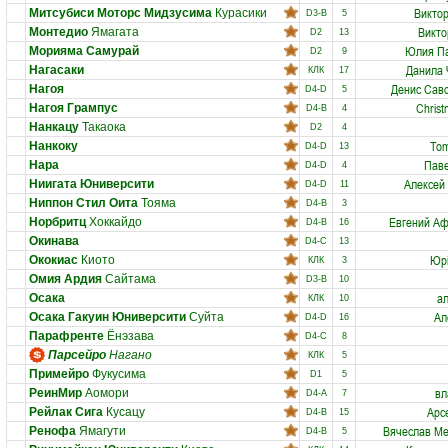
Викто
Митсубиси Моторс Мидзусима
Курасики
D3-B
5
Викто
Монтедио
Ямагата
D2
13
Юлия П
Морияма Самурай
D2
9
Данила 
Нагасаки
КЛК
17
Денис Сав
Нагоя
D4-D
5
Christ
Нагоя Грампус
D4-B
4
Нанкацу
Такаока
D2
4
Tom
Нанкоку
D4-D
13
Паве
Нара
D4-D
4
Алексей
Ниигата Юниверсити
D4-D
11
Ниппон Стил Оита
Тояма
D4-B
3
Евгений А
Норбритц
Хоккайдо
D4-B
16
Окинава
D4-C
13
Юрі
Ококиас
Киото
КЛК
3
Омия Ардия
Сайтама
D3-B
10
ал
Осака
КЛК
10
Ал
Осака Гакуин Юниверсити
Суйта
D4-D
16
Парафренте
Ёнэзава
D4-C
8
Парсейро
Нагано
КЛК
5
Примейро
Фукусима
D1
5
вл
РеинМир
Аомори
D4-A
7
Арс
Рейлак Сига
Кусацу
D4-B
15
Вячеслав М
Ренофа
Ямагути
D4-B
5