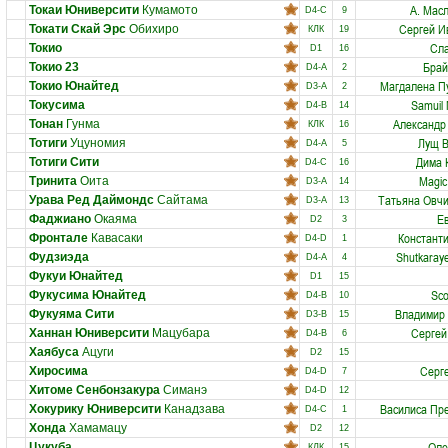
А. Мас
Токаи Юниверсити
Кумамото
D4-C
9
Сергей И
Токати Скай Эрс
Обихиро
КЛК
19
Сла
Токио
D1
16
Брай
Токио 23
D4-A
2
Магдалена П
Токио Юнайтед
D3-A
2
Samuil 
Токусима
D4-B
14
Александр
Тонан
Гунма
КЛК
16
Лущ В
Тотиги
Уцуномия
D4-A
5
Дима 
Тотиги Сити
D4-C
16
Magic
Тринита
Оита
D3-A
14
Татьяна Овч
Урава Ред Даймондс
Сайтама
D3-A
13
Ев
Фаджиано
Окаяма
D2
3
Констант
Фронтале
Кавасаки
D4-D
1
Shutkaray
Фудзиэда
D4-A
4
Фукуи Юнайтед
D1
15
Sco
Фукусима Юнайтед
D4-B
10
Владимир
Фукуяма Сити
D3-B
15
Сергей
Ханнан Юниверсити
Мацубара
D4-B
6
Хаябуса
Ацуги
D2
15
Серг
Хиросима
D4-D
7
Хитоме Сенбонзакура
Симанэ
D4-D
12
Василиса Пр
Хокурику Юниверсити
Канадзава
D4-C
1
Хонда
Хамамацу
D2
12
Оле
Цукуба
КЛК
15