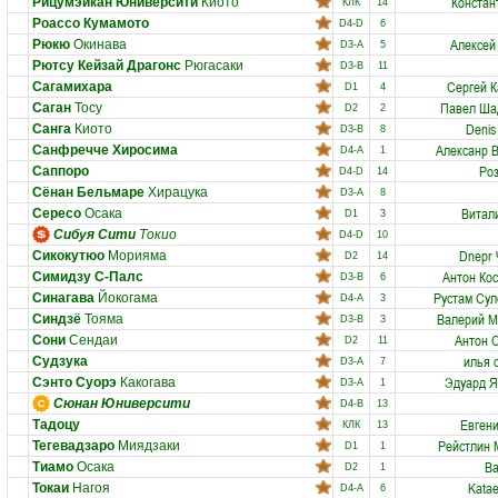
Констан
Рицумэйкан Юниверсити
Киото
КЛК
14
Роассо Кумамото
D4-D
6
Алексей
Рюкю
Окинава
D3-A
5
Рютсу Кейзай Драгонс
Рюгасаки
D3-B
11
Сергей 
Сагамихара
D1
4
Павел Ша
Саган
Тосу
D2
2
Denis
Санга
Киото
D3-B
8
Алексанр 
Санфречче Хиросима
D4-A
1
Ро
Саппоро
D4-D
14
Сёнан Бельмаре
Хирацука
D3-A
8
Витал
Сересо
Осака
D1
3
Сибуя Сити
Токио
D4-D
10
Dnepr
Сикокутюо
Морияма
D2
14
Антон Ко
Симидзу С-Палс
D3-B
6
Рустам Су
Синагава
Йокогама
D4-A
3
Валерий М
Синдзё
Тояма
D3-B
3
Антон 
Сони
Сендаи
D2
11
илья 
Судзука
D3-A
7
Эдуард Я
Сэнто Суорэ
Какогава
D3-A
1
Сюнан Юниверсити
D4-B
13
Евген
Тадоцу
КЛК
13
Рейстлин 
Тегевадзаро
Миядзаки
D1
1
Ва
Тиамо
Осака
D2
1
Katae
Токаи
Нагоя
D4-A
6