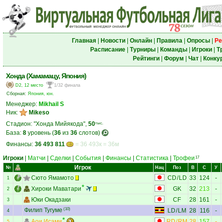
Главная
|
Новости
|
Онлайн
|
Правила
|
Опросы
|
Ре
Расписание
|
Турниры
|
Команды
|
Игроки
|
Т
Рейтинги
|
Форум
|
Чат
|
Конку
Хонда (Хамамацу, Япония)
D2, 12 место
1/32 финала
Сборная:
Япония, юн.
Менеджер:
Mikhail S
Ник:
Mikeso
Стадион: "Хонда Мийякода",
50
тыс.
База:
8
уровень (
36
из
36
слотов)
Финансы:
36 493 811
= 36 493к = 36м
Игроки
|
Матчи
|
Сделки
|
События
|
Финансы
|
Статистика
|
Трофеи
17
Игрок
№
Нац
Поз
В
С
У
Сюто Ямамото
CD
/
LD
33
124
-
1
Хироки Маватари
GK
32
213
-
2
Юки Окадзаки
CF
28
161
-
3
Филип Тугуме
(10)
LD
/
LM
28
116
-
4
Аои Исами
RD
/
RM
28
157
-
5