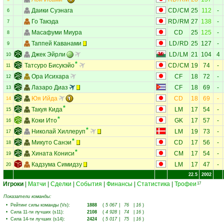
Даики Суэнага
CD
/
CM
25
112
-
6
Го Такэда
RD
/
RM
27
138
-
7
Масафуми Миура
CD
25
125
-
8
Таппей Каванами
LD
/
RD
25
127
-
9
Джек Эйрли
LD
/
LM
21
104
4
10
Татсуро Бисукэйо
CD
/
CM
19
74
-
11
Ора Исихара
CF
18
72
-
12
Лазаро Диаз
CF
18
69
-
13
Юя Ийда
CD
18
69
-
14
Такуя Кида
LM
17
54
-
15
Коки Ито
GK
17
57
-
16
Николай Хиллеруп
LM
19
73
-
17
Микуто Санэи
CD
17
56
-
18
Хината Кониси
CM
17
54
-
19
Кадзума Симидзу
LM
17
47
-
20
22.5
2002
Игроки
|
Матчи
|
Сделки
|
События
|
Финансы
|
Статистика
|
Трофеи
17
Показатели команды:
•
Рейтинг силы команды (Vs)
:
1888
(
5 067
|
76
|
16
)
•
Сила 11-ти лучших (s11)
:
2108
(
4 928
|
74
|
16
)
•
Сила 14-ти лучших (s14)
:
2424
(
5 017
|
75
|
16
)