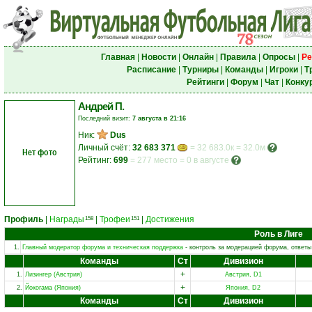
Главная
|
Новости
|
Онлайн
|
Правила
|
Опросы
|
Ре
Расписание
|
Турниры
|
Команды
|
Игроки
|
Т
Рейтинги
|
Форум
|
Чат
|
Конку
Андрей П.
Последний визит:
7 августа в 21:16
Ник:
Dus
Личный счёт:
32 683 371
= 32 683.0к = 32.0м
Нет фото
Рейтинг:
699
=
277 место
=
0 в августе
Профиль
|
Награды
|
Трофеи
|
Достижения
158
151
Роль в Лиге
1.
Главный модератор форума и техническая поддержка
- контроль за модерацией форума, ответы
Команды
Ст
Дивизион
+
1.
Лизингер (Австрия)
Австрия, D1
+
2.
Йокогама (Япония)
Япония, D2
Команды
Ст
Дивизион