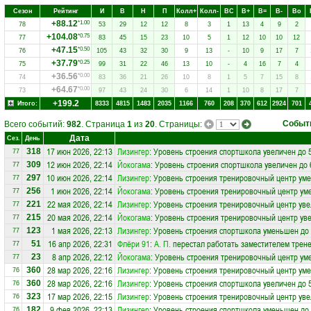
Сезон
Рейтинг
И
В
Н
П
Колл+
Колл-
ВC
В+
В=
В-
Вo
+88.12
*1.00
78
53
29
12
12
8
3
1
13
4
9
2
+104.08
*0.75
77
83
45
15
23
10
5
1
12
10
10
12
+47.15
*0.50
76
105
43
32
30
9
13
-
10
9
17
7
+37.79
*0.25
75
99
31
22
46
13
10
-
4
16
7
4
+36.56
*0.00
74
83
36
21
26
10
8
1
5
7
15
8
+64.67
*0.00
73
97
43
24
30
6
14
1
10
8
17
7
+199.2
Итого:
8333
4815
1483
2035
1166
760
208
370
612
2924
701
Событ
Всего событий:
982
. Страница
1
из
20
. Страницы:
Дата
Сез.
День
17 июн 2026, 22:13
Лизингер
: Уровень строения спортшкола увеличен до 
318
77
12 июн 2026, 22:14
Йокогама
: Уровень строения спортшкола увеличен до 
309
77
10 июн 2026, 22:14
Лизингер
: Уровень строения тренировочный центр ум
297
77
1 июн 2026, 22:14
Йокогама
: Уровень строения тренировочный центр ум
256
77
22 мая 2026, 22:14
Лизингер
: Уровень строения тренировочный центр уве
221
77
20 мая 2026, 22:14
Йокогама
: Уровень строения тренировочный центр уве
215
77
1 мая 2026, 22:13
Лизингер
: Уровень строения спортшкола уменьшен до 
123
77
16 апр 2026, 22:31
Флёри 91
:
А. П.
перестал работать заместителем трене
51
77
8 апр 2026, 22:12
Йокогама
: Уровень строения тренировочный центр ум
23
77
28 мар 2026, 22:16
Лизингер
: Уровень строения тренировочный центр ум
360
76
28 мар 2026, 22:16
Лизингер
: Уровень строения спортшкола увеличен до 
360
76
17 мар 2026, 22:15
Лизингер
: Уровень строения тренировочный центр уве
323
76
9 фев 2026, 22:13
Лизингер
: Уровень строения спортшкола уменьшен до 
182
76