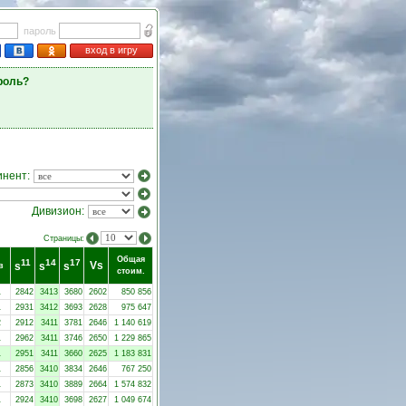
пароль
вход в игру
роль?
инент:
Дивизион:
Страницы:
Общая
11
14
17
Vs
s
s
s
в
стоим.
1
2842
3413
3680
2602
850 856
1
2931
3412
3693
2628
975 647
2
2912
3411
3781
2646
1 140 619
1
2962
3411
3746
2650
1 229 865
1
2951
3411
3660
2625
1 183 831
1
2856
3410
3834
2646
767 250
1
2873
3410
3889
2664
1 574 832
1
2924
3410
3698
2627
1 049 674