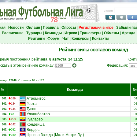
логин
ная
|
Новости
|
Онлайн
|
Правила
|
Опросы
|
Регистрация в игре
|
Забыли па
Расписание
|
Турниры
|
Команды
|
Игроки
|
Трансферы
|
Обмены
|
Аренда
Рейтинги
|
Форум
|
Чат
|
Конкурсы
|
Контакты
Рейтинг силы составов команд
ремя построения рейтинга:
8 августа, 14:11:25
Конт
скать в этом рейтинге команду:
Федерация:
оманд:
12646
. Страница 10 из 127
Команда
№
Ди
Атромитос
901.
189
D
Герта
902.
134
D
Тусон
903.
144
D
Улаанбаатар
904.
46
D
Гуаласео
905.
253
D
Кондейша
906.
142
D
Вердес
907.
582
D
Црвена Звезда (Мали Мокри Луг)
908.
160
D