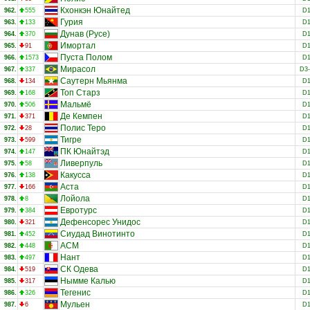
Кхонкэн Юнайтед
962.
555
D
Гурия
963.
133
D
Дунав (Русе)
964.
370
D
Имортал
965.
91
D
Пуста Полом
966.
1573
D
Мирасол
967.
337
D3
Саутерн Мьянма
968.
134
D
Топ Старз
969.
168
D
Мальмё
970.
506
D
Де Кемпен
971.
371
D
Полис Теро
972.
28
D
Тигре
973.
599
D
ПК Юнайтэд
974.
147
D
Ливерпуль
975.
58
D
Какусса
976.
138
D
Аста
977.
166
D
Лойола
978.
8
D
Евротурс
979.
384
D
Дефенсорес Унидос
980.
321
D
Сиудад Винотинто
981.
452
D
АСМ
982.
448
D
Нант
983.
497
D
СК Одева
984.
519
D
Нымме Калью
985.
317
D
Тегенис
986.
326
D
Мульен
987.
6
D