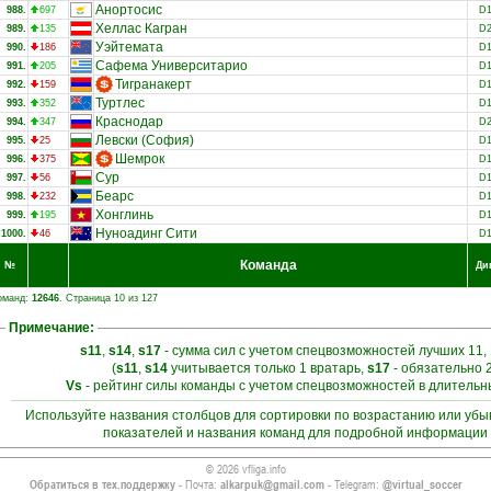
Анортосис
988.
697
D
Хеллас Кагран
989.
135
D
Уэйтемата
990.
186
D
Сафема Университарио
991.
205
D
Тигранакерт
992.
159
D
Туртлес
993.
352
D
Краснодар
994.
347
D
Левски (София)
995.
25
D
Шемрок
996.
375
D
Сур
997.
56
D
Беарс
998.
232
D
Хонглинь
999.
195
D
Нуноадинг Сити
1000.
46
D
Команда
№
Ди
оманд:
12646
. Страница 10 из 127
Примечание:
s11
,
s14
,
s17
- сумма сил с учетом спецвозможностей лучших 11, 
(
s11
,
s14
учитывается только 1 вратарь,
s17
- обязательно 
Vs
- рейтинг силы команды с учетом спецвозможностей в длитель
Используйте названия столбцов для сортировки по возрастанию или уб
показателей и названия команд для подробной информации 
© 2026 vfliga.info
Обратиться в тех.поддержку
- Почта:
alkarpuk@gmail.com
- Telegram:
@virtual_soccer