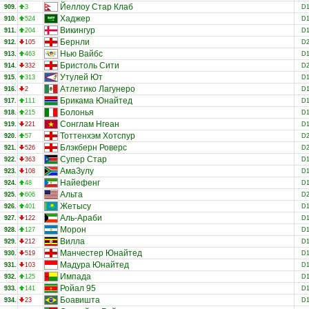
Йеллоу Стар Клаб
909.
3
D
Хаджер
910.
524
D
Викингур
911.
204
D
Бернли
912.
105
D
Нью Вайбс
913.
463
D
Бристоль Сити
914.
332
D
Утулей Ют
915.
313
D
Атлетико Лагунеро
916.
2
D
Брикама Юнайтед
917.
111
D
Болонья
918.
215
D
Сонглам Нгеан
919.
221
D
Тоттенхэм Хотспур
920.
57
D
Блэкберн Роверс
921.
526
D
Супер Стар
922.
363
D
АмаЗулу
923.
108
D
Найефенг
924.
48
D
Альта
925.
606
D
Жетысу
926.
401
D
Аль-Араби
927.
122
D
Морон
928.
127
D
Вилла
929.
212
D
Манчестер Юнайтед
930.
519
D
Мадура Юнайтед
931.
103
D
Импада
932.
125
D
Ройал 95
933.
141
D
Боавишта
934.
23
D