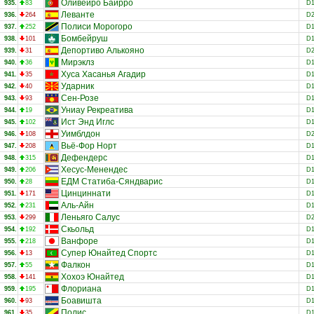
Оливейро Байрро
935.
83
D
Леванте
936.
264
D
Полиси Морогоро
937.
252
D
Бомбейруш
938.
101
D
Депортиво Алькояно
939.
31
D
Мирэклз
940.
36
D
Хуса Хасанья Агадир
941.
35
D
Ударник
942.
40
D
Сен-Розе
943.
93
D
Униау Рекреатива
944.
19
D
Ист Энд Иглс
945.
102
D
Уимблдон
946.
108
D
Вьё-Фор Норт
947.
208
D
Дефендерс
948.
315
D
Хесус-Менендес
949.
206
D
ЕДМ Статиба-Сяндварис
950.
28
D
Цинциннати
951.
171
D
Аль-Айн
952.
231
D
Леньяго Салус
953.
299
D
Скьольд
954.
192
D
Ванфоре
955.
218
D
Супер Юнайтед Спортс
956.
13
D
Фалкон
957.
55
D
Хохоэ Юнайтед
958.
141
D
Флориана
959.
195
D
Боавишта
960.
93
D
Полис
961.
35
D