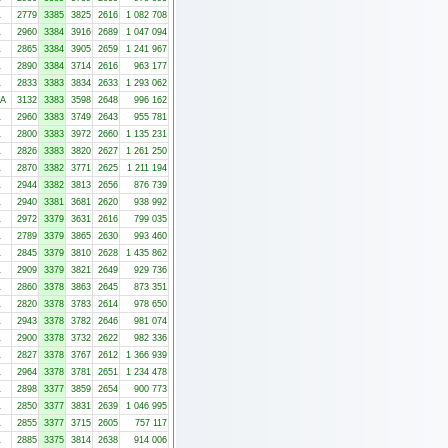
1
2779
3385
3825
2616
1 082 708
1
2960
3384
3916
2689
1 047 094
1
2865
3384
3905
2659
1 241 967
1
2890
3384
3714
2616
963 177
1
2833
3383
3834
2633
1 293 062
-A
3132
3383
3598
2648
996 162
1
2960
3383
3749
2643
955 781
1
2800
3383
3972
2660
1 135 231
1
2826
3383
3820
2627
1 261 250
1
2870
3382
3771
2625
1 211 194
1
2944
3382
3813
2656
876 739
1
2940
3381
3681
2620
938 992
1
2972
3379
3631
2616
799 035
1
2789
3379
3865
2630
993 460
1
2845
3379
3810
2628
1 435 862
1
2909
3379
3821
2649
929 736
1
2860
3378
3863
2645
873 351
1
2820
3378
3783
2614
978 650
1
2943
3378
3782
2646
981 074
1
2900
3378
3732
2622
982 336
1
2827
3378
3767
2612
1 366 939
1
2964
3378
3781
2651
1 234 478
1
2898
3377
3859
2654
900 773
1
2850
3377
3831
2639
1 046 995
1
2855
3377
3715
2605
757 117
1
2885
3375
3814
2638
914 006