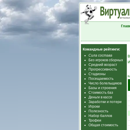
Глав
Командные рейтинги:
Сила состава
В
Без игроков сборных
И
Средний возраст
Прогрессивность
Стадионы
К
Посещаемость
Число болельщиков
Базы и строения
Стоимость баз
Деньги в кассе
Заработки и потери
Игроки
Полезность
Набор баллов
Трофеи
Общая стоимость