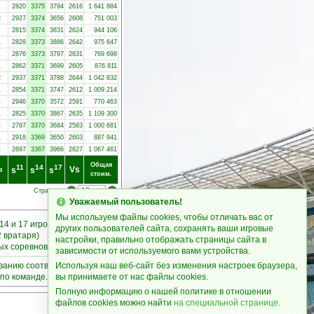
1
2820
3375
3794
2616
1 641 884
2
2927
3374
3656
2608
751 003
1
2815
3374
3831
2624
944 106
1
2828
3373
3886
2642
975 647
1
2876
3373
3797
2631
769 698
1
2862
3371
3699
2605
876 811
2
2937
3371
3788
2644
1 042 832
1
2854
3371
3747
2612
1 009 214
1
2946
3370
3572
2591
770 463
1
2825
3370
3867
2635
1 109 300
1
2797
3370
3684
2583
1 000 681
1
2918
3369
3650
2603
887 941
1
2697
3367
3966
2627
1 067 461
Общая
11
14
17
Vs
s
s
s
в
стоим.
Страницы:
Уважаемый пользователь!
Мы используем файлы cookies, чтобы отличать вас от
14 и 17 игроков
других пользователей сайта, сохранять ваши игровые
2 вратаря)
настройки, правильно отображать страницы сайта в
ных соревнованиях
зависимости от используемого вами устройства.
ыванию соответствующих
Используя наш веб-сайт без изменения настроек браузера,
по команде.
вы принимаете от нас файлы cookies.
Полную информацию о нашей политике в отношении
файлов cookies можно найти
на специальной странице
.