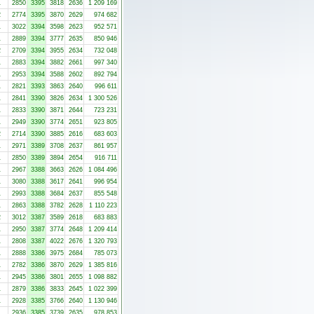
1
2850
3395
3818
2636
1 209 169
2
2774
3395
3870
2629
974 682
1
3022
3394
3598
2623
952 571
1
2889
3394
3777
2635
850 946
2
2709
3394
3955
2634
732 048
1
2883
3394
3882
2661
997 340
1
2953
3394
3588
2602
892 794
1
2821
3393
3863
2640
996 611
1
2841
3390
3826
2634
1 300 526
1
2833
3390
3871
2644
723 231
1
2949
3390
3774
2651
923 805
2
2714
3390
3885
2616
683 603
1
2971
3389
3708
2637
861 957
1
2850
3389
3894
2654
916 711
1
2967
3388
3663
2626
1 084 496
1
3080
3388
3617
2641
996 954
1
2993
3388
3684
2637
855 548
1
2863
3388
3782
2628
1 110 223
2
3012
3387
3589
2618
683 883
1
2950
3387
3774
2648
1 209 414
1
2808
3387
4022
2676
1 320 793
1
2888
3386
3975
2684
785 073
1
2782
3386
3870
2629
1 385 816
1
2945
3386
3801
2655
1 098 882
1
2879
3386
3833
2645
1 022 399
1
2928
3385
3766
2640
1 130 946
1
2936
3385
3739
2635
978 853