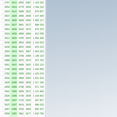
1
2767
3410
4083
2687
1 118 292
1
2854
3410
3776
2629
1 044 110
1
2933
3410
3668
2622
878 837
2
2837
3409
3868
2649
1 107 409
1
2833
3408
3899
2656
1 060 127
2
2914
3407
3881
2672
899 534
1
2862
3406
3942
2674
976 325
1
2916
3406
3869
2669
912 058
1
2912
3405
3705
2625
1 056 448
1
3035
3405
3693
2656
1 100 053
1
3039
3404
3652
2648
970 223
2
2850
3403
3931
2667
1 063 623
2
2999
3402
3789
2669
1 180 116
1
2889
3401
3875
2670
972 792
1
3001
3401
3689
2643
1 552 120
1
2746
3400
3909
2634
1 044 895
2
2792
3400
3595
2563
1 425 679
1
2834
3400
3864
2645
1 031 523
1
2929
3399
3805
2659
1 317 336
1
2859
3399
3798
2634
871 720
1
2942
3398
3858
2671
1 101 684
1
2926
3398
3749
2638
1 104 603
1
2865
3397
3720
2620
947 807
1
3025
3397
3616
2629
896 035
1
2987
3396
3793
2669
890 337
1
2859
3395
3941
2677
1 016 758