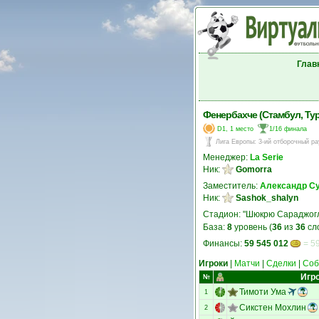
Глав
Фенербахче (Стамбул, Ту
D1, 1 место
1/16 финала
Лига Европы
:
3-ий отборочный ра
Менеджер:
La Serie
Ник:
Gomorra
Заместитель:
Александр С
Ник:
Sashok_shalyn
Стадион: "Шюкрю Сараджог
База:
8
уровень (
36
из
36
сл
Финансы:
59 545 012
= 59
Игроки
|
Матчи
|
Сделки
|
Соб
Игр
№
Тимоти Ума
1
Сикстен Мохлин
2