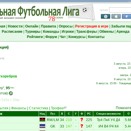
логин
ная
|
Новости
|
Онлайн
|
Правила
|
Опросы
|
Регистрация в игре
|
Забыли па
Расписание
|
Турниры
|
Команды
|
Игроки
|
Трансферы
|
Обмены
|
Аренда
Рейтинги
|
Форум
|
Чат
|
Конкурсы
|
Контакты
рция)
унд
3 августа, 22
вчера, 22
завтра, 
ухоребров
8 августа, 22
9 августа, 15:00 - Товарище
лу",
95
тыс.
отов)
 545к = 59м
Показат
ытия
|
Финансы
|
Статистика
|
Трофеи
67
ок
Нац
Поз
В
С
У
Ф
РС
Спецвозможности
О
RM
/
LM
34
210
-
225
Тр4
Пк4
У4
Д4
5.6
GK
33
147
-
147
И4
В4
Р4
К4
5.4