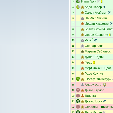
Йами Грун
3
Арда Гюлер
4
Самет Акайдын
5
Пабло Ленсина
6
Ирфан Кахведжи
7
Брайт Осэйи-Сэмю
8
Ферди Кадиоглу
9
Реза
10
Сердар Азиз
11
Марвин Себальос
12
Душан Тадич
13
Фред
14
Мерт Хакан Яндас
15
Раде Крунич
16
Юссеф Эн-Несури
17
Амаду Фалл
18
Диего Карлос
19
Талиска
20
Дженк Тосун
21
Себастьян Шимань
22
Джон Дуран
23