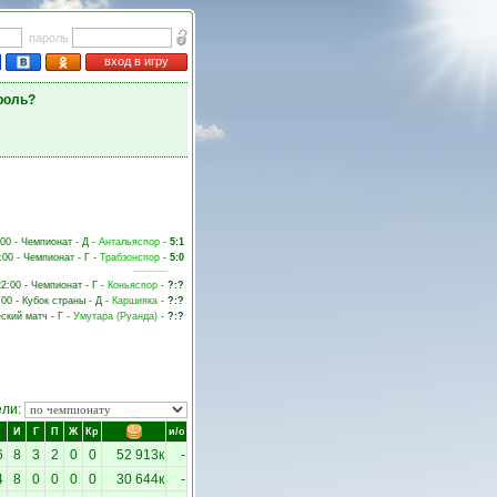
пароль
вход в игру
роль?
:00 - Чемпионат - Д -
Антальяспор
-
5:1
:00 - Чемпионат - Г -
Трабзонспор
-
5:0
22:00 - Чемпионат - Г -
Коньяспор
-
?:?
:00 - Кубок страны - Д -
Каршияка
-
?:?
ский матч - Г -
Умутара (Руанда)
-
?:?
ели:
И
Г
П
Ж
Кр
и/о
6
8
3
2
0
0
52 913к
-
4
8
0
0
0
0
30 644к
-