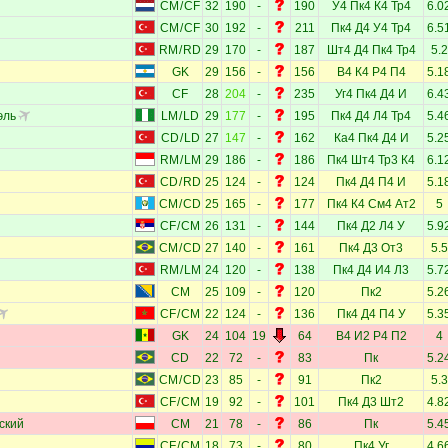
CM
/
CF
32
190
-
190
У4
Пк4
К4
Тр4
6.0
CM
/
CF
30
192
-
211
Пк4
Д4
У4
Тр4
6.5
RM
/
RD
29
170
-
187
Шт4
Д4
Пк4
Тр4
5.2
GK
29
156
-
156
В4
К4
Р4
П4
5.1
CF
28
204
-
235
Уг4
Пк4
Д4
И
6.4
эль
LM
/
LD
29
177
-
195
Пк4
Д4
Л4
Тр4
5.4
CD
/
LD
27
147
-
162
Ка4
Пк4
Д4
И
5.2
RM
/
LM
29
186
-
186
Пк4
Шт4
Тр3
К4
6.1
CD
/
RD
25
124
-
124
Пк4
Д4
П4
И
5.1
CM
/
CD
25
165
-
177
Пк4
К4
См4
Ат2
5
CF
/
CM
26
131
-
144
Пк4
Д2
Л4
У
5.9
CM
/
CD
27
140
-
161
Пк4
Д3
От3
5.5
RM
/
LM
24
120
-
138
Пк4
Д4
И4
Л3
5.7
CM
25
109
-
120
Пк2
5.2
CF
/
CM
22
124
-
136
Пк4
Д4
П4
У
5.3
GK
24
104
19
64
В4
И2
Р4
П2
4
CD
22
72
-
83
Пк
5.2
CM
/
CD
23
85
-
91
Пк2
5.3
CF
/
CM
19
92
-
101
Пк4
Д3
Шт2
4.8
ский
CM
21
78
-
86
Пк
5.4
CF
/
CM
18
73
-
80
Пк4
Уг
4.6