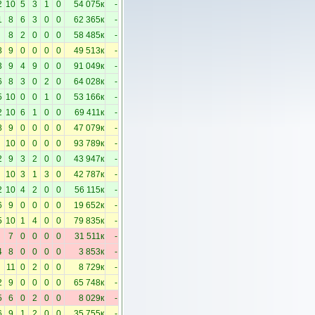
2
10
5
3
1
0
54 075к
-
1
8
6
3
0
0
62 365к
-
8
2
0
0
0
58 485к
-
8
9
0
0
0
0
49 513к
-
3
9
4
9
0
0
91 049к
-
6
8
3
0
2
0
64 028к
-
5
10
0
0
1
0
53 166к
-
2
10
6
1
0
0
69 411к
-
8
9
0
0
0
0
47 079к
-
10
0
0
0
0
93 789к
-
2
9
3
2
0
0
43 947к
-
10
3
1
3
0
42 787к
-
2
10
4
2
0
0
56 115к
-
6
9
0
0
0
0
19 652к
-
5
10
1
4
0
0
79 835к
-
7
0
0
0
0
31 511к
-
4
8
0
0
0
0
3 853к
-
11
0
2
0
0
8 729к
-
2
9
0
0
0
0
65 748к
-
5
6
0
2
0
0
8 029к
-
6
9
1
2
0
0
35 755к
-