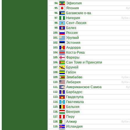
Эфиопия
94.
Япония
95.
Ку
Багамские о-ва
96.
Нигерия
97.
Кубок 
Сент-Люсия
98.
Белиз
99.
Россия
100.
Уругвай
101.
Эстония
102.
Андорра
103.
Коста-Рика
104.
Фареры
105.
Сан Томе и Принсипи
106.
Бруней
107.
Габон
108.
Зимбабве
109.
Кубок 
Либерия
110.
Кубок 
Американское Самоа
111.
Ку
Барбадос
112.
Гваделупа
113.
Гватемала
114.
Бельгия
115.
Венгрия
116.
Перу
117.
Алжир
118.
Кубок 
Исландия
119.