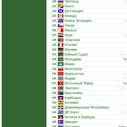
Таиланд
120.
Ку
Конго
121.
Шотландия
122.
Канада
123.
Новая Зеландия
124.
Ку
Чехия
125.
Мальта
126.
Ирак
127.
Ку
Эсватини
128.
Италия
129.
Малави
130.
Южный Судан
131.
Кубок 
Мальдивы
132.
Ку
Макао
133.
Венесуэла
134.
Кыргызстан
135.
Ку
Фиджи
136.
Ку
Восточный Тимор
137.
Ку
Эритрея
138.
Кубок 
Мартиника
139.
Камбоджа
140.
Боливия
141.
Доминиканская Республика
142.
ДР Конго
143.
Кубок 
Антигуа и Барбуда
144.
Швеция
145.
Ботсвана
146.
Кубок 