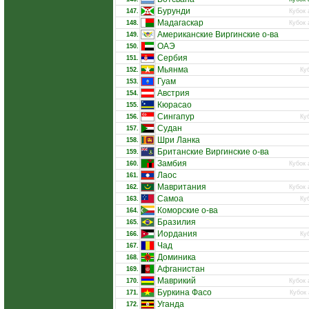
Бурунди
147.
Кубок 
Мадагаскар
148.
Кубок 
Американские Виргинские о-ва
149.
ОАЭ
150.
Сербия
151.
Мьянма
152.
Ку
Гуам
153.
Австрия
154.
Кюрасао
155.
Сингапур
156.
Ку
Судан
157.
Шри Ланка
158.
Британские Виргинские о-ва
159.
Замбия
160.
Кубок 
Лаос
161.
Мавритания
162.
Кубок 
Самоа
163.
Ку
Коморские о-ва
164.
Бразилия
165.
Иордания
166.
Ку
Чад
167.
Доминика
168.
Афганистан
169.
Маврикий
170.
Кубок 
Буркина Фасо
171.
Кубок 
Уганда
172.