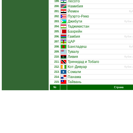
Лесото
199.
Намибия
200.
Йемен
201.
Ку
Пуэрто-Рико
202.
Джибути
203.
Кубок 
Таджикистан
204.
Бахрейн
205.
Гамбия
206.
Кубок 
ЦАР
207.
Бангладеш
208.
Ку
Тувалу
209.
Ливия
210.
Кубок 
Тринидад и Тобаго
211.
Кот-Дивуар
212.
Кубок 
Сомали
213.
Панама
214.
Тайвань
215.
№
Страна