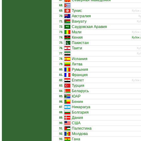
Северная Македония
67.
68.
Тунис
69.
Кубок 
Австралия
70.
К
Вануату
71.
Ку
Саудовская Аравия
72.
Мали
73.
Кубок 
Кения
74.
Кубок 
Пакистан
75.
Таити
76.
Ку
77.
Ку
Испания
78.
Литва
79.
Румыния
80.
Франция
81.
Египет
82.
Кубок 
Турция
83.
Беларусь
84.
ЮАР
85.
Бенин
86.
Никарагуа
87.
Болгария
88.
Дания
89.
США
90.
Палестина
91.
Молдова
92.
Гана
93.