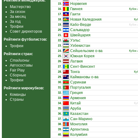
Рейтинги менеджеров:
Норвегия
15.
Мастерство
Гвинея
16.
Кубок 
За сезон
Гаити
17.
За месяц
Новая Каледония
18.
Ку
За год
Кабо-Верде
19.
Кубок 
Трофеи
Сальвадор
20.
Совет директоров
Швейцария
21.
Рейтинги футболистов:
Уэльс
22.
Узбекистан
Трофеи
23.
Сейшельские о-ва
24.
Кубок 
Рейтинги стран:
Южная Корея
25.
Стадионы
Латвия
26.
Автосоставы
Сент-Винсент
27.
Fair Play
Тонга
28.
Ку
Сборные
Каймановы о-ва
29.
Трофеи
Суринам
30.
Португалия
Рейтинги мирокубков:
31.
Греция
32.
Команды
Армения
33.
Страны
Китай
34.
Ку
Аруба
35.
Казахстан
36.
Сан-Марино
37.
Монголия
38.
Аргентина
39.
Колумбия
40.