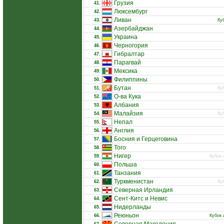
Грузия
41.
Люксембург
42.
Ливан
43.
Ку
Азербайджан
44.
Украина
45.
Черногория
46.
Гибралтар
47.
Парагвай
48.
Мексика
49.
Филиппины
50.
Бутан
51.
Ку
О-ва Кука
52.
Албания
53.
Малайзия
54.
Ку
Непал
55.
Англия
56.
Босния и Герцеговина
57.
Того
58.
Нигер
59.
Кубок 
Польша
60.
Танзания
61.
Туркменистан
62.
Ку
Северная Ирландия
63.
Сент-Китс и Невис
64.
Нидерланды
65.
Реюньон
66.
Кубок 