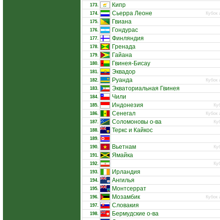
Кипр
173.
Сьерра Леоне
174.
Кубок 
Гвиана
175.
Гондурас
176.
Финляндия
177.
Гренада
178.
Гайана
179.
Гвинея-Бисау
180.
Эквадор
181.
Руанда
182.
Кубок 
Экваториальная Гвинея
183.
Чили
184.
Индонезия
185.
Ку
Сенегал
186.
Кубок 
Соломоновы о-ва
187.
Ку
Теркс и Кайкос
188.
189.
Вьетнам
190.
Ку
Ямайка
191.
192.
Ку
Ирландия
193.
Ангилья
194.
Монтсеррат
195.
Мозамбик
196.
Кубок 
Словакия
197.
Бермудские о-ва
198.