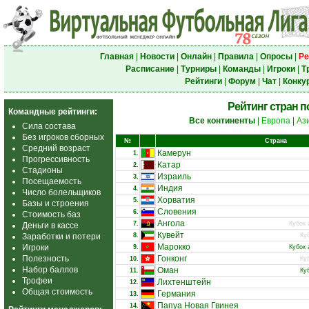
Главная
|
Новости
|
Онлайн
|
Правила
|
Опросы
|
Ре
Расписание
|
Турниры
|
Команды
|
Игроки
|
Т
Рейтинги
|
Форум
|
Чат
|
Конку
Рейтинг стран 
Командные рейтинги:
Все континенты
|
Европа
|
Аз
Сила состава
Без игроков сборных
№
Страна
Средний возраст
Камерун
1.
Прогрессивность
Катар
2.
Стадионы
Израиль
3.
Посещаемость
Индия
4.
Число болельщиков
Хорватия
5.
Базы и строения
Словения
6.
Стоимость баз
Ангола
7.
Кубок 
Деньги в кассе
Кувейт
Заработки и потери
8.
Ку
Марокко
Игроки
9.
Кубок 
Полезность
Гонконг
10.
Ку
Набор баллов
Оман
11.
Ку
Трофеи
Лихтенштейн
12.
Общая стоимость
Германия
13.
Папуа Новая Гвинея
14.