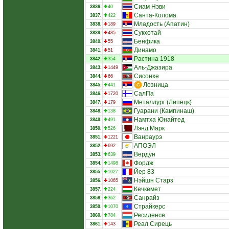
Сиам Нэви
3836.
40
Санта-Колома
3837.
422
Младость (Апатин)
3838.
189
Сукхотай
3839.
485
Бенфика
3840.
55
Динамо
3841.
51
Растина 1918
3842.
354
Аль-Джазира
3843.
1449
Сисонхе
3844.
66
Лозница
3845.
441
СалПа
3846.
1720
Металлург (Липецк)
3847.
179
Гуарани (Кампинаш)
3848.
138
Намтха Юнайтед
3849.
491
Лэнд Марк
3850.
526
Ванраурэ
3851.
1221
АПОЭЛ
3852.
692
Вердун
3853.
639
Фордж
3854.
1498
Йер 83
3855.
1027
Нэйшн Старз
3856.
1065
Кечкемет
3857.
224
Санрайз
3858.
362
Страйкерс
3859.
1070
Ресиденсе
3860.
784
Реал Сирець
3861.
143