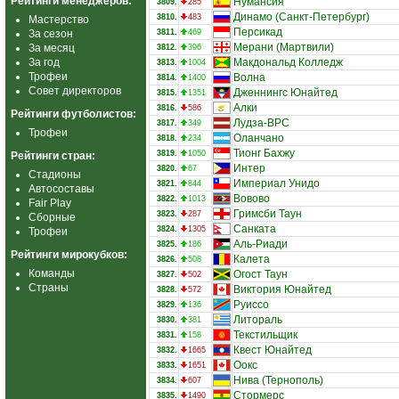
Рейтинги менеджеров:
Нумансия
3809.
285
Динамо (Санкт-Петербург)
3810.
483
Мастерство
Персикад
За сезон
3811.
469
Мерани (Мартвили)
За месяц
3812.
396
За год
Макдональд Колледж
3813.
1004
Трофеи
Волна
3814.
1400
Совет директоров
Дженнингс Юнайтед
3815.
1351
Алки
3816.
586
Рейтинги футболистов:
Лудза-ВРС
3817.
349
Трофеи
Оланчано
3818.
234
Тионг Бахжу
3819.
1050
Рейтинги стран:
Интер
3820.
67
Стадионы
Империал Унидо
3821.
844
Автосоставы
Вовово
3822.
1013
Fair Play
Гримсби Таун
3823.
287
Сборные
Санката
3824.
1305
Трофеи
Аль-Риади
3825.
186
Рейтинги мирокубков:
Калета
3826.
508
Команды
Огост Таун
3827.
502
Страны
Виктория Юнайтед
3828.
572
Руиссо
3829.
136
Литораль
3830.
381
Текстильщик
3831.
158
Квест Юнайтед
3832.
1665
Оокс
3833.
1651
Нива (Тернополь)
3834.
607
Стормерс
3835.
1490