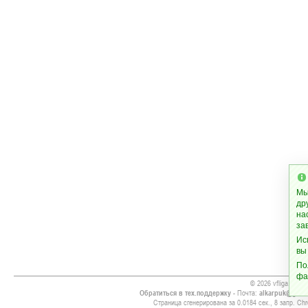
Мы
др
на
за
Ис
вы
По
фа
© 2026 vfliga.info
Обратиться в тех.поддержку
- Почта:
alkarpuk@gmai
Страница сгенерирована за 0.0184 сек., 8 запр. Chr