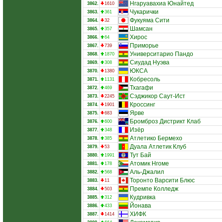
Нгаруавахиа Юнайтед
3862.
1610
Чукарички
3863.
361
Фукуяма Сити
3864.
32
Шамсан
3865.
357
Хирос
3866.
64
Приморье
3867.
739
Университарио Пандо
3868.
1870
Сиудад Нуэва
3869.
308
ЮКСА
3870.
1380
Кобресоль
3871.
1131
Тхагафи
3872.
469
Сэджикор Саут-Ист
3873.
2245
Кроссинг
3874.
1901
Ярве
3875.
683
Бромброз Дистрикт Клаб
3876.
600
Изёр
3877.
348
Атлетико Бермехо
3878.
385
Дуала Атлетик Клуб
3879.
53
Тут Бай
3880.
1991
Атомик Нгоме
3881.
178
Аль-Джалил
3882.
568
Торонто Варсити Блюс
3883.
11
Премпе Колледж
3884.
503
Кудривка
3885.
312
Йонава
3886.
433
ХИФК
3887.
1414