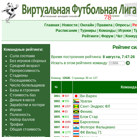
Главная
|
Новости
|
Онлайн
|
Правила
|
Опросы
|
Ре
Расписание
|
Турниры
|
Команды
|
Игроки
|
Т
Рейтинги
|
Форум
|
Чат
|
Конку
Рейтинг с
Командные рейтинги:
Сила состава
Время построения рейтинга:
8 августа, 7:47:26
Без игроков сборных
Искать в этом рейтинге команду:
Средний возраст
Прогрессивность
Стадионы
Команд:
12646
. Страница 39 из 127
Посещаемость
Число болельщиков
Команда
№
Базы и строения
Стоимость баз
Ви-Варен
3801.
507
Деньги в кассе
Ураган
3802.
550
Заработки и потери
Сент-Эндрюс ФЛ
3803.
1207
Игроки
Феникс
3804.
63
Полезность
Блэк Стар
3805.
601
Набор баллов
Барселона
3806.
1689
Трофеи
Фолгоре Фальциано
3807.
616
Общая стоимость
ФК Вильц 71
3808.
1275