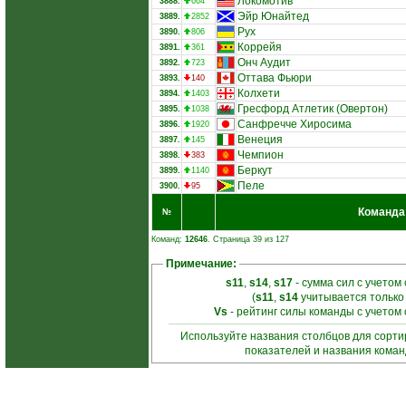
Локомотив
3888.
664
Эйр Юнайтед
3889.
2852
Рух
3890.
806
Коррейя
3891.
361
Онч Аудит
3892.
723
Оттава Фьюри
3893.
140
Колхети
3894.
1403
Гресфорд Атлетик (Овертон)
3895.
1038
Санфречче Хиросима
3896.
1920
Венеция
3897.
145
Чемпион
3898.
383
Беркут
3899.
1140
Пеле
3900.
95
Команда
№
Команд:
12646
. Страница 39 из 127
Примечание:
s11
,
s14
,
s17
- сумма сил с учетом
(
s11
,
s14
учитывается только
Vs
- рейтинг силы команды с учетом
Используйте названия столбцов для сорт
показателей и названия кома