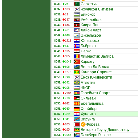
Серхетчи
8036.
251
Чхунчхон Ситизен
8037.
103
Бинокор
8038.
13
Умбелебеле
8039.
347
Киира Янг
8040.
454
Лайон Харт
8041.
461
Эксельсьор
8042.
848
Юниверсо
8043.
1418
Бьёрнин
8044.
447
Фарко
8045.
155
Химнастик Валира
8046.
355
Каркету
8047.
1041
Велла Ла Велла
8048.
806
Кампари Спрингс
8049.
1272
Ёнсэ Юниверсити
8050.
798
Атлетик
8051.
342
ЧКОР
8052.
108
Тареймен Спорт
8053.
2185
Сильван
8054.
420
Брегальница
8055.
632
Фрайберг
8056.
535
Хумаита
8057.
329
Вирунга
8058.
341
Форева
8059.
203
Виториа Групу Дешпортиву
8060.
195
Блэкберн Роверс
8061.
1056