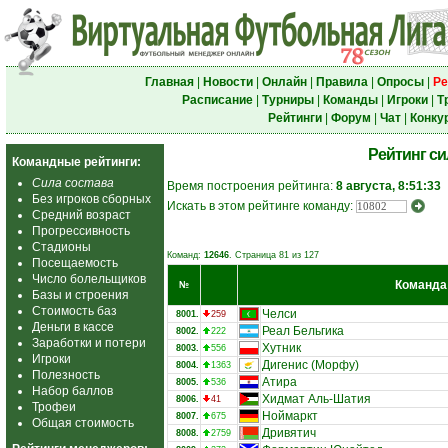
Главная
|
Новости
|
Онлайн
|
Правила
|
Опросы
|
Ре
Расписание
|
Турниры
|
Команды
|
Игроки
|
Т
Рейтинги
|
Форум
|
Чат
|
Конку
Рейтинг с
Командные рейтинги:
Сила состава
Время построения рейтинга:
8 августа, 8:51:33
Без игроков сборных
Искать в этом рейтинге команду:
Средний возраст
Прогрессивность
Стадионы
Команд:
12646
. Страница 81 из 127
Посещаемость
Число болельщиков
Команда
№
Базы и строения
Стоимость баз
Челси
8001.
259
Деньги в кассе
Реал Бельгика
8002.
222
Заработки и потери
Хутник
8003.
556
Игроки
Дигенис (Морфу)
8004.
1363
Полезность
Атира
8005.
536
Набор баллов
Хидмат Аль-Шатия
8006.
41
Трофеи
Ноймаркт
8007.
675
Общая стоимость
Дривятич
8008.
2759