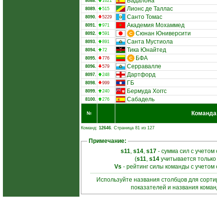
Бадалона
8088.
1621
Лионс де Таллас
8089.
515
Санто Томас
8090.
5229
Академия Мохаммед
8091.
971
Сюнан Юниверсити
8092.
591
Санта Мустиола
8093.
891
Тика Юнайтед
8094.
72
БФА
8095.
776
Серравалле
8096.
579
Дартфорд
8097.
248
ГБ
8098.
999
Бермуда Хоггс
8099.
240
Сабадель
8100.
276
Команда
№
Команд:
12646
. Страница 81 из 127
Примечание:
s11
,
s14
,
s17
- сумма сил с учетом
(
s11
,
s14
учитывается только
Vs
- рейтинг силы команды с учетом
Используйте названия столбцов для сорт
показателей и названия кома