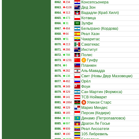
Консепсьонера
8062.
234
Дед Зон
8063.
4106
Вададли (Краб Хилл)
8064.
313
Котвица
8065.
473
Зулфи
8066.
31
Бельграно (Кордова)
8067.
464
Реал Хаэн
8068.
64
Чакаритас
8069.
51
Сакатекас
8070.
213
Институт
8071.
266
Полис
8072.
788
Гунфу
8073.
1231
Планкен
8074.
6
Аль-Мавадда
8075.
282
Свит (Новы Двур Мазовецки)
8076.
138
Орёл
8077.
462
Фоуи
8078.
349
Сан Мартин (Формоса)
8079.
329
ТСВ Ноймаркт
8080.
141
Улинзи Старс
8081.
1884
Марио Мендес
8082.
329
Персик (Кедири)
8083.
165
Динамо (Петропавловск)
8084.
101
Драгон Ле Госье
8085.
897
Реал Ансоатеги
8086.
909
105 Либревиль
8087.
100