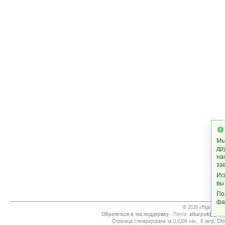
Мы
др
на
за
Ис
вы
По
фа
© 2026 vfliga.info
Обратиться в тех.поддержку
- Почта:
alkarpuk@gmai
Страница сгенерирована за 0.0206 сек., 8 запр. Chr