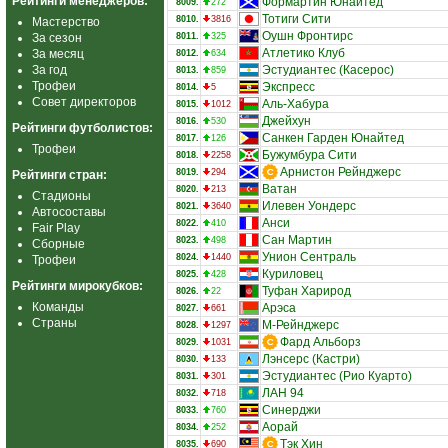
Рейтинги менеджеров:
Формартин Юнайтед
8009.
272
Тотиги Сити
8010.
3816
Мастерство
Оушн Фронтирс
За сезон
8011.
325
Атлетико Клуб
За месяц
8012.
634
За год
Эстудиантес (Касерос)
8013.
859
Трофеи
Экспресс
8014.
5
Совет директоров
Аль-Хабура
8015.
1012
Джейхун
8016.
530
Рейтинги футболистов:
Санкен Гарден Юнайтед
8017.
126
Трофеи
Бужумбура Сити
8018.
2258
Арнистон Рейнджерс
8019.
294
Рейтинги стран:
Ватан
8020.
213
Стадионы
Илевен Уондерс
8021.
3640
Автосоставы
Анси
8022.
410
Fair Play
Сан Мартин
8023.
498
Сборные
Унион Сентраль
8024.
1440
Трофеи
Куриловец
8025.
428
Рейтинги мирокубков:
Туфан Харирод
8026.
22
Команды
Арэса
8027.
661
Страны
М-Рейнджерс
8028.
1297
Фард Альборз
8029.
1031
Лэнсерс (Кастри)
8030.
133
Эстудиантес (Рио Куарто)
8031.
301
ЛАН 94
8032.
718
Синерджи
8033.
760
Аорай
8034.
252
Тэк Хин
8035.
690