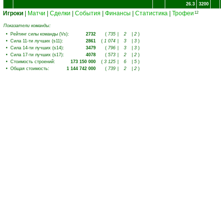
26.3
3200
Игроки
|
Матчи
|
Сделки
|
События
|
Финансы
|
Статистика
|
Трофеи
12
Показатели команды:
•
Рейтинг силы команды (Vs)
:
2732
(
735
|
2
|
2
)
•
Сила 11-ти лучших (s11)
:
2861
(
1 074
|
3
|
3
)
•
Сила 14-ти лучших (s14)
:
3479
(
796
|
3
|
3
)
•
Сила 17-ти лучших (s17)
:
4078
(
573
|
2
|
2
)
•
Стоимость строений
:
173 150 000
(
3 125
|
6
|
5
)
•
Общая стоимость
:
1 144 742 000
(
739
|
2
|
2
)