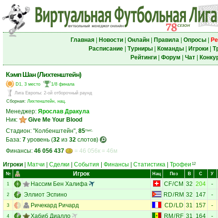
Главная
|
Новости
|
Онлайн
|
Правила
|
Опросы
|
Ре
Расписание
|
Турниры
|
Команды
|
Игроки
|
Т
Рейтинги
|
Форум
|
Чат
|
Конку
Кэмп Шан (Лихтенштейн)
D1, 3 место
1/8 финала
Лига Европы
:
2-ой отборочный раунд
Сборная:
Лихтенштейн, нац.
Менеджер:
Ярослав Дракула
Ник:
Give Me Your Blood
Стадион: "Колбенштейн",
85
тыс.
База:
7
уровень (
32
из
32
слотов)
Финансы:
46 056 437
= 46 056к = 46м
Игроки
|
Матчи
|
Сделки
|
События
|
Финансы
|
Статистика
|
Трофеи
12
Игрок
№
Нац
Поз
В
С
У
Нассим Бен Халифа
CF
/
CM
32
204
-
1
Эллиот Эспино
RD
/
RM
32
147
-
2
Ричекард Ричард
CD
/
LD
31
157
-
3
Хабиб Диалло
RM
/
RF
31
164
-
4