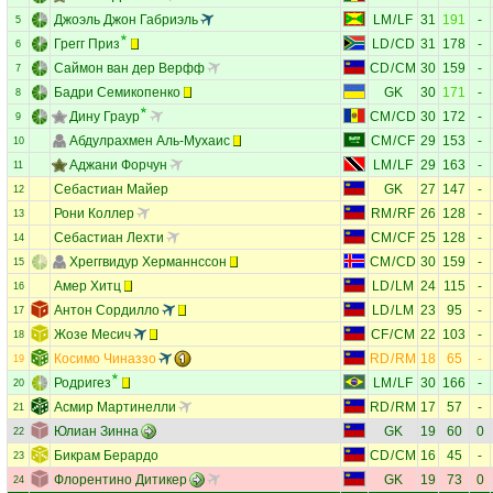
Джоэль Джон Габриэль
LM
/
LF
31
191
-
5
Грегг Приз
LD
/
CD
31
178
-
6
Саймон ван дер Верфф
CD
/
CM
30
159
-
7
Бадри Семикопенко
GK
30
171
-
8
Дину Граур
CM
/
CD
30
172
-
9
Абдулрахмен Аль-Мухаис
CM
/
CF
29
153
-
10
Аджани Форчун
LM
/
LF
29
163
-
11
Себастиан Майер
GK
27
147
-
12
Рони Коллер
RM
/
RF
26
128
-
13
Себастиан Лехти
CM
/
CF
25
128
-
14
Хреггвидур Херманнссон
CM
/
CD
30
159
-
15
Амер Хитц
LD
/
LM
24
115
-
16
Антон Сордилло
LD
/
LM
23
95
-
17
Жозе Месич
CF
/
CM
22
103
-
18
Косимо Чиназзо
RD
/
RM
18
65
-
19
Родригез
LM
/
LF
30
166
-
20
Асмир Мартинелли
RD
/
RM
17
57
-
21
Юлиан Зинна
GK
19
60
0
22
Бикрам Берардо
CD
/
CM
16
45
-
23
Флорентино Дитикер
GK
19
73
0
24