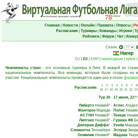
Главная
|
Новости
|
Онлайн
|
Правила
|
Опросы
|
Ре
Расписание
|
Турниры
|
Команды
|
Игроки
|
Т
Рейтинги
|
Форум
|
Чат
|
Конку
Сезон:
Нигер
D1
|
D2
|
КЛК
|
переходные
|
кубок 
6
Чемпионаты стран
- это основные турниры в Лиге. В каждой из стран
национальные чемпионаты. Все команды, которые были созданы на м
участие. Национальные чемпионаты проводятся один раз в сезон.
[
развер
1
2
3
4
5
6
7
8
Расписание:
16
17
18
19
20
21
22
23
Тур 30
-
17 июня, 22
00
Либертэ
Ниамей
*
-
Аглес
Агадез
Жангорзо
Маради
-
Полис
Ниаме
АС ГНН
Ниамей
*
-
Тенере
Ниам
Липтако
Ниамей
*
-
Гурама ФК
Би
Дилерам Диффа
*
-
Уэнби
Марад
Сониантча
Тиллабери
-
Эспуар
Зинд
Олимпик
Ниамей
*
-
Мадава
Таху