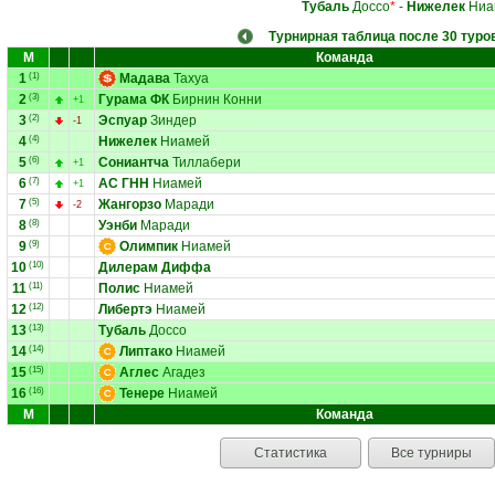
Тубаль
Доссо
*
-
Нижелек
Ниа
Турнирная таблица после 30 туро
М
Команда
1
(1)
Мадава
Тахуа
2
(3)
Гурама ФК
Бирнин Конни
+1
3
(2)
Эспуар
Зиндер
-1
4
(4)
Нижелек
Ниамей
5
(6)
Сониантча
Тиллабери
+1
6
(7)
АС ГНН
Ниамей
+1
7
(5)
Жангорзо
Маради
-2
8
(8)
Уэнби
Маради
9
(9)
Олимпик
Ниамей
10
(10)
Дилерам Диффа
11
(11)
Полис
Ниамей
12
(12)
Либертэ
Ниамей
13
(13)
Тубаль
Доссо
14
(14)
Липтако
Ниамей
15
(15)
Аглес
Агадез
16
(16)
Тенере
Ниамей
М
Команда
Статистика
Все турниры