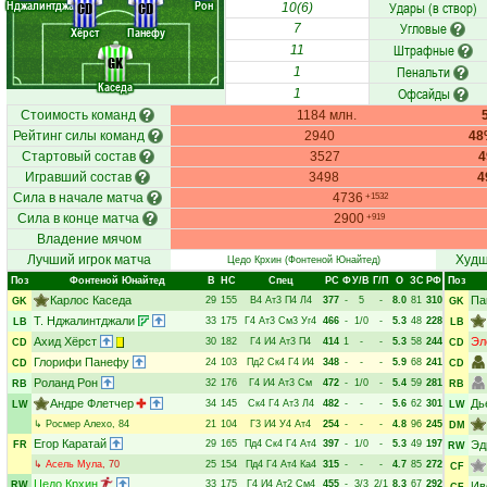
Нджалинтджа.
Рон
Удары (в створ)
CD
CD
10(6)
Угловые
7
Хёрст
Панефу
Штрафные
11
GK
Пенальти
1
Каседа
Офсайды
1
Стоимость команд
1184 млн.
Рейтинг силы команд
2940
48
Стартовый состав
3527
Игравший состав
3498
4
Сила в начале матча
4736
+1532
Сила в конце матча
2900
+919
Владение мячом
Лучший игрок матча
Худш
Цедо Крхин
(Фонтеной Юнайтед)
Поз
Фонтеной Юнайтед
В
НC
Спец
РC
Ф
У/В
Г/П
О
ЗС
РФ
Поз
Карлос Каседа
Па
29
155
В4
Ат3
П4
Л4
377
-
5
-
8.0
81
310
GK
GK
Т. Нджалинтджали
33
175
Г4
Ат3
См3
Уг4
466
-
1/0
-
5.3
48
228
LB
LB
Ахид Хёрст
Эл
30
182
Г4
И4
Ат3
П4
414
1
-
-
5.3
58
244
CD
CD
Глорифи Панефу
24
103
Пд2
Ск4
Г4
И4
348
-
-
-
5.9
68
241
CD
CD
Роланд Рон
32
176
Г4
И4
Ат3
См
472
-
1/0
-
5.4
59
281
RB
RB
Андре Флетчер
Дь
34
145
Ск4
Г4
Ат3
Л4
482
-
-
-
5.6
62
301
LW
LW
↳
Росмер Алехо
, 84
21
104
Г3
И4
У4
Ат4
254
-
-
-
4.8
96
245
DM
Егор Каратай
29
165
Пд4
Ск4
Г4
Ат4
397
-
1/0
-
5.3
49
197
Эд
FR
RW
↳
Асель Мула
, 70
25
154
Пд4
Г4
Ат4
Ка4
315
-
-
-
4.7
85
272
CF
Цедо Крхин
33
175
Г4
И4
Ат2
См4
455
-
3/3
2/1
8.3
67
292
RW
Ив