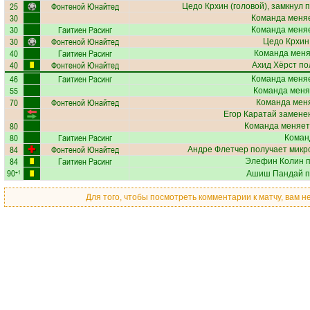
25
Фонтеной Юнайтед
Цедо Крхин
(головой), замкнул 
30
Команда меняе
30
Гаитиен Расинг
Команда меняе
30
Фонтеной Юнайтед
Цедо Крхин
40
Гаитиен Расинг
Команда меняе
40
Фонтеной Юнайтед
Ахид Хёрст
по
46
Гаитиен Расинг
Команда меняе
55
Команда меня
70
Фонтеной Юнайтед
Команда меня
Егор Каратай
заменен
80
Команда меняет
80
Гаитиен Расинг
Коман
84
Фонтеной Юнайтед
Андре Флетчер
получает
микр
84
Гаитиен Расинг
Элефин Колин
п
90
+1
Ашиш Пандай
п
Для того, чтобы посмотреть комментарии к матчу, вам 