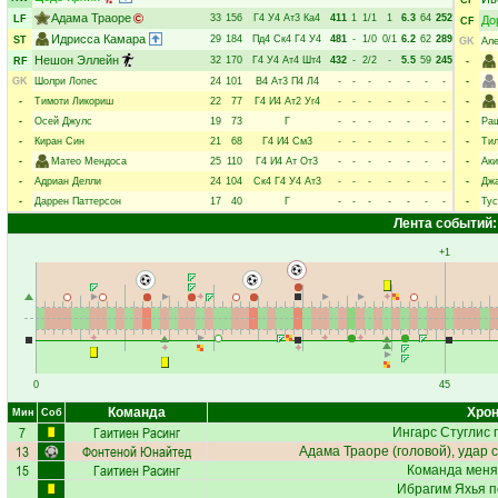
CF
Адама Траоре
33
156
Г4
У4
Ат3
Ка4
411
1
1/1
1
6.3
64
252
LF
До
CF
Идрисса Камара
29
184
Пд4
Ск4
Г4
У4
481
-
1/0
0/1
6.2
62
289
ST
GK
Але
Нешон Эллейн
32
170
Г4
У4
Ат4
Шт4
432
-
2/2
-
5.5
59
245
RF
-
GK
Шолри Лопес
24
101
В4
Ат3
П4
Л4
-
-
-
-
-
-
-
-
-
Тимоти Ликориш
22
77
Г4
И4
Ат2
Уг4
-
-
-
-
-
-
-
-
-
Осей Джулс
19
73
Г
-
-
-
-
-
-
-
-
Ра
-
Киран Син
21
68
Г4
И4
См3
-
-
-
-
-
-
-
-
Тил
-
Матео Мендоса
25
110
Г4
И4
Ат
От3
-
-
-
-
-
-
-
-
Аки
-
Адриан Делли
24
104
Ск4
Г4
У4
Ат3
-
-
-
-
-
-
-
-
Джа
-
Даррен Паттерсон
17
40
Г
-
-
-
-
-
-
-
-
Тус
Лента событий:
+1
0
45
Команда
Хрон
Мин
Соб
7
Гаитиен Расинг
Ингарс Стуглис
п
13
Фонтеной Юнайтед
Адама Траоре
(головой), удар 
15
Гаитиен Расинг
Команда меня
Ибрагим Яхья
п