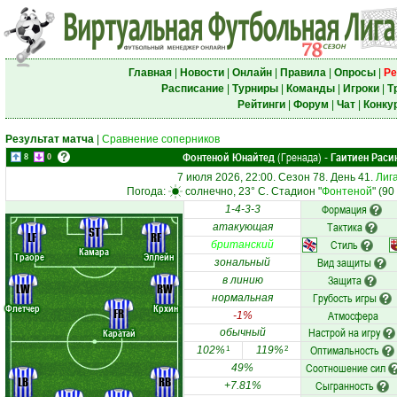
Главная
|
Новости
|
Онлайн
|
Правила
|
Опросы
|
Ре
Расписание
|
Турниры
|
Команды
|
Игроки
|
Т
Рейтинги
|
Форум
|
Чат
|
Конку
Результат матча
|
Сравнение соперников
Фонтеной Юнайтед
(Гренада)
Гаитиен Раси
-
8
0
7 июля 2026, 22:00. Сезон 78. День 41.
Лиг
Погода:
солнечно, 23° C. Стадион "
Фонтеной
" (9
Формация
1-4-3-3
Тактика
атакующая
ST
LF
RF
Стиль
британский
Камара
Траоре
Эллейн
Вид защиты
зональный
Защита
в линию
LW
RW
Грубость игры
нормальная
Флетчер
Крхин
FR
Атмосфера
-1%
Настрой на игру
Каратай
обычный
Оптимальность
102%
119%
1
2
Соотношение сил
49%
LB
RB
Сыгранность
+7.81%