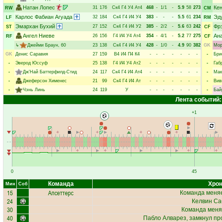
Натан Лопес
Ке
31
176
Ск4
Г4
У4
Ат4
468
-
1/1
-
5.9
58
273
RW
CM
Карлос Фабиан Агуада
Эд
32
184
Ск4
Г4
И4
У4
383
-
-
-
5.5
61
234
LF
RM
Эмархан Бухий
Фр
27
152
Ск4
Г4
И4
У2
385
-
2/2
-
5.6
63
242
ST
CF
Ангел Ниеве
Ан
26
156
Г4
И4
У4
Ат4
354
-
4/1
-
5.2
77
275
RF
CF
↳
Джейми Браун
, 60
23
138
Ск4
Г4
И4
У4
428
-
1/0
-
4.9
90
382
GK
Мор
GK
Денис Саравия
27
159
В4
И4
П4
К4
-
-
-
-
-
-
-
-
Бри
-
Эверод Юссуф
25
138
Г4
И4
У4
Ат2
-
-
-
-
-
-
-
-
Габ
-
Дж’Най Баттерфилд-Стид
24
117
Ск4
Г4
И4
Ат4
-
-
-
-
-
-
-
-
Мак
-
Джеферсон Хименес
21
99
Ск4
Г4
И4
Ат
-
-
-
-
-
-
-
-
Вив
-
Чэнь Линь
24
119
У
-
-
-
-
-
-
-
-
Бай
Лента событий:
+1
0
45
Команда
Хрон
Мин
Соб
15
Апсеттерс
Команда меняе
24
Келвин Са
30
Команда меня
40
Пабло Алварез
, замкнул пр