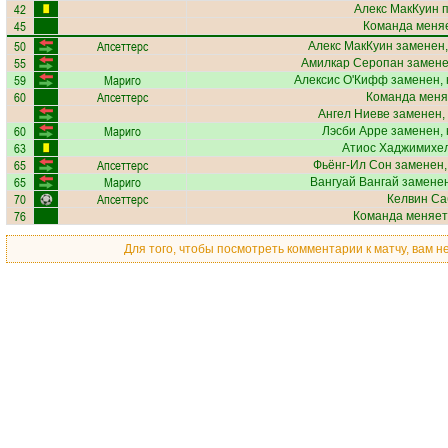
42
Алекс МакКуин
п
45
Команда меняе
50
Апсеттерс
Алекс МакКуин
заменен,
55
Амилкар Серопан
замене
59
Мариго
Алексис О'Кифф
заменен, 
60
Апсеттерс
Команда меня
Ангел Ниеве
заменен,
60
Мариго
Лэсби Арре
заменен, 
63
Атиос Хаджимихе
65
Апсеттерс
Фьёнг-Ил Сон
заменен,
65
Мариго
Вангуай Вангай
заменен
70
Апсеттерс
Келвин Са
76
Команда меняет
Для того, чтобы посмотреть комментарии к матчу, вам 