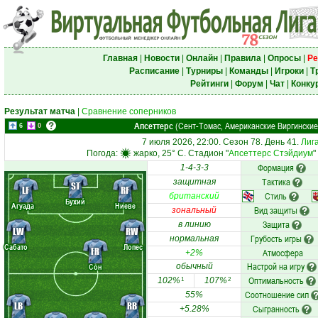
Главная
|
Новости
|
Онлайн
|
Правила
|
Опросы
|
Ре
Расписание
|
Турниры
|
Команды
|
Игроки
|
Т
Рейтинги
|
Форум
|
Чат
|
Конку
Результат матча
|
Сравнение соперников
Апсеттерс
(Сент-Томас, Американские Виргинские
6
0
7 июля 2026, 22:00. Сезон 78. День 41.
Лиг
Погода:
жарко, 25° C. Стадион "
Апсеттерс Стэйдиум
"
Формация
1-4-3-3
Тактика
защитная
ST
LF
RF
Стиль
британский
Бухий
Агуада
Ниеве
Вид защиты
зональный
Защита
в линию
LW
RW
Грубость игры
нормальная
Сабато
Лопес
FR
Атмосфера
+2%
Настрой на игру
Сон
обычный
Оптимальность
102%
107%
1
2
Соотношение сил
55%
LB
RB
Сыгранность
+5.28%