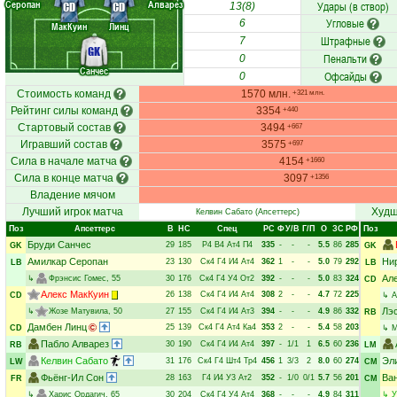
Серопан
Алварез
Удары (в створ)
CD
CD
13(8)
Угловые
6
МакКуин
Линц
Штрафные
7
GK
Пенальти
0
Санчес
Офсайды
0
Стоимость команд
1570 млн.
+321 млн.
Рейтинг силы команд
3354
+440
Стартовый состав
3494
+667
Игравший состав
3575
+697
Сила в начале матча
4154
+1660
Сила в конце матча
3097
+1356
Владение мячом
Лучший игрок матча
Худш
Келвин Сабато
(Апсеттерс)
Поз
Апсеттерс
В
НC
Спец
РC
Ф
У/В
Г/П
О
ЗС
РФ
Поз
Бруди Санчес
29
185
Р4
В4
Ат4
П4
335
-
-
-
5.5
86
285
GK
GK
Амилкар Серопан
Ни
23
130
Ск4
Г4
И4
Ат4
362
1
-
-
5.0
79
292
LB
LB
Ал
↳
Фрэнсис Гомес
, 55
30
176
Ск4
Г4
У4
От2
392
-
-
-
5.0
83
324
CD
Алекс МакКуин
26
138
Ск4
Г4
И4
Ат4
308
2
-
-
4.7
72
225
CD
↳
А
Лэ
↳
Жозе Матувила
, 50
27
155
Ск4
Г4
И4
Ат3
394
-
-
-
4.9
86
332
RB
Дамбен Линц
25
139
Ск4
Г4
Ат4
Ка4
353
2
-
-
5.4
58
203
CD
↳
М
Пабло Алварез
30
190
Ск4
Г4
И4
Ат4
397
-
1/1
1
6.5
60
236
RB
LM
Келвин Сабато
Эл
31
176
Ск4
Г4
Шт4
Тр4
456
1
3/3
2
8.0
60
274
LW
CM
Фьёнг-Ил Сон
Ван
28
163
Г4
И4
У3
Ат2
352
-
1/0
0/1
5.7
56
201
FR
CM
↳
Харис Ордагич
, 65
30
204
Ск4
Г4
У4
Ат4
368
-
-
-
4.9
84
311
↳
У