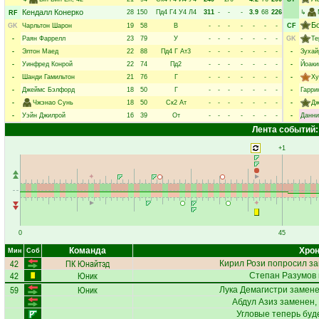
Кендалл Конерко
28
150
Пд4
Г4
У4
Л4
311
-
-
-
3.9
68
226
↳
RF
Б
GK
Чарльтон Шарон
19
58
В
-
-
-
-
-
-
-
CF
-
Раян Фаррелл
23
79
У
-
-
-
-
-
-
-
GK
Те
-
Элтон Маед
22
88
Пд4
Г
Ат3
-
-
-
-
-
-
-
-
Зухай
-
Уинфред Конрой
22
74
Пд2
-
-
-
-
-
-
-
-
Йоаки
-
Шанди Гамильтон
21
76
Г
-
-
-
-
-
-
-
-
Ху
-
Джеймс Бэлфорд
18
50
Г
-
-
-
-
-
-
-
-
Гарри
-
Чжэнао Сунь
18
50
Ск2
Ат
-
-
-
-
-
-
-
-
Дж
-
Уэйн Джилрой
16
39
От
-
-
-
-
-
-
-
-
Данни
Лента событий:
+1
0
45
Команда
Хрон
Мин
Соб
42
ПК Юнайтэд
Кирил Рози
попросил за
42
Юник
Степан Разумов
59
Юник
Лука Демагистри
замене
Абдул Азиз
заменен,
Угловые теперь буд