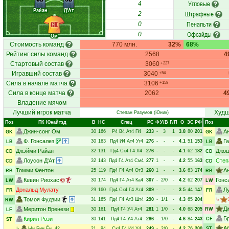
Угловые
4
Райан
Д'Ат
Штрафные
2
Пенальти
GK
0
Офсайды
0
Ом
Стоимость команд
770 млн.
32%
68%
Рейтинг силы команд
2568
4
Стартовый состав
3060
+227
Игравший состав
3040
+54
Сила в начале матча
3106
+158
Сила в конце матча
2062
4
Владение мячом
Лучший игрок матча
Худш
Степан Разумов
(Юник)
Поз
ПК Юнайтэд
В
НC
Спец
РC
Ф
У/В
Г/П
О
ЗС
РФ
Поз
Джин-сонг Ом
А
30
166
Р4
В4
Ат4
П4
233
-
3
1
3.8
80
201
GK
GK
Ф. Гонсалез
Г
30
163
Пд4
И4
Ат4
Уг4
276
-
-
-
4.1
51
153
LB
LB
Джэйми Райан
Джош
32
131
Пд4
Ск4
Г4
Л4
276
-
-
-
4.1
62
182
CD
CD
Лоусон Д'Ат
Степ
32
143
Пд4
Г4
Ат4
См4
277
1
-
-
4.2
55
163
CD
CD
Томми Фентон
А
25
119
Пд4
Г4
Ат4
От3
260
1
-
-
3.6
63
174
RB
RB
Кевин Риохас
Гонс
30
174
Пд4
Г4
Ат4
Ка4
307
-
2/0
-
4.2
62
207
LW
LW
Дональд Мулату
Л
29
160
Пд4
Ск4
Г4
Ат4
309
-
-
-
3.5
44
147
FR
FR
Томоя Фудзии
31
165
Пд4
Г4
Ат3
Шт4
290
-
1/1
-
4.3
65
204
↳
RW
Д
Меритон Вренези
30
161
Пд4
Г4
У4
Ат4
281
1
1/0
-
4.0
68
205
RW
LF
Б
Кирил Рози
30
141
Пд4
Г4
У4
Ат4
286
-
1/0
-
4.6
84
243
CF
ST
А
↳
Ын Бин Ён
, 42
21
94
Ск4
Г4
И4
У4
249
-
2/0
-
4.2
76
200
ST