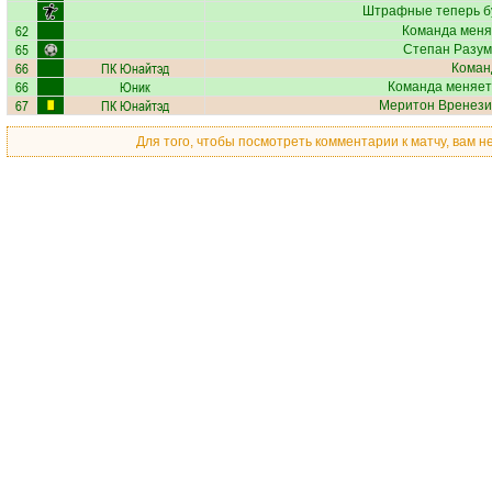
Штрафные теперь б
62
Команда меня
65
Степан Разум
66
ПК Юнайтэд
Коман
66
Юник
Команда меняет
67
ПК Юнайтэд
Меритон Вренези
Для того, чтобы посмотреть комментарии к матчу, вам 