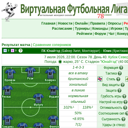
Главная
|
Новости
|
Онлайн
|
Правила
|
Опросы
|
Ре
Расписание
|
Турниры
|
Команды
|
Игроки
|
Т
Рейтинги
|
Форум
|
Чат
|
Конку
Результат матча
|
Сравнение соперников
ПК Юнайтэд
(Бэйкер Хилл, Монтсеррат)
Юник
(Кристианс
-
3
0
7 июля 2026, 22:00. Сезон 78. День 40.
Кубок Севе
Погода:
жарко, 25° C. Стадион "
Юнайтэд
" (40 0
Формация
1-4-3-3
ST
Тактика
LF
RF
все в атаку
Рози
Стиль
британский
Вренези
Конерко
Вид защиты
зональный
LW
RW
Защита
в линию
Грубость игры
нормальная
Риохас
Фудзии
FR
Настрой на игру
обычный
Мулату
Оптимальность
102%
118%
1
2
Соотношение сил
50%
Сыгранность
+8.95%
LB
RB
Удары (в створ)
7(1)
Гонсалез
Фентон
CD
CD