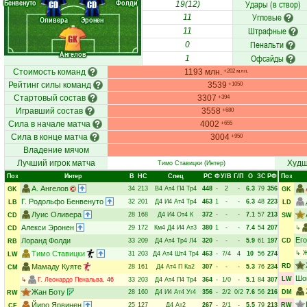
Бенвенуто
Фолди
Удары (в створ)
CD
CD
19(12)
Угловые
11
Оливера
Эронен
Штрафные
11
GK
Пенальти
0
Ангелов
Офсайды
1
Стоимость команд
1193 млн.
+202 млн.
Рейтинг силы команд
3539
+1050
Стартовый состав
3307
+394
Игравший состав
3558
+680
Сила в начале матча
4002
+655
Сила в конце матча
3004
+950
Владение мячом
Лучший игрок матча
Худш
Тимо Ставицки
(Интер)
Поз
Интер
В
НC
Спец
РC
Ф
У/В
Г/П
О
ЗС
РФ
Поз
А. Ангелов
34
213
В4
Ат4
П4
Тр4
448
-
2
-
6.3
79
356
GK
GK
Г. Родольфо Бенвенуто
32
201
Д4
И4
Ат4
Тр4
463
1
-
-
6.3
48
223
LB
LD
Луис Оливера
28
168
Д4
И4
От4
К
372
-
-
-
7.1
57
213
CD
SW
Алекси Эронен
29
172
Км4
Д4
И4
Ат3
380
1
-
-
7.4
54
207
↳
CD
Его
Лоранд Фолди
33
209
Д4
Ат4
Тр4
Л4
320
-
-
-
5.9
61
197
CD
RB
Тимо Ставицки
↳
Ж
31
203
Д4
Ат4
Шт4
Тр4
463
-
7/4
4
10
56
274
LW
Мамаду Куяте
RD
28
161
Д4
Ат4
П
Ка2
307
-
-
-
5.3
76
234
CM
Шо
LW
↳
Г. Леонардо Пенальва
, 46
33
203
Д4
Ат4
П4
Тр4
364
-
1/0
-
5.1
84
307
Жан Боту
28
160
Д4
И4
Ат4
Уг4
356
-
2/2
0/2
7.6
56
216
DM
RW
Йиро Ярвинен
25
127
Д4
Ат2
267
-
2/1
-
5.5
79
213
RW
CF