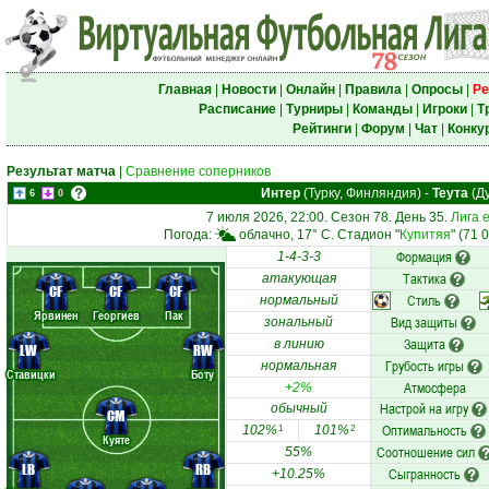
Главная
|
Новости
|
Онлайн
|
Правила
|
Опросы
|
Ре
Расписание
|
Турниры
|
Команды
|
Игроки
|
Т
Рейтинги
|
Форум
|
Чат
|
Конку
Результат матча
|
Сравнение соперников
Интер
(Турку, Финляндия)
-
Теута
(Д
6
0
7 июля 2026, 22:00. Сезон 78. День 35.
Лига 
Погода:
облачно, 17° C. Стадион "
Купитяя
" (71 
Формация
1-4-3-3
Тактика
атакующая
CF
CF
CF
Стиль
нормальный
Ярвинен
Георгиев
Пак
Вид защиты
зональный
Защита
в линию
LW
RW
Грубость игры
нормальная
Ставицки
Боту
Атмосфера
+2%
Настрой на игру
обычный
CM
Оптимальность
102%
101%
1
2
Куяте
Соотношение сил
55%
LB
RB
Сыгранность
+10.25%