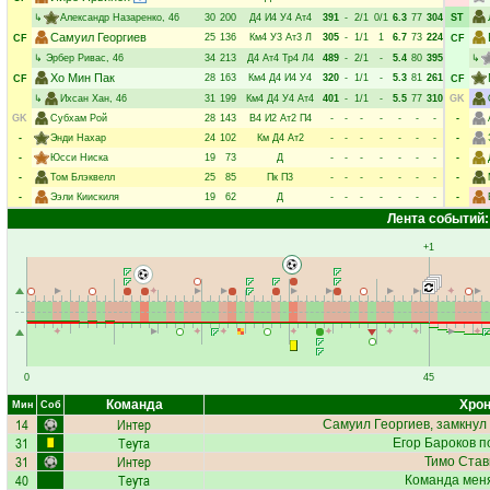
↳
Александр Назаренко
, 46
30
200
Д4
И4
У4
Ат4
391
-
2/1
0/1
6.3
77
304
ST
Самуил Георгиев
25
136
Км4
У3
Ат3
Л
305
-
1/1
1
6.7
73
224
CF
CF
↳
Эрбер Ривас
, 46
34
213
Д4
Ат4
Тр4
Л4
489
-
2/1
-
5.4
80
395
↳
Хо Мин Пак
28
163
Км4
Д4
И4
У4
320
-
1/1
-
5.3
81
261
CF
CF
↳
Ихсан Хан
, 46
31
199
Км4
Д4
У4
Ат4
401
-
1/1
-
5.5
77
310
GK
GK
Субхам Рой
28
143
В4
И2
Ат2
П4
-
-
-
-
-
-
-
-
-
Энди Нахар
24
102
Км
Д4
Ат2
-
-
-
-
-
-
-
-
-
Юсси Ниска
19
73
Д
-
-
-
-
-
-
-
-
-
Том Блэквелл
25
85
Пк
П3
-
-
-
-
-
-
-
-
-
Ээли Киискиля
19
62
Д
-
-
-
-
-
-
-
-
Лента событий:
+1
0
45
Команда
Хрон
Мин
Соб
14
Интер
Самуил Георгиев
, замкнул
31
Теута
Егор Бароков
по
31
Интер
Тимо Став
40
Теута
Команда меня