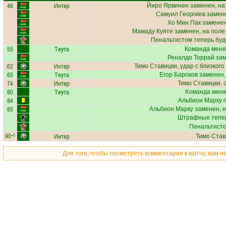
46
Интер
Йиро Ярвинен
заменен, на
Самуил Георгиев
замене
Хо Мин Пак
заменен
Мамаду Куяте
заменен, на поле
Пенальтистом теперь бу
55
Теута
Команда меня
Реналдо Торрай
зам
62
Интер
Тимо Ставицки
, удар с близког
65
Теута
Егор Бароков
заменен,
74
Интер
Тимо Ставицки
, 
80
Теута
Команда меняе
84
Альбион Марку
п
85
Альбион Марку
заменен, 
Штрафные тепер
Пенальтисто
90
Интер
+3
Тимо Став
Для того, чтобы посмотреть комментарии к матчу, вам 