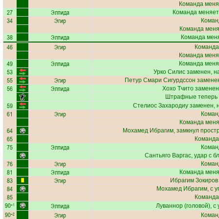
Команда меня
27
Элпида
Команда меняет
34
Эгир
Коман
Команда меняе
38
Элпида
Команда меня
46
Эгир
Команда
Команда меня
49
Элпида
Команда меня
53
Урко Силис
заменен, н
55
Эгир
Петур Смари Сигурдссон
заменен
56
Элпида
Хохо Тчито
заменен
Штрафные теперь 
59
Стелиос Захародиу
заменен, 
61
Эгир
Коман
Команда меняе
64
Мохамед Ибрагим
, замкнул прост
65
Команда
75
Элпида
Коман
Сантьяго Варгас
, удар с 
76
Эгир
Коман
81
Элпида
Команда меняе
83
Эгир
Ибрагим Зокиров
84
Мохамед Ибрагим
, с 
85
Команда
90
Элпида
+1
Луваннор
(головой), с 
90
Эгир
+2
Коман