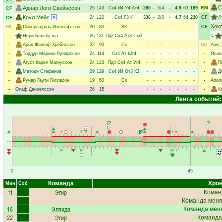
С
Аднар Логи Свейнссон
25
149
Ск4
И4
У4
Ат4
280
-
5/4
-
4.9
63
189
RM
CF
Л
Коул Мейс
24
122
Ск4
Г3
И
336
-
2/0
-
4.7
64
230
CF
CF
Хох
GK
Сигюрпаудль Ингольфссон
20
80
В3
-
-
-
-
-
-
-
CF
-
Нери Бальбуэна
26
131
Пд2
Ск4
Ат3
См3
-
-
-
-
-
-
-
↳
-
Арон Фаннар Хрейнссон
22
90
Ск
-
-
-
-
-
-
-
GK
Агис
-
Тордур Марино Рунарссон
24
114
Ск4
Ат
Шт4
-
-
-
-
-
-
-
-
Ясон
-
Агуст Карел Магнуссон
24
123
Пд4
Ск4
Ат
Уг4
-
-
-
-
-
-
-
-
П
-
Методи Стефанов
29
129
Ск4
И4
От3
К3
-
-
-
-
-
-
-
-
Д
-
Рунар Гаути Гисласон
19
60
Ск
-
-
-
-
-
-
-
-
Апол
-
Олаф Даниелссон
26
15
-
-
-
-
-
-
-
-
К
Лента событий:
0
45
Команда
Хрон
Мин
Соб
11
Эгир
Коман
Команда меняе
16
Элпида
Команда меня
22
Эгир
Команда