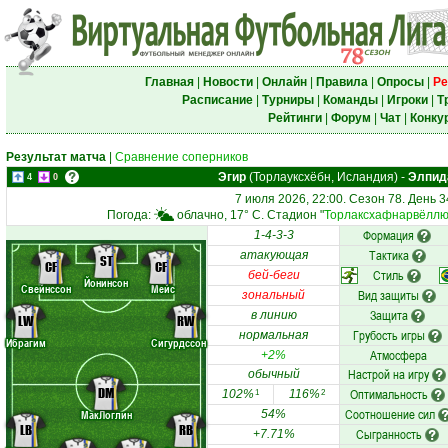
Главная
|
Новости
|
Онлайн
|
Правила
|
Опросы
|
Ре
Расписание
|
Турниры
|
Команды
|
Игроки
|
Т
Рейтинги
|
Форум
|
Чат
|
Конку
Результат матча
|
Сравнение соперников
Эгир
(Торлауксхёбн, Исландия)
-
Элпид
4
0
7 июля 2026, 22:00. Сезон 78. День 3
Погода:
облачно, 17° C. Стадион "
Торлаксхафнарвёлл
Формация
1-4-3-3
Тактика
атакующая
ST
CF
CF
Стиль
бей-беги
Йонинсон
Свейнссон
Мейс
Вид защиты
зональный
Защита
в линию
LW
RW
Грубость игры
нормальная
Ибрагим
Сигурдссон
Атмосфера
+2%
Настрой на игру
обычный
DM
Оптимальность
102%
116%
1
2
Соотношение сил
МакЛоглин
54%
LB
RB
Сыгранность
+7.71%