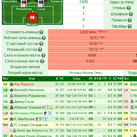
Николенко
Зокиров
Удары (в створ)
CD
CD
14(8)
Угловые
9
Романелли
Соуза
Штрафные
1
GK
Пенальти
0
Йиранго
Офсайды
1
Стоимость команд
1203 млн.
+80 млн.
Рейтинг силы команд
3071
+569
Стартовый состав
3530
+571
Игравший состав
3572
+574
Сила в начале матча
4698
Сила в конце матча
3165
4
Владение мячом
Лучший игрок матча
Худш
Мохамед Ибрагим
(Эгир)
Поз
Эгир
В
НC
Спец
РC
Ф
У/В
Г/П
О
ЗС
РФ
Поз
Али Йиранго
Ага
28
167
Р4
В4
Ат4
П4
440
-
4
2
3.4
79
370
GK
GK
Виталий Николенко
Урк
30
187
Ск4
И4
Ат4
К4
458
1
1/0
-
3.5
49
243
LB
LD
Филиппо Романелли
29
180
Пд4
Ск4
От4
Л4
521
1
-
-
3.7
54
299
↳
Пе
CD
Э
Давид Соуза
27
160
Пд4
Ск4
И4
Ат4
467
1
-
-
4.1
54
270
CD
CD
М
Ибрагим Зокиров
26
143
Ск4
Ат4
См2
Ка4
390
1
-
-
4.2
56
233
CD
RB
Эст
Мохамед Ибрагим
30
189
Пд4
Ск4
Ат4
Л4
449
-
4/3
2
7.4
61
290
RB
LW
Эуа
К. МакЛоглин
30
183
Ск4
П4
Уг4
498
-
-
0/1
5.3
58
308
LM
DM
Рой
П. Смари Сигурдссон
34
101
Пд4
Ск4
Ат4
См4
311
-
2/1
-
5.1
77
242
DM
RW
Сте
↳
Фанни Эдн Фьёлниссон
, 55
27
152
Пд4
Ск4
И4
Ат4
389
-
-
-
4.8
82
334
FR
Бьярки Рунар Йонинсон
30
199
Пд4
Ск4
У4
Ат4
549
-
-
0/1
5.1
69
400
↳
ST