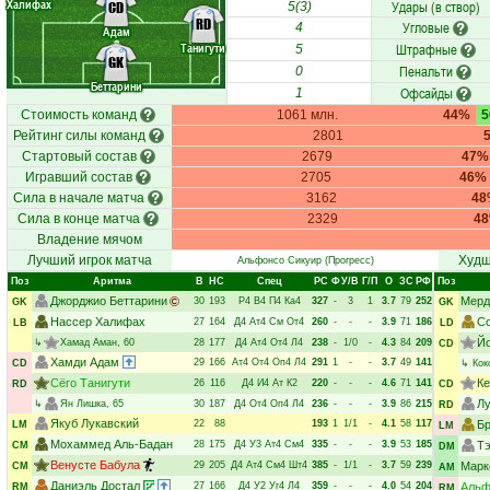
Халифах
Удары (в створ)
CD
5(3)
RD
Угловые
4
Адам
Танигути
Штрафные
5
GK
Пенальти
0
Беттарини
Офсайды
1
Стоимость команд
1061 млн.
44%
Рейтинг силы команд
2801
Стартовый состав
2679
47%
Игравший состав
2705
46%
Сила в начале матча
3162
48
Сила в конце матча
2329
4
Владение мячом
Лучший игрок матча
Худш
Альфонсо Сикуир
(Прогресс)
Поз
Аритма
В
НC
Спец
РC
Ф
У/В
Г/П
О
ЗС
РФ
Поз
Джорджио Беттарини
Мерд
30
193
Р4
В4
П4
Ка4
327
-
3
1
3.7
79
252
GK
GK
Нассер Халифах
С
27
164
Д4
Ат4
См
От4
260
-
-
-
3.9
71
186
LB
LD
Й
↳
Хамад Аман
, 60
28
177
Д4
Ат4
От4
Л4
238
-
1/0
-
4.3
84
209
CD
Хамди Адам
29
166
Ат4
От4
Оп4
Л4
291
1
-
-
3.7
49
141
CD
↳
Кок
Сёго Танигути
Ке
26
116
Д4
И4
Ат
К2
220
-
-
-
4.6
71
141
RD
CD
Лу
↳
Ян Лишка
, 65
30
187
Д4
От4
Оп4
Л4
236
-
-
-
3.9
86
215
RD
Якуб Лукавский
22
88
193
1
1/1
-
4.1
58
117
Б
LM
LM
Мохаммед Аль-Бадан
28
175
Д4
У3
Ат4
См4
335
-
-
-
3.9
53
185
Тэ
CM
DM
Венусте Бабула
29
205
Д4
Ат4
См4
Шт4
385
-
1/1
-
3.7
59
239
Марк
CM
AM
Даниэль Достал
27
166
Д4
У2
Уг4
Л4
359
-
-
-
4.0
54
204
Альф
RM
RM