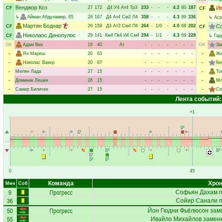
Венджор Коз
27
172
Д4
У4
Ат4
Тр3
233
-
-
-
4.2
80
187
И
CF
CF
↳
Айман Абдуламир
, 65
28
167
Д4
Ат4
См2
Л4
358
-
-
-
4.3
89
336
↳
Аср
Мартин Боднар
26
159
Д3
Ат3
См4
П4
264
-
1/0
-
4.0
68
202
С
CF
CF
Николаос Динопулос
29
141
Км4
Пк4
И4
См4
294
-
1/1
-
4.3
69
228
CF
↳
Гар
GK
Адам Вих
16
40
Ат
-
-
-
-
-
-
-
GK
За
-
Ян Мареш
20
63
-
-
-
-
-
-
-
-
Жи
-
Николас Вакер
20
67
-
-
-
-
-
-
-
-
Ке
-
Милян Лада
27
15
-
-
-
-
-
-
-
-
То
-
Доминик Лешек
26
15
-
-
-
-
-
-
-
-
Мл
-
Самир Биличек
27
15
-
-
-
-
-
-
-
-
Се
Лента событий:
+1
0
45
Команда
Хрон
Мин
Соб
9
Прогресс
Софьян Дахам
п
36
Сойир Санали
п
50
Прогресс
Йон Гюдни Фьёлюсон
заме
55
Ивайло Михайлов
замене