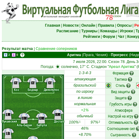
Главная
|
Новости
|
Онлайн
|
Правила
|
Опросы
|
Ре
Расписание
|
Турниры
|
Команды
|
Игроки
|
Т
Рейтинги
|
Форум
|
Чат
|
Конку
Результат матча
|
Сравнение соперников
Аритма
(Прага, Чехия)
-
Прогресс
(Ниде
2
0
7 июля 2026, 22:00. Сезон 78. День 3
Погода:
солнечно, 17° C. Стадион "
Ареал Аритма
" 
Формация
1-3-4-3
Тактика
атакующая
CF
CF
CF
Стиль
бразильский
Коз
Боднар
Динопулос
Вид защиты
по игроку
Защита
в линию
Грубость игры
нормальная
Атмосфера
+1%
LM
RM
Настрой на игру
обычный
CM
CM
Лукавский
Достал
Оптимальность
100%
97%
1
2
Аль-Бадан
Бабула
Соотношение сил
46%
LB
Сыгранность
+8.70%