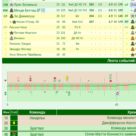
Луис Боланьос
Олл
23
111
Км4
Д3
И2
У4
283
-
1/0
-
4.5
62
176
CM
LF
Мехди Бетташ
24
125
Км4
Д2
У4
Уг4
316
-
1/1
-
4.6
61
193
↳
RW
Зе Домингуш
28
117
Шт
204
-
1/1
-
4.9
71
145
ST
CF
↳
Натан Н'Гуму
, 60
19
69
Км4
Ат3
207
-
-
-
4.7
86
179
RF
GK
Люсьен Нюш
25
83
Р2
К
-
-
-
-
-
-
-
GK
-
Петтери Форселл
23
101
Д4
Ат
-
-
-
-
-
-
-
-
-
Витиньо
24
100
Д4
И3
Ат
-
-
-
-
-
-
-
-
-
Леонель Оандза
21
72
Км
-
-
-
-
-
-
-
-
-
Эвандро Метлер
16
39
Ат
-
-
-
-
-
-
-
-
-
Хосе Михеле Пфайфнер
18
43
-
-
-
-
-
-
-
-
Лента событий:
0
45
Команда
Хрон
Мин
Соб
10
Нендельн
Команда меняет
25
Джефферсон Кент
26
Браттвог
Команда меня
46
Браттвог
Олли-Матти Коннисто
замене