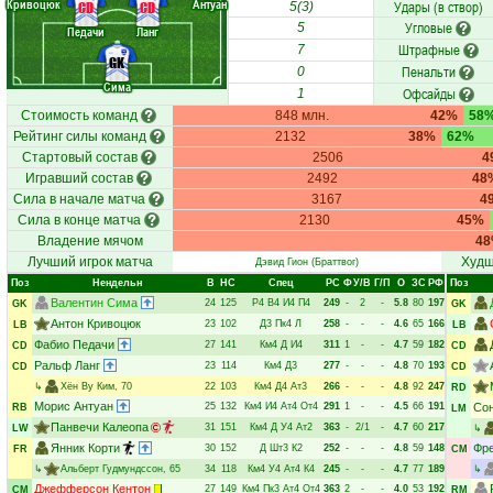
Кривоцюк
Антуан
Удары (в створ)
CD
CD
5(3)
Угловые
5
Педачи
Ланг
Штрафные
7
GK
Пенальти
0
Сима
Офсайды
1
Стоимость команд
848 млн.
42%
58
Рейтинг силы команд
2132
38%
62%
Стартовый состав
2506
4
Игравший состав
2492
48
Сила в начале матча
3167
4
Сила в конце матча
2130
45%
Владение мячом
4
Лучший игрок матча
Худш
Дэвид Гион
(Браттвог)
Поз
Нендельн
В
НC
Спец
РC
Ф
У/В
Г/П
О
ЗС
РФ
Поз
Валентин Сима
24
125
Р4
В4
И4
П4
249
-
2
-
5.8
80
197
GK
GK
Антон Кривоцюк
23
102
Д3
Пк4
Л
258
-
-
-
4.6
65
166
LB
LB
Фабио Педачи
27
141
Км4
Д
И4
311
1
-
-
4.7
59
182
CD
CD
Ральф Ланг
23
114
Км4
Д3
277
-
-
-
4.8
70
193
CD
CD
↳
Хён Ву Ким
, 70
22
103
Км4
Д4
Ат3
266
-
-
-
4.8
92
247
RD
Морис Антуан
25
132
Км4
И4
Ат4
От4
291
1
-
-
4.5
66
191
Сон
RB
LM
Панвечи Калеопа
31
151
Км4
Д
У4
Ат2
363
-
2/1
-
4.7
60
217
LW
↳
Янник Корти
Фре
30
152
Д
Шт3
К2
252
-
-
-
4.8
59
148
FR
CM
↳
Альберт Гудмундссон
, 65
34
118
Км4
У4
Ат4
К4
245
-
-
-
4.7
77
189
↳
Джефферсон Кентон
27
149
Км4
Пк3
Ат4
От4
363
2
-
-
4.0
53
192
CM
RM