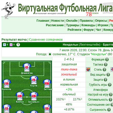
Главная
|
Новости
|
Онлайн
|
Правила
|
Опросы
|
Ре
Расписание
|
Турниры
|
Команды
|
Игроки
|
Т
Рейтинги
|
Форум
|
Чат
|
Конку
Результат матча
|
Сравнение соперников
Нендельн
(Лихтенштейн)
-
Братт
6
0
7 июля 2026, 22:00. Сезон 78. День 3
Погода:
солнечно, 17° C. Стадион "
Нендельн
" (8
Формация
1-4-5-1
Тактика
защитная
CF
Стиль
тики-така
Домингуш
Вид защиты
зональный
Защита
FR
в линию
LW
RW
Грубость игры
нормальная
Корти
Калеопа
Бетташ
Атмосфера
+3%
Настрой на игру
обычный
CM
CM
Оптимальность
102%
117%
1
2
Кентон
Боланьос
Соотношение сил
48%
LB
RB
Сыгранность
+6.87%