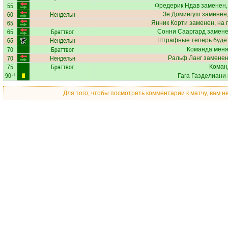
55
Фредерик Ндав
заменен,
60
Нендельн
Зе Домингуш
заменен,
65
Янник Корти
заменен, на 
65
Браттвог
Сонни Сааргард
замене
65
Нендельн
Штрафные теперь буде
70
Браттвог
Команда меняе
70
Нендельн
Ральф Ланг
заменен
75
Браттвог
Коман
90
+1
Гага Газделиани
Для того, чтобы посмотреть комментарии к матчу, вам 