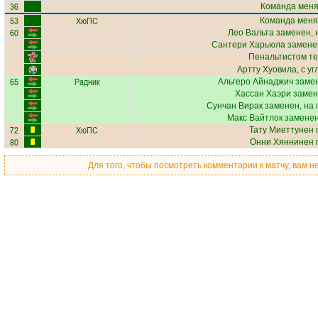
36
Команда меняе
53
ХюПС
Команда меня
60
Лео Вальта
заменен, 
Сантери Харьюла
заменен
Пенальтистом те
Артту Хуовила
, с у
65
Радник
Альгеро Айнаджич
замен
Хассан Хаэри
замен
Сунчан Вирак
заменен, на 
Макс Вайтлок
заменен
72
ХюПС
Тату Миеттунен
80
Онни Хяннинен
п
Для того, чтобы посмотреть комментарии к матчу, вам 