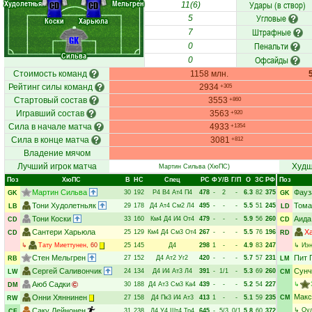
Худолетньяк
Мельгрен
Удары (в створ)
CD
CD
11(6)
Угловые
5
Коски
Харьюла
Штрафные
7
GK
Пенальти
0
Сильва
Офсайды
0
Стоимость команд
1158 млн.
Рейтинг силы команд
2934
+305
Стартовый состав
3553
+860
Игравший состав
3563
+920
Сила в начале матча
4933
+1354
Сила в конце матча
3081
+812
Владение мячом
Лучший игрок матча
Худш
Мартин Сильва
(ХюПС)
Поз
ХюПС
В
НC
Спец
РC
Ф
У/В
Г/П
О
ЗС
РФ
Поз
Мартин Сильва
Фауз
30
192
Р4
В4
Ат4
П4
478
-
2
-
6.3
82
375
GK
GK
Тони Худолетньяк
Тома
29
178
Д4
Ат4
См2
Л4
495
-
-
-
5.5
51
245
LB
LD
Тони Коски
Аида
33
160
Км4
Д4
И4
От4
479
-
-
-
5.9
56
260
CD
CD
Сантери Харьюла
Х
25
129
Км4
Д4
См3
От4
267
-
-
-
5.5
76
196
CD
RD
↳
Тату Миеттунен
, 60
25
145
Д4
298
1
-
-
4.9
83
247
↳
Иэн
Стен Мельгрен
Пит 
27
152
Д4
Ат2
Уг2
420
-
-
-
5.7
57
231
RB
LM
Сергей Саливончик
Сунч
24
134
Д4
И4
Ат3
Л4
391
-
1/1
-
5.3
69
260
LW
CM
Аюб Садки
30
188
Д4
Ат3
См3
Ка4
439
-
-
-
5.2
54
227
↳
DM
Макс
Онни Хяннинен
27
158
Д4
Пк3
И4
Ат3
413
1
-
-
5.1
59
235
CM
RW
Саку Лейнонен
↳
Оу
31
238
Д4
У4
Шт4
Тр4
645
-
5/3
0/1
5.8
60
372
CF