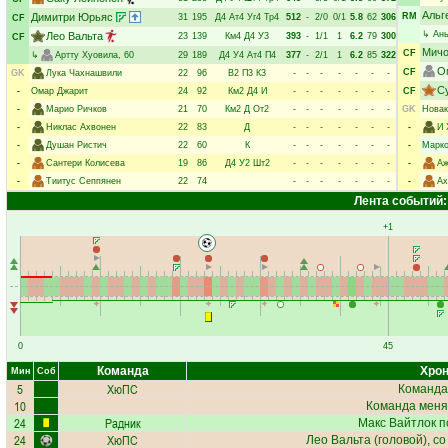
Альг
Димитри Юрьяс
RM
31
195
Д4
Ат4
Уг4
Тр4
512
-
2/0
0/1
5.8
62
306
CF
↳
Ань
Лео Вальта
23
139
Км4
Д4
У3
393
-
1/1
1
6.2
79
300
CF
Мичо
CF
↳
Артту Хуовила
, 60
29
189
Д4
У4
Ат4
П4
377
-
2/1
1
6.2
85
322
О
CF
GK
Лука Чахнашвили
22
96
В2
П3
К3
-
-
-
-
-
-
-
С
-
Омар Джарит
24
92
Км2
Д4
И
-
-
-
-
-
-
-
CF
-
Марио Ричков
21
70
Км2
Д
От2
-
-
-
-
-
-
-
GK
Новак
-
Никлас Ахвонен
22
83
Д
-
-
-
-
-
-
-
-
И 
-
Душан Ристич
22
60
К
-
-
-
-
-
-
-
-
Марко
-
Сантери Колисева
19
86
Д4
У2
Шт2
-
-
-
-
-
-
-
-
Аж
-
Тиитус Сеппянен
22
74
-
-
-
-
-
-
-
-
Ах
Лента событий:
+1
0
45
Команда
Хрон
Мин
Соб
5
ХюПС
Команда
10
Команда меня
24
Радник
Макс Вайтлок
п
24
ХюПС
Лео Вальта
(головой), с