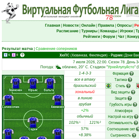
Главная
|
Новости
|
Онлайн
|
Правила
|
Опросы
|
Ре
Расписание
|
Турниры
|
Команды
|
Игроки
|
Т
Рейтинги
|
Форум
|
Чат
|
Конку
Результат матча
|
Сравнение соперников
ХюПС
(Хювинкаа, Финляндия)
Радник
(Дони Вак
-
6
0
7 июля 2026, 22:00. Сезон 78. День 3
Погода:
облачно, 20° C. Стадион "
Урхейлупуйсто
" 
Формация
1-4-3-3
Тактика
все в атаку
CF
CF
CF
Стиль
бразильский
Лейнонен
Юрьяс
Вальта
Вид защиты
зональный
Защита
в линию
LW
RW
Грубость игры
грубая
Саливончик
Хяннинен
Атмосфера
+2%
Настрой на игру
обычный
DM
Оптимальность
102%
121%
1
2
Соотношение сил
Садки
57%
LB
RB
Сыгранность
+8.38%