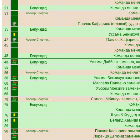
Команда меня
21
Белуиздад
Команда меняет
31
Коман
Авенир Спортив…
Команда меняе
Павлос Кафариос
(головой), удар 
35
Белуиздад
Команда меня
Уссама Бенкихул
42
Павлос Кафариос
Авенир Спортив…
45
Команда
Команда меня
45
Белуиздад
Команда меняе
48
Белуиздад
Уссама Дайбеш
заменен, н
55
Команда меня
56
Команда меняет
Авенир Спортив…
56
Белуиздад
Уссама Бенкихул
заменен
60
Марсело Паппано
замене
64
Хуссем Мрезиге
заменен
65
Команда меняет
70
Самсон Мбингуи
заменен, 
Авенир Спортив…
75
Белуиздад
Коман
Команда меня
76
Шуаиб Кеддад
п
84
Белаид Хамиди
п
89
Команда
90
Павлос Кафариос
замене
Авенир Спортив…
Лоренцо Депюид
заменен