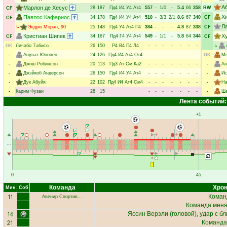
А
Марлон де Хесус
28
187
Пд4
И4
У4
Ат4
557
-
1/0
-
5.4
66
358
RW
CF
Х
Павлос Кафариос
34
178
Пд4
И4
У4
Ат4
510
-
3/3
2/1
8.6
67
340
CF
CF
Л
↳
Эндрю Моран
, 90
25
148
Пд4
У4
Ат4
П4
384
-
-
-
4.8
87
338
CF
Кристиан Шипек
Х
34
167
Пд4
Г4
У4
Ат4
549
-
1/1
-
5.8
64
344
CF
CF
GK
Личабо Табисо
26
150
Р4
В4
П4
Л4
-
-
-
-
-
-
-
↳
-
Ануват Юнгюен
24
126
Пд4
И4
Ат4
От4
-
-
-
-
-
-
-
GK
Мо
-
Джош Робинсон
20
113
Пд3
Ат
См
Ка2
-
-
-
-
-
-
-
-
Ан
-
Джэйкоб Андерсон
26
150
Пд4
И4
У4
Ат4
-
-
-
-
-
-
-
-
Ис
-
Дук Абуйя
22
102
Пд4
И4
Ат4
См4
-
-
-
-
-
-
-
-
На
-
Карим Фузаи
28
15
-
-
-
-
-
-
-
-
Ша
Лента событий:
+1
0
45
Команда
Хрон
Мин
Соб
11
Коман
Авенир Спортив…
Команда меняе
14
Яссин Верзли
(головой), удар с б
21
Команда