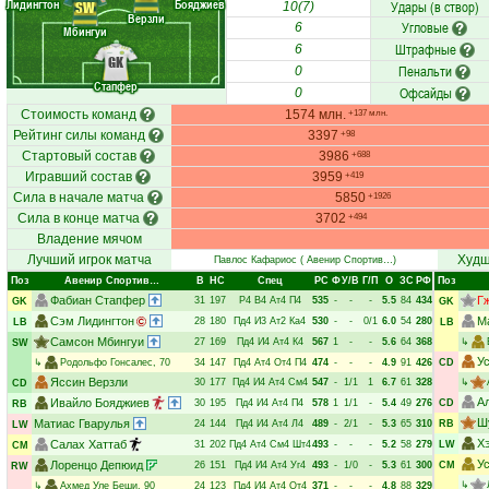
Лидингтон
Бояджиев
Удары (в створ)
SW
10(7)
Верзли
Угловые
6
Мбингуи
Штрафные
6
GK
Пенальти
0
Стапфер
Офсайды
0
Стоимость команд
1574 млн.
+137 млн.
Рейтинг силы команд
3397
+98
Стартовый состав
3986
+688
Игравший состав
3959
+419
Сила в начале матча
5850
+1926
Сила в конце матча
3702
+494
Владение мячом
Лучший игрок матча
Худш
Павлос Кафариос
( Авенир Спортив…)
Поз
Авенир Спортив…
В
НC
Спец
РC
Ф
У/В
Г/П
О
ЗС
РФ
Поз
Фабиан Стапфер
Г
31
197
Р4
В4
Ат4
П4
535
-
-
-
5.5
84
434
GK
GK
Сэм Лидингтон
М
28
180
Пд4
И3
Ат2
Ка4
530
-
-
0/1
6.0
54
280
LB
LB
Самсон Мбингуи
27
169
Пд4
И4
Ат4
К4
567
1
-
-
5.6
64
368
↳
SW
У
↳
Родольфо Гонсалес
, 70
34
147
Пд4
Ат4
От4
П4
474
-
-
-
4.9
91
426
CD
Яссин Верзли
30
177
Пд4
И4
Ат4
См4
547
-
1/1
1
6.7
61
328
↳
CD
А
Ивайло Бояджиев
30
195
Пд4
И4
Ат4
П4
578
1
1/1
-
5.4
49
276
CD
RB
Ш
Матиас Гварулья
24
144
Пд4
И4
Ат4
Л4
489
-
2/1
-
5.3
65
310
RB
LW
Х
Салах Хаттаб
31
202
Пд4
Ат4
См4
Шт4
493
-
-
-
5.2
58
279
LW
CM
У
Лоренцо Депюид
26
151
Пд4
И4
Ат4
Уг4
493
-
1/0
-
5.3
61
300
CM
RW
↳
↳
Ахмед Уле Беши
, 90
24
123
Пд4
И4
Ат4
От4
371
-
-
-
4.8
88
329