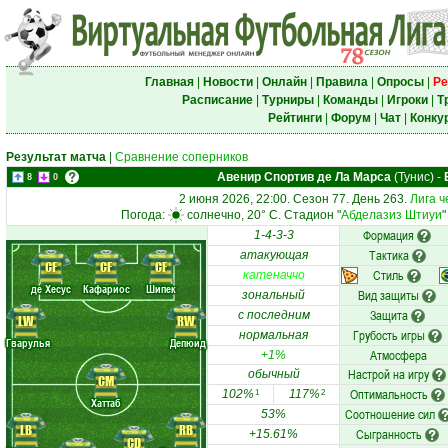
Главная
|
Новости
|
Онлайн
|
Правила
|
Опросы
|
Ре
Расписание
|
Турниры
|
Команды
|
Игроки
|
Т
Рейтинги
|
Форум
|
Чат
|
Конку
Результат матча
|
Сравнение соперников
Авенир Спортив де Ла Марса
(Тунис)
-
8
0
2 июня 2026, 22:00. Сезон 77. День 263.
Лига ч
Погода:
солнечно, 20° C. Стадион "
Абделазиз Штиуи
"
Формация
1-4-3-3
Тактика
атакующая
CF
CF
CF
Стиль
катеначчо
де Хесус
Кафариос
Шипек
Вид защиты
зональный
Защита
с последним
LW
RW
Грубость игры
нормальная
Гварулья
Депюид
Атмосфера
+1%
Настрой на игру
обычный
CM
Оптимальность
102%
117%
1
2
Хаттаб
Соотношение сил
53%
LB
RB
Сыгранность
+15.61%
CD