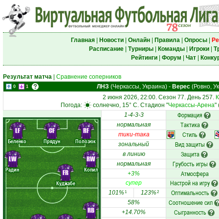
Главная
|
Новости
|
Онлайн
|
Правила
|
Опросы
|
Ре
Расписание
|
Турниры
|
Команды
|
Игроки
|
Т
Рейтинги
|
Форум
|
Чат
|
Конку
Результат матча
|
Сравнение соперников
ЛНЗ
(Черкассы, Украина)
-
Верес
(Ровно, У
0
1
2 июня 2026, 22:00. Сезон 77. День 257.
К
Погода:
солнечно, 15° C. Стадион "
Черкассы-Арена
"
Формация
1-4-3-3
Тактика
нормальная
LF
CF
RF
Стиль
тики-така
Беленко
Прядун
Полозюк
Вид защиты
зональный
Защита
в линию
LW
RW
Грубость игры
нормальная
Радин
Копил
FR
Атмосфера
+3%
Настрой на игру
Куджабе
супер
Оптимальность
101%
123%
1
2
Соотношение сил
58%
RB
Сыгранность
+14.70%