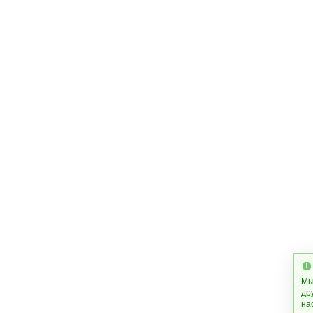
Мы
др
на