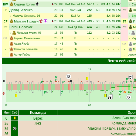
Сергей Копил
29
183
Км4
Пк4
У4
Ат4
527
1
-
0/1
4.1
44
247
RW
↳
Ст
Давид Беленко
Х
29
111
Км2
См4
252
-
1/1
-
5.0
65
173
LF
CF
↳
Матеуш Оксимец
, 98
22
91
Км2
Ат
185
-
-
-
4.4
88
164
↳
Ви
Максим Прядун
И
23
161
Км4
Пк4
У4
Ат4
443
-
3/1
1
4.5
49
230
CF
ST
Евген Полозюк
М
24
138
Км4
Д4
Пк4
404
-
2/1
-
5.1
55
234
RF
CF
↳
Ярослав Кусил
, 98
18
58
Пк
162
-
-
-
4.2
93
152
↳
GK
Кирилл Самойленко
25
74
В
-
-
-
-
-
-
-
↳
Ра
-
Адам Якубу
17
48
Пк
-
-
-
-
-
-
-
GK
Па
-
Хевисон Беннетте
16
45
Пк
-
-
-
-
-
-
-
-
М
-
Артур Рябов
17
62
Пк
-
-
-
-
-
-
-
-
Ансел
Лента событий:
+1
0
45
Команда
Хрон
Мин
Соб
6
Верес
Амин Биа
пол
25
ЛНЗ
Команда меня
35
Максим Прядун
, замкнул п
36
Команда меняе