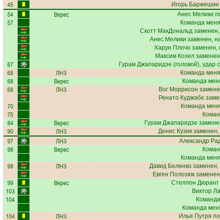
45
Игорь Баржешин
54
Верес
Анес Мелики
по
57
Команда меня
Скотт МакДональд
заменен,
Анес Мелики
заменен, н
Харун Плочо
заменен, 
Максим Козел
заменен
67
Гурам Джапаридзе
(головой), удар 
68
ЛНЗ
Команда меня
68
Верес
Команда меня
68
ЛНЗ
Вог Моррисон
замене
Ренато Куджабе
заме
70
Команда меняе
75
Коман
84
Верес
Гурам Джапаридзе
заменен
90
ЛНЗ
Денис Кузик
заменен,
97
ЛНЗ
Александр Ра
98
Верес
Коман
Команда меняе
98
ЛНЗ
Давид Беленко
заменен,
Евген Полозюк
заменен
99
Верес
Стеллон Дюрант
103
Виктор Л
104
Команда
Команда меня
104
ЛНЗ
Илья Путря
по