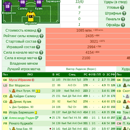
Баржешин
Удары (в створ)
CD
CD
11(6)
LD
Угловые
8
Салиху
Кузик
Моррисон
Штрафные
7
GK
Пенальти
0
Ибрахим
Офсайды
1
Стоимость команд
1085 млн.
+115 млн.
Рейтинг силы команд
2435
+484
Стартовый состав
3021
+1071
Игравший состав
2994
+784
Сила в начале матча
4154
+804
Сила в конце матча
2100
4
Владение мячом
Лучший игрок матча
Худш
Виктор Ладихов
(Верес)
Поз
ЛНЗ
В
НC
Спец
РC
Ф
У/В
Г/П
О
ЗС
РФ
Поз
Муса Ибрахим
Воде
32
185
Р4
В4
Ат4
Тр3
379
-
4
2
2.7
70
280
GK
GK
Вог Моррисон
А
22
86
Ат3
От
178
-
-
-
4.9
70
126
LD
LB
Скот
↳
Илья Путря
, 68
20
109
Км4
Пк4
Ат3
223
2
-
-
3.4
81
190
CD
Хайдин Салиху
25
151
Км4
Д4
Пк4
Ат4
459
1
-
-
3.7
36
173
CD
↳
Денис Кузик
А
20
92
Км4
Пк2
274
-
-
-
4.4
60
173
CD
CD
↳
Дин Гриффин
, 90
24
106
Пк2
От
191
-
-
-
4.2
80
153
↳
Игорь Баржешин
Том 
26
137
Км4
Д4
Пк3
Ат3
414
2
1/1
-
4.0
35
156
RB
RB
Александр Радин
А
25
178
Км4
Пк4
У4
Л4
493
-
1/1
1
5.4
49
257
LW
LW
Ренато Куджабе
П. К
34
139
Км4
Пк4
Ат4
Оп4
331
1
1/1
-
4.6
54
180
FR
CM
Г
↳
Арад Бар
, 68
24
141
Км4
Д4
Пк4
Ат4
411
-
2/0
-
3.5
67
289
RW