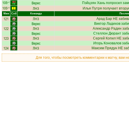
105
Верес
+1
Пэйцзян Хань
попросил зам
105
ЛНЗ
+1
Илья Путря
получает вторую
Мин
Соб
Команда
Послем
121
ЛНЗ
Арад Бар
НЕ забив
Верес
Виктор Ладихов
заби
122
ЛНЗ
Александр Радин
заб
Верес
Стеллон Дюрант
заби
123
ЛНЗ
Сергей Копил
НЕ заби
Верес
Игорь Коновалов
заби
124
ЛНЗ
Максим Прядун
НЕ заб
Для того, чтобы посмотреть комментарии к матчу, вам 