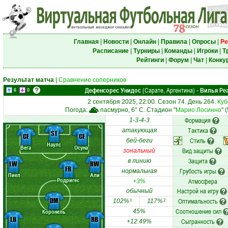
Главная
|
Новости
|
Онлайн
|
Правила
|
Опросы
|
Ре
Расписание
|
Турниры
|
Команды
|
Игроки
|
Т
Рейтинги
|
Форум
|
Чат
|
Конку
Результат матча
|
Сравнение соперников
Дефенсорес Унидос
(Сарате, Аргентина)
Вилья Ре
-
6
0
2 сентября 2025, 22:00. Сезон 74. День 264.
Куб
Погода:
пасмурно, 6° C. Стадион "
Марио Лосинно
" 
Формация
1-3-4-3
Тактика
атакующая
ST
CF
CF
Стиль
бей-беги
Наулс
Вега
Осуна
Вид защиты
зональный
Защита
в линию
LW
RW
FR
Грубость игры
нормальная
Пиел
Али
Родригес
Атмосфера
+3%
Настрой на игру
обычный
DM
Оптимальность
102%
117%
1
2
Соотношение сил
Коронель
45%
LB
RB
Сыгранность
+12.49%