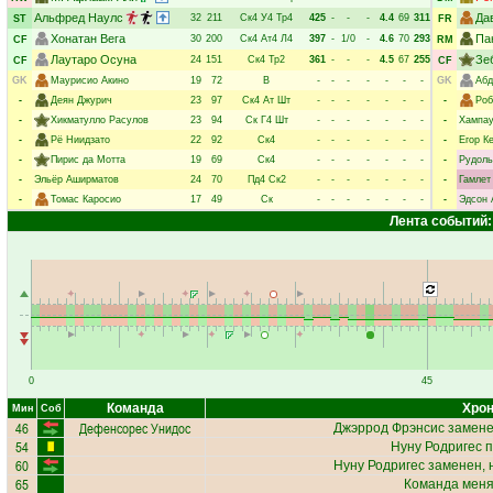
Альфред Наулс
Да
32
211
Ск4
У4
Тр4
425
-
-
-
4.4
69
311
ST
FR
Хонатан Вега
Па
30
200
Ск4
Ат4
Л4
397
-
1/0
-
4.6
70
293
CF
RM
Лаутаро Осуна
Зе
24
151
Ск4
Тр2
361
-
-
-
4.5
67
255
CF
CF
GK
Маурисио Акино
19
72
В
-
-
-
-
-
-
-
GK
Абд
-
Деян Джурич
23
97
Ск4
Ат
Шт
-
-
-
-
-
-
-
-
Роб
-
Хикматулло Расулов
23
94
Ск
Г4
Шт
-
-
-
-
-
-
-
-
Хампау
-
Рё Ниидзато
22
92
Ск4
-
-
-
-
-
-
-
-
Егор К
-
Пирис да Мотта
19
69
Ск4
-
-
-
-
-
-
-
-
Рудоль
-
Эльёр Аширматов
24
70
Пд4
Ск2
-
-
-
-
-
-
-
-
Гамлет
-
Томас Каросио
17
49
Ск
-
-
-
-
-
-
-
-
Эдсон 
Лента событий:
0
45
Команда
Хрон
Мин
Соб
46
Дефенсорес Унидос
Джэррод Фрэнсис
замене
54
Нуну Родригес
п
60
Нуну Родригес
заменен, 
65
Команда меняе