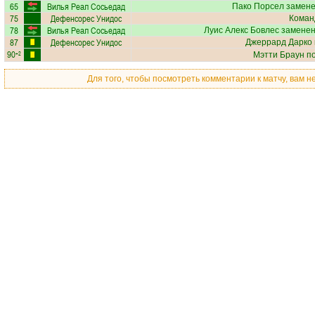
65
Вилья Реал Сосьедад
Пако Порсел
замене
75
Дефенсорес Унидос
Коман
78
Вилья Реал Сосьедад
Луис Алекс Бовлес
заменен
87
Дефенсорес Унидос
Джеррард Дарко
90
+2
Мэтти Браун
по
Для того, чтобы посмотреть комментарии к матчу, вам 