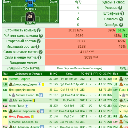
Дарко
Браун
Удары (в створ)
CD
5(1)
Угловые
6
Фрэнсис
Штрафные
3
GK
Пенальти
0
Лафога
Офсайды
0
Стоимость команд
1013 млн.
39%
61%
Рейтинг силы команд
2686
43%
5
Стартовый состав
3077
45%
Игравший состав
3138
45%
Сила в начале матча
4112
+202
Сила в конце матча
3039
+618
Владение мячом
Лучший игрок матча
Худш
Пако Порсел
(Вилья Реал Сосьедад)
Поз
Дефенсорес Унидос
В
НC
Спец
РC
Ф
У/В
Г/П
О
ЗС
РФ
Поз
В
Немиа Лафога
Га
29
169
Р4
В4
Ат4
Л4
383
-
1
-
5.4
83
338
GK
GK
Джеррард Дарко
Ху
28
175
Пд4
Ск4
Ат2
Тр
471
2
-
-
4.4
53
265
LB
LB
Джэррод Фрэнсис
Пако 
33
111
Ск4
Г4
И3
Ат4
233
-
-
-
4.9
76
178
CD
SW
↳
Ангелос Савас
, 46
28
167
Пд4
Ск4
Ат4
К2
354
-
-
-
4.8
84
325
↳
Ч
Мэтти Браун
Ал
28
148
Пд
Ск4
К4
372
1
-
-
4.5
61
239
RB
CD
Антс Пиел
Луис 
31
205
Ск4
Тр4
397
-
1/0
-
4.4
62
263
LW
CD
Алекс Коронель
30
192
Ск4
Ат4
Тр4
Ка4
384
2
1/1
-
4.4
58
237
↳
Теод
DM
Ма
Нуну Родригес
25
146
Пд2
Ск4
337
1
-
-
4.3
65
211
RB
FR
Ро
↳
Мартин Сальгеро
, 60
27
175
Ск4
У4
Ат3
Тр3
331
-
-
-
4.6
79
278
LW
М. Афлаам Али
Ро
28
177
Ск4
Ат4
Уг
Тр2
352
-
2/0
-
4.6
63
236
RW
DM