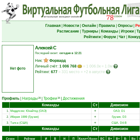
Главная
|
Новости
|
Онлайн
|
Правила
|
Опросы
|
Ре
Расписание
|
Турниры
|
Команды
|
Игроки
|
Т
Рейтинги
|
Форум
|
Чат
|
Конку
Алексей С
Последний визит:
сегодня в 12:21
Ник:
Форвард
Личный счёт:
1 006 768
= 1 006.0к = 1.0м
Нет фото
Рейтинг:
677
=
331 место
=
+2 в августе
Профиль
|
Награды
|
Трофеи
|
Достижения
28
34
Команды
Ст
Дивизион
+
1.
Миддлсекс Юнайтед (ОАЭ)
ОАЭ, D1
+
2.
Иберия 1999 (Грузия)
Грузия, D3
+
3.
Талса (США)
США, D4-B
Команды
Ст
Дивизион
Сезон
Рейтинг
И
В
Н
П
Колл+
Колл-
ВC
В+
В=
В-
Вo