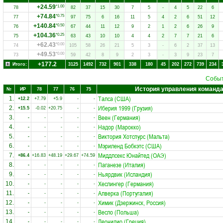
+24.59
*1.00
78
82
37
15
30
7
5
-
4
5
22
6
+74.84
*0.75
77
97
75
6
16
11
5
4
2
6
51
12
+140.84
*0.50
76
67
44
11
12
9
2
1
2
6
26
9
+104.36
*0.25
75
63
43
10
10
4
4
2
7
7
21
6
+62.43
*0.00
74
105
58
26
21
5
3
-
6
2
37
13
+49.53
*0.00
73
59
42
8
9
2
3
-
3
9
23
7
+177.2
Итого:
3125
1492
732
901
338
180
45
202
272
739
234
Собы
История управления команд
№
ИР
78
77
76
75
Талса (США)
1.
+12.2
+7.79
+5.9
-
-
Иберия 1999 (Грузия)
2.
+15.5
-0.02
+20.75
-
-
Веен (Германия)
3.
-
-
-
-
-
Надор (Марокко)
4.
-
-
-
-
-
Виктория Хотспурс (Мальта)
5.
-
-
-
-
-
Мэриленд Бобкэтс (США)
6.
-
-
-
-
-
Миддлсекс Юнайтед (ОАЭ)
7.
+86.4
+16.83
+48.19
+29.67
+74.59
Паганезе (Италия)
8.
-
-
-
-
-
Ньярдвик (Исландия)
9.
-
-
-
-
-
Хеслингер (Германия)
10.
-
-
-
-
-
Алверка (Португалия)
11.
-
-
-
-
-
Химик (Дзержинск, Россия)
12.
-
-
-
-
-
Весло (Польша)
13.
-
-
-
-
-
Леонидио (Греция)
14.
-
-
-
-
-