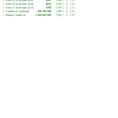
•
Сила 11-ти лучших (s11)
:
3337
(
240
|
1
|
1
)
•
Сила 14-ти лучших (s14)
:
4012
(
227
|
3
|
3
)
•
Сила 17-ти лучших (s17)
:
4755
(
147
|
2
|
2
)
•
Стоимость строений
:
205 150 000
(
559
|
4
|
4
)
•
Общая стоимость
:
1 243 810 000
(
491
|
3
|
3
)