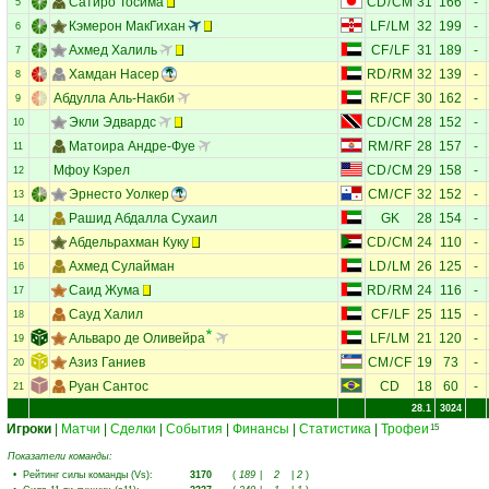
Сатиро Тосима
CD
/
CM
31
166
-
5
Кэмерон МакГихан
LF
/
LM
32
199
-
6
Ахмед Халиль
CF
/
LF
31
189
-
7
Хамдан Насер
RD
/
RM
32
139
-
8
Абдулла Аль-Накби
RF
/
CF
30
162
-
9
Экли Эдвардс
CD
/
CM
28
152
-
10
Матоира Андре-Фуе
RM
/
RF
28
157
-
11
Мфоу Кэрел
CD
/
CM
29
158
-
12
Эрнесто Уолкер
CM
/
CF
32
152
-
13
Рашид Абдалла Сухаил
GK
28
154
-
14
Абдельрахман Куку
CD
/
CM
24
110
-
15
Ахмед Сулайман
LD
/
LM
26
125
-
16
Саид Жума
RD
/
RM
24
116
-
17
Сауд Халил
CF
/
LF
25
115
-
18
Альваро де Оливейра
LF
/
LM
21
120
-
19
Азиз Ганиев
CM
/
CF
19
73
-
20
Руан Сантос
CD
18
60
-
21
28.1
3024
Игроки
|
Матчи
|
Сделки
|
События
|
Финансы
|
Статистика
|
Трофеи
15
Показатели команды:
•
Рейтинг силы команды (Vs)
:
3170
(
189
|
2
|
2
)