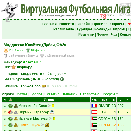
Главная
|
Новости
|
Онлайн
|
Правила
|
Опросы
|
Ре
Расписание
|
Турниры
|
Команды
|
Игроки
|
Т
Рейтинги
|
Форум
|
Чат
|
Конку
Миддлсекс Юнайтед (Дубаи, ОАЭ)
D1, 5 место
1/8 финала
2-ой отборочный раунд
1-ый отборочный раунд
Менеджер:
Алексей С
Ник:
Форвард
Стадион: "Миддлсекс Юнайтед",
80
тыс.
База:
8
уровень (
36
из
36
слотов)
Финансы:
153 461 666
= 153 461к = 153м
Игроки
|
Матчи
|
Сделки
|
События
|
Финансы
|
Статистика
|
Трофеи
15
Игрок
№
Нац
Поз
В
С
У
Микаэль Ле Биан
RM
/
RF
33
207
-
1
Пирмин Штрассер
GK
34
131
-
2
Иса Али Мохамед
CD
/
CM
33
171
-
3
Султан Муса
LD
/
LM
32
168
-
4