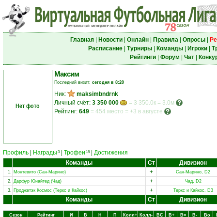
Главная
|
Новости
|
Онлайн
|
Правила
|
Опросы
|
Ре
Расписание
|
Турниры
|
Команды
|
Игроки
|
Т
Рейтинги
|
Форум
|
Чат
|
Конку
Максим
Последний визит:
сегодня в 8:20
Ник:
maksimbndrnk
Личный счёт:
3 350 000
= 3 350.0к = 3.0м
Нет фото
Рейтинг:
649
=
454 место
=
+3 в августе
Профиль
|
Награды
|
Трофеи
|
Достижения
3
18
Команды
Ст
Дивизион
+
1.
Монтевито (Сан-Марино)
Сан-Марино, D2
+
2.
Дарфур Юнайтед (Чад)
Чад, D2
+
3.
Проджетэк Космос (Теркс и Кайкос)
Теркс и Кайкос, D3
Команды
Ст
Дивизион
Сезон
Рейтинг
И
В
Н
П
Колл+
Колл-
ВC
В+
В=
В-
Вo