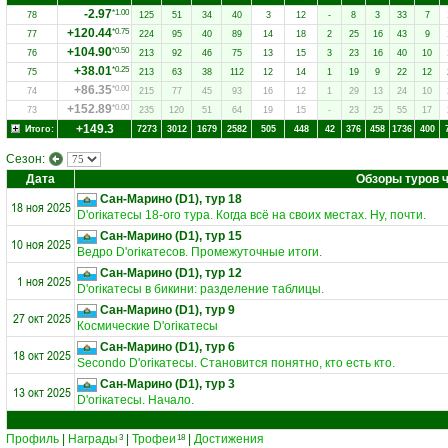
-2.97
*1.00
78
125
51
34
40
3
12
-
8
3
33
7
+120.44
*0.75
77
224
95
40
89
14
18
2
25
16
43
9
+104.90
*0.50
76
213
92
46
75
13
15
3
23
16
40
10
+38.01
*0.25
75
213
63
38
112
12
14
1
19
9
22
12
+86.35
*0.00
74
215
77
45
93
16
12
1
29
13
24
10
+152.89
*0.00
73
235
120
51
64
19
15
-
23
25
55
17
+149.3
Итого:
7273
3012
1679
2582
505
448
42
376
458
1736
400
Сезон:
Дата
Обзоры туров 
Сан-Марино (D1), тур 18
18 ноя 2025
D'oriкатесы 18-ого тура. Когда всё на своих местах. Ну, почти.
Сан-Марино (D1), тур 15
10 ноя 2025
Ведро D'oriкатесов. Промежуточные итоги.
Сан-Марино (D1), тур 12
1 ноя 2025
D'oriкатесы в бикини: разделение таблицы.
Сан-Марино (D1), тур 9
27 окт 2025
Космические D'oriкатесы
Сан-Марино (D1), тур 6
18 окт 2025
Secondo D'oriкатесы. Становится понятно, кто есть кто.
Сан-Марино (D1), тур 3
13 окт 2025
D'oriкатесы. Начало.
Профиль
|
Награды
|
Трофеи
|
Достижения
3
18