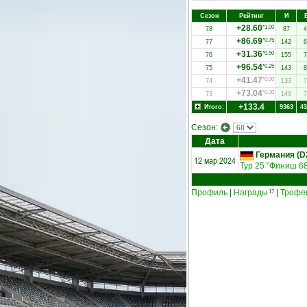
Сезон
Рейтинг
И
+28.60
*1.00
78
87
4
+86.69
*0.75
77
142
6
+31.36
*0.50
76
155
7
+96.54
*0.25
75
143
8
+41.47
*0.00
74
133
7
+73.04
*0.00
73
149
7
+133.4
Итого:
9363
43
Сезон:
Дата
Германия (D2
12 мар 2024
Тур 25 "Финиш 68
Профиль
|
Награды
|
Трофе
17