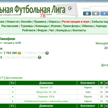
логин
ная
|
Новости
|
Онлайн
|
Правила
|
Опросы
|
Регистрация в игре
|
Забыли па
Расписание
|
Турниры
|
Команды
|
Игроки
|
Трансферы
|
Обмены
|
Аренда
Рейтинги
|
Форум
|
Чат
|
Конкурсы
|
Контакты
Тимофеев
зит:
сегодня в 12:58
Менедже
Де
nt
ёт:
7 703 390
= 7 703.0к = 7.0м
33
=
542 место
=
0 в августе
Дата
и
|
Достижения
72
Ст
Дивизион
Континент
И
s
+
Эритрея, D1
Африка
23
28
+
Папуа Нов. Гв., D1
Азия
21
28
+
Германия, D3-B
Европа
23
24
+
Отборочный турнир к чемпионату мира
Африка
23
8
Ст
Дивизион
Континент
И
s