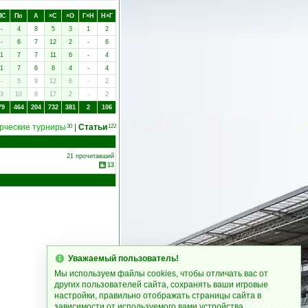
ПC
Пo
А
×C
×O
Г×Н
Н×Г
-
4
8
5
3
1
2
-
6
7
12
2
-
6
1
7
7
11
6
-
4
1
7
6
8
4
-
4
-
5
9
12
6
-
2
3
10
8
17
2
-
2
79
464
204
732
381
2
106
рческие турниры
|
Статьи
30
122
21 прочитавший
13
Уважаемый пользователь!
Мы используем файлы cookies, чтобы отличать вас от
других пользователей сайта, сохранять ваши игровые
настройки, правильно отображать страницы сайта в
зависимости от используемого вами устройства.