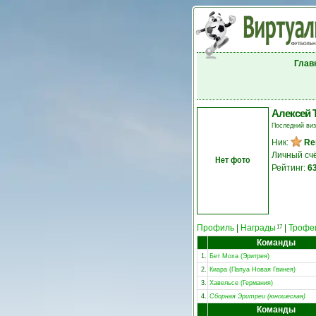
Глав
Алексей 
Последний ви
Ник:
Re
Личный сч
Нет фото
Рейтинг:
6
Профиль
|
Награды
|
Трофе
17
Команды
1.
Бет Моха (Эритрея)
2.
Киара (Папуа Новая Гвинея)
3.
Хавельсе (Германия)
4.
Сборная Эритреи (юношеская)
Команды