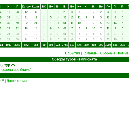
В
Н
П
Колл+
Колл-
ВC
В+
В=
В-
Вo
Н+
Н=
Н-
Нo
П+
П=
П-
4
15
28
12
6
-
-
10
28
6
3
3
7
2
14
5
5
9
32
41
21
18
1
5
14
39
10
12
7
8
5
21
9
5
5
30
50
22
21
1
1
11
51
11
10
8
7
5
23
14
5
2
29
32
18
14
1
9
16
49
7
5
7
10
7
11
8
5
1
24
38
11
10
1
3
7
51
9
5
7
6
6
18
11
4
2
21
56
14
15
4
8
15
39
6
6
7
3
5
25
10
8
94
1917
3052
872
965
89
308
633
2754
610
474
449
598
396
1689
536
284
События
|
Команды
|
Сборные
|
Комме
Обзоры туров чемпионата
), тур 25
 сезона все ближе"
и
|
Достижения
72