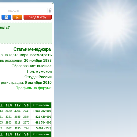
пароль
вход в игру
роль?
Статьи менеджера
р на карте мира:
посмотреть
нь рождения:
20 ноября 1983
Образование:
высшее
Пол:
мужской
Откуда:
Россия
 регистрации:
6 октября 2010
Профиль на форуме
11
s14
s17
Vs
Стоимость
13
3480
4204
2749
1 040 392 000
61
3321
3685
2584
821 420 000
55
2893
3318
2270
681 704 000
23
1012
1195
794
5 001 453
$
11
s14
s17
Vs
Стоимость