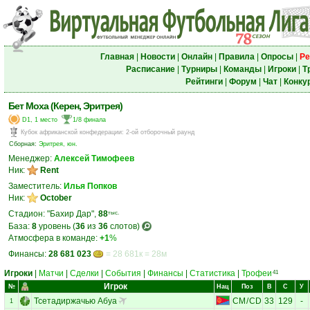
Главная
|
Новости
|
Онлайн
|
Правила
|
Опросы
|
Ре
Расписание
|
Турниры
|
Команды
|
Игроки
|
Т
Рейтинги
|
Форум
|
Чат
|
Конку
Бет Моха (Керен, Эритрея)
D1, 1 место
1/8 финала
Кубок африканской конфедерации
:
2-ой отборочный раунд
Сборная:
Эритрея, юн.
Менеджер:
Алексей Тимофеев
Ник:
Rent
Заместитель:
Илья Попков
Ник:
October
Стадион: "Бахир Дар",
88
тыс.
База:
8
уровень (
36
из
36
слотов)
Атмосфера в команде:
+1
%
Финансы:
28 681 023
= 28 681к = 28м
Игроки
|
Матчи
|
Сделки
|
События
|
Финансы
|
Статистика
|
Трофеи
41
Игрок
№
Нац
Поз
В
С
У
Тсетадиржачью Абуа
CM
/
CD
33
129
-
1