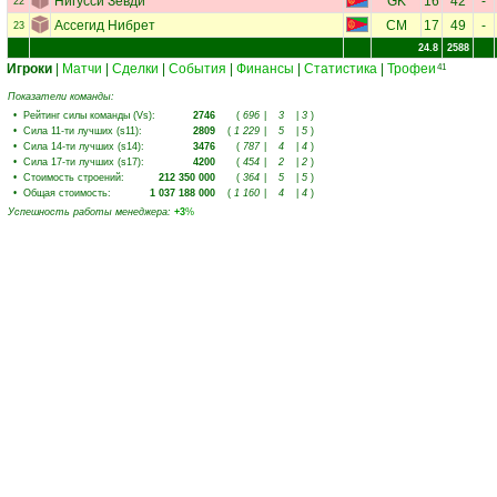
Нигусси Зевди
GK
16
42
-
22
Ассегид Нибрет
CM
17
49
-
23
24.8
2588
Игроки
|
Матчи
|
Сделки
|
События
|
Финансы
|
Статистика
|
Трофеи
41
Показатели команды:
•
Рейтинг силы команды (Vs)
:
2746
(
696
|
3
|
3
)
•
Сила 11-ти лучших (s11)
:
2809
(
1 229
|
5
|
5
)
•
Сила 14-ти лучших (s14)
:
3476
(
787
|
4
|
4
)
•
Сила 17-ти лучших (s17)
:
4200
(
454
|
2
|
2
)
•
Стоимость строений
:
212 350 000
(
364
|
5
|
5
)
•
Общая стоимость
:
1 037 188 000
(
1 160
|
4
|
4
)
Успешность работы менеджера
:
+3
%