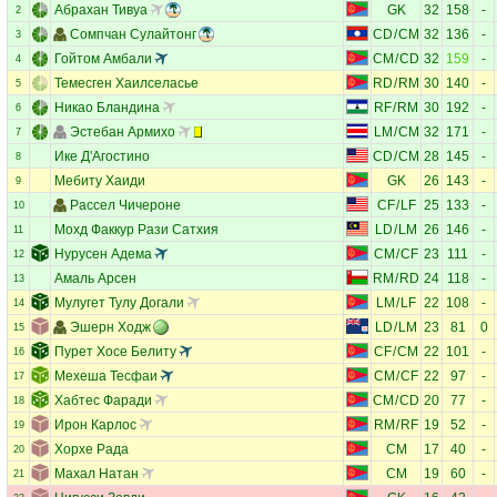
Абрахан Тивуа
GK
32
158
-
2
Сомпчан Сулайтонг
CD
/
CM
32
136
-
3
Гойтом Амбали
CM
/
CD
32
159
-
4
Темесген Хаилселасье
RD
/
RM
30
140
-
5
Никао Бландина
RF
/
RM
30
192
-
6
Эстебан Армихо
LM
/
CM
32
171
-
7
Ике Д'Агостино
CD
/
CM
28
145
-
8
Мебиту Хаиди
GK
26
143
-
9
Рассел Чичероне
CF
/
LF
25
133
-
10
Мохд Факкур Рази Сатхия
LD
/
LM
26
146
-
11
Нурусен Адема
CM
/
CF
23
111
-
12
Амаль Арсен
RM
/
RD
24
118
-
13
Мулугет Тулу Догали
LM
/
LF
22
108
-
14
Эшерн Ходж
LD
/
LM
23
81
0
15
Пурет Хосе Белиту
CF
/
CM
22
101
-
16
Мехеша Тесфаи
CM
/
CF
22
97
-
17
Хабтес Фаради
CM
/
CD
20
77
-
18
Ирон Карлос
RM
/
RF
19
52
-
19
Хорхе Рада
CM
17
40
-
20
Махал Натан
CM
19
60
-
21