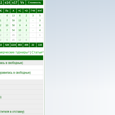
11
s14
s17
Vs
Стоимость
ПC
Пo
А
×C
×O
Г×Н
Н×Г
-
4
13
6
2
3
5
1
7
59
13
1
-
3
2
10
58
9
4
-
8
1
7
54
10
2
-
4
2
7
20
10
7
-
1
2
6
45
12
6
-
-
53
528
1224
883
408
22
134
мерческие турниры
|
Статьи
2
2
лась в свободные)
правилась в свободные)
ю)
тителя в отставку)