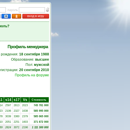
пароль
вход в игру
роль?
Профиль менеджера
 рождения:
18 сентября 1988
Образование:
высшее
Пол:
мужской
егистрации:
20 сентября 2010
Профиль на форуме
11
s14
s17
Vs
Стоимость
14
2597
2813
2023
745 781 000
23
2106
2327
1638
585 995 000
78
3039
3360
2379
585 065 000
10
2051
2251
1603
371 872 000
89
2824
3071
2196
1 111 300 000