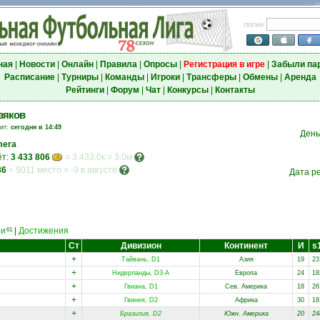
логин
ная
|
Новости
|
Онлайн
|
Правила
|
Опросы
|
Регистрация в игре
|
Забыли па
Расписание
|
Турниры
|
Команды
|
Игроки
|
Трансферы
|
Обмены
|
Аренда
Рейтинги
|
Форум
|
Чат
|
Конкурсы
|
Контакты
зяков
зит:
сегодня в 14:49
День
mera
ёт:
3 433 806
= 3 433.0к = 3.0м
86
=
9011 место
=
-9 в августе
Дата р
еи
|
Достижения
61
Ст
Дивизион
Континент
И
s
+
Тайвань, D1
Азия
19
23
+
Нидерланды, D3-A
Европа
24
18
+
Гвиана, D1
Сев. Америка
18
26
+
Гвинея, D2
Африка
30
18
+
Бразилия, D2
Южн. Америка
20
24