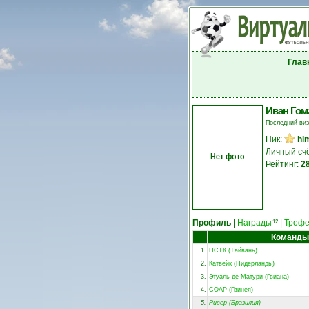
Глав
Иван Гом
Последний ви
Ник:
hi
Личный сч
Нет фото
Рейтинг:
2
Профиль
|
Награды
|
Троф
12
Команды
1.
НСТК (Тайвань)
2.
Катвейк (Нидерланды)
3.
Этуаль де Матури (Гвиана)
4.
СОАР (Гвинея)
5.
Ривер (Бразилия)