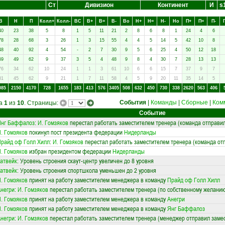
Ст
Дивизион
Континент
И
s
В
Н
П
Колл+
Колл-
ВC
В+
В=
В-
Вo
Н+
Н=
Н-
Нo
П+
П=
П-
40
23
38
5
8
1
5
11
21
2
8
6
8
1
24
4
6
78
28
68
3
26
1
3
15
55
4
4
5
14
5
42
10
8
48
40
92
4
54
-
2
7
30
9
5
6
25
4
50
12
18
69
49
62
9
37
3
5
4
48
9
8
4
30
7
28
13
13
76
34
62
10
24
1
1
3
61
10
6
6
15
7
37
9
7
81
45
62
9
21
1
7
11
58
4
5
9
20
11
35
14
5
085
2150
4170
728
1655
183
413
576
3405
508
632
450
730
338
2620
563
406
События
|
Команды
|
Сборные
|
Ком
ца
1
из
10
. Страницы:
Событие
Янг Баффалоз
:
И. Гомзяков
перестал работать заместителем тренера (команда отправи
. Гомзяков
покинул пост президента федерации
Нидерланды
райд оф Голл Хилл
:
И. Гомзяков
перестал работать заместителем тренера (команда от
. Гомзяков
избран президентом федерации
Нидерланды
атвейк
: Уровень строения скаут-центр увеличен до 8 уровня
атвейк
: Уровень строения спортшкола уменьшен до 2 уровня
. Гомзяков
принят на работу заместителем менеджера в команду
Прайд оф Голл Хилл
негри
:
И. Гомзяков
перестал работать заместителем тренера (по собственному желани
. Гомзяков
принят на работу заместителем менеджера в команду
Анегри
. Гомзяков
принят на работу заместителем менеджера в команду
Янг Баффалоз
негри
:
И. Гомзяков
перестал работать заместителем тренера (менеджер отправил замес