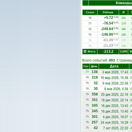
Команды
Сезон
Рейтинг
И
+5.72
*1.00
78
101
-76.54
*0.75
77
174
-249.64
*0.50
76
180
-146.90
*0.25
75
180
-61.09
*0.00
74
172
-21.43
*0.00
73
188
-213.2
Итого:
11405
5
Всего событий:
493
. Страни
Дата
Сез.
День
3 мая 2026, 17:43
136
77
16 мар 2026, 15:38
И
319
76
9 янв 2026, 22:58
П
32
76
9 янв 2026, 0:38
И
30
76
20 дек 2025, 22:16
К
358
75
18 дек 2025, 22:14
К
351
75
16 дек 2025, 13:43
И
345
75
16 дек 2025, 13:40
А
345
75
4 дек 2025, 19:07
И
301
75
24 ноя 2025, 14:29
И
257
75
7 окт 2025, 22:20
А
42
75