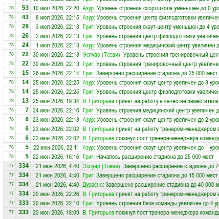
10 июл 2026, 22:20
Азур
: Уровень строения спортшкола уменьшен до 0 ур
53
78
8 июл 2026, 22:15
Азур
: Уровень строения центр физподготовки увеличен
43
78
3 июл 2026, 22:13
Григ
: Уровень строения скаут-центр уменьшен до 4 ур
28
78
2 июл 2026, 22:13
Григ
: Уровень строения центр физподготовки увеличен
26
78
1 июл 2026, 22:13
Азур
: Уровень строения медицинский центр увеличен д
24
78
30 июн 2026, 22:13
Эспуар (Тсеви)
: Уровень строения тренировочный цен
22
78
30 июн 2026, 22:13
Григ
: Уровень строения тренировочный центр увеличе
22
78
26 июн 2026, 22:14
Григ
: Завершено расширение стадиона до 25 000 мест
15
78
25 июн 2026, 22:25
Азур
: Уровень строения скаут-центр увеличен до 3 уро
14
78
25 июн 2026, 22:25
Григ
: Уровень строения центр физподготовки увеличен
14
78
25 июн 2026, 19:34
В. Григорьев
принят на работу в качестве заместител
13
78
24 июн 2026, 22:16
Григ
: Уровень строения медицинский центр увеличен д
7
78
23 июн 2026, 22:13
Азур
: Уровень строения скаут-центр увеличен до 2 уро
6
78
23 июн 2026, 22:02
В. Григорьев
принят на работу тренером-менеджером 
6
78
23 июн 2026, 22:02
В. Григорьев
покинул пост тренера-менеджера коман
6
78
22 июн 2026, 22:11
Азур
: Уровень строения скаут-центр увеличен до 1 уро
5
78
22 июн 2026, 16:16
Григ
: Началось расширение стадиона до 25 000 мест
5
78
21 июн 2026, 4:40
Эспуар (Тсеви)
: Завершено расширение стадиона до 7
334
77
21 июн 2026, 4:40
Григ
: Завершено расширение стадиона до 15 000 мест
334
77
21 июн 2026, 4:40
Дурасно
: Завершено расширение стадиона до 40 000 м
334
77
20 июн 2026, 22:26
В. Григорьев
принят на работу тренером-менеджером 
334
77
20 июн 2026, 22:10
Григ
: Уровень строения база команды увеличен до 4 у
333
77
20 июн 2026, 18:09
В. Григорьев
покинул пост тренера-менеджера коман
333
77