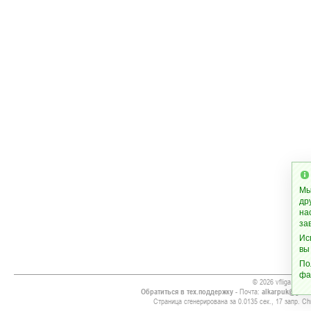
Мы
др
на
за
Ис
вы
По
фа
© 2026 vfliga.info
Обратиться в тех.поддержку
- Почта:
alkarpuk@gmai
Страница сгенерирована за 0.0135 сек., 17 запр. Chr