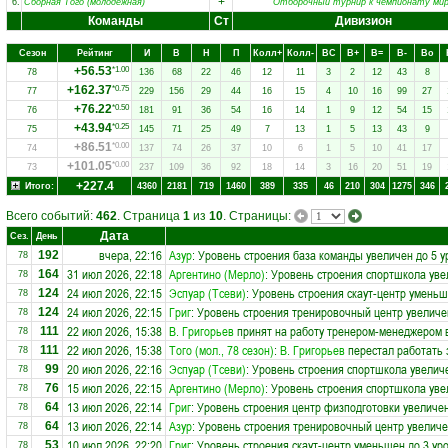
+
6.
Сборная Того (молодёжная)
Отборочный турнир к чемпионату ми
Команды
Ст
Дивизион
Сезон
Рейтинг
И
В
Н
П
Колл+
Колл-
ВC
В+
В=
В-
Вo
+56.53
*1.00
78
136
68
22
46
12
11
3
2
12
43
8
+162.37
*0.75
77
229
156
29
44
16
15
4
10
16
99
27
+76.22
*0.50
76
181
91
36
54
16
14
1
9
12
54
15
+43.94
*0.25
75
145
71
25
49
7
13
1
5
13
43
9
+86.51
*0.00
74
137
74
26
37
10
6
1
5
10
41
17
+101.05
*0.00
73
237
109
36
92
18
14
3
16
20
51
19
+227.4
Итого:
4360
2181
719
1460
389
335
46
210
304
1275
346
Всего событий:
462
. Страница
1
из
10
. Страницы:
Дата
Сез.
День
вчера, 22:16
Азур
: Уровень строения база команды увеличен до 5 у
192
78
31 июл 2026, 22:18
Аргентино (Мерло)
: Уровень строения спортшкола уве
164
78
24 июл 2026, 22:15
Эспуар (Тсеви)
: Уровень строения скаут-центр уменьш
124
78
24 июл 2026, 22:15
Григ
: Уровень строения тренировочный центр увеличе
124
78
22 июл 2026, 15:38
В. Григорьев
принят на работу тренером-менеджером 
111
78
22 июл 2026, 15:38
Того (мол., 78 сезон)
:
В. Григорьев
перестал работать 
111
78
20 июл 2026, 22:16
Эспуар (Тсеви)
: Уровень строения спортшкола увелич
99
78
15 июл 2026, 22:15
Аргентино (Мерло)
: Уровень строения спортшкола уве
76
78
13 июл 2026, 22:14
Григ
: Уровень строения центр физподготовки увеличен
64
78
13 июл 2026, 22:14
Азур
: Уровень строения тренировочный центр увеличе
64
78
10 июл 2026, 22:20
Григ
: Уровень строения скаут-центр уменьшен до 3 ур
53
78