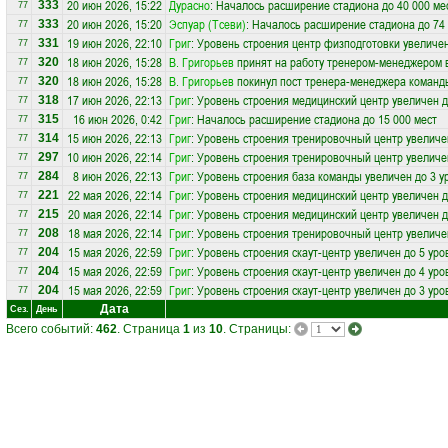
20 июн 2026, 15:22
Дурасно
: Началось расширение стадиона до 40 000 ме
333
77
20 июн 2026, 15:20
Эспуар (Тсеви)
: Началось расширение стадиона до 74
333
77
19 июн 2026, 22:10
Григ
: Уровень строения центр физподготовки увеличен
331
77
18 июн 2026, 15:28
В. Григорьев
принят на работу тренером-менеджером 
320
77
18 июн 2026, 15:28
В. Григорьев
покинул пост тренера-менеджера коман
320
77
17 июн 2026, 22:13
Григ
: Уровень строения медицинский центр увеличен д
318
77
16 июн 2026, 0:42
Григ
: Началось расширение стадиона до 15 000 мест
315
77
15 июн 2026, 22:13
Григ
: Уровень строения тренировочный центр увеличе
314
77
10 июн 2026, 22:14
Григ
: Уровень строения тренировочный центр увеличе
297
77
8 июн 2026, 22:13
Григ
: Уровень строения база команды увеличен до 3 у
284
77
22 мая 2026, 22:14
Григ
: Уровень строения медицинский центр увеличен д
221
77
20 мая 2026, 22:14
Григ
: Уровень строения медицинский центр увеличен д
215
77
18 мая 2026, 22:14
Григ
: Уровень строения тренировочный центр увеличе
208
77
15 мая 2026, 22:59
Григ
: Уровень строения скаут-центр увеличен до 5 уро
204
77
15 мая 2026, 22:59
Григ
: Уровень строения скаут-центр увеличен до 4 уро
204
77
15 мая 2026, 22:59
Григ
: Уровень строения скаут-центр увеличен до 3 уро
204
77
Дата
Сез.
День
Всего событий:
462
. Страница
1
из
10
. Страницы: