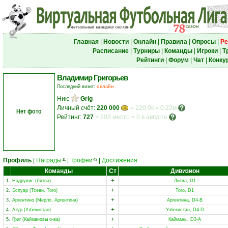
Главная
|
Новости
|
Онлайн
|
Правила
|
Опросы
|
Ре
Расписание
|
Турниры
|
Команды
|
Игроки
|
Т
Рейтинги
|
Форум
|
Чат
|
Конку
Владимир Григорьев
Последний визит:
онлайн
Ник:
Grig
Личный счёт:
220 000
= 220.0к = 0.22м
Нет фото
Рейтинг:
727
=
203 место
=
0 в августе
Профиль
|
Награды
|
Трофеи
|
Достижения
11
43
Команды
Ст
Дивизион
+
1.
Надрувис (Литва)
Литва, D1
+
2.
Эспуар (Тсеви, Того)
Того, D1
+
3.
Аргентино (Мерло, Аргентина)
Аргентина, D4-B
+
4.
Азур (Узбекистан)
Узбекистан, D4-D
+
5.
Григ (Каймановы о-ва)
Кайманы, D3-A