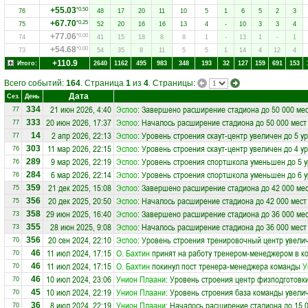
+55.03
*0.50
76
48
17
20
11
10
5
1
6
5
2
3
+67.70
*0.25
75
52
20
16
16
13
4
-
10
3
3
4
+77.06
*0.00
74
41
15
18
8
8
1
-
13
1
-
1
+54.68
*0.00
73
54
35
8
11
5
5
1
14
4
12
4
+110.9
Итого:
2640
1162
495
983
348
193
32
127
159
691
153
Всего событий:
164
. Страница
1
из
4
. Страницы:
Дата
Сез.
День
21 июн 2026, 4:40
Эспоо
: Завершено расширение стадиона до 50 000 ме
334
77
20 июн 2026, 17:37
Эспоо
: Началось расширение стадиона до 50 000 мест
333
77
2 апр 2026, 22:13
Эспоо
: Уровень строения скаут-центр увеличен до 5 у
14
77
11 мар 2026, 22:15
Эспоо
: Уровень строения скаут-центр увеличен до 4 у
303
76
9 мар 2026, 22:19
Эспоо
: Уровень строения спортшкола уменьшен до 5 
289
76
6 мар 2026, 22:14
Эспоо
: Уровень строения спортшкола уменьшен до 6 
284
76
21 дек 2025, 15:08
Эспоо
: Завершено расширение стадиона до 42 000 ме
359
75
20 дек 2025, 20:50
Эспоо
: Началось расширение стадиона до 42 000 мест
356
75
29 июн 2025, 16:40
Эспоо
: Завершено расширение стадиона до 36 000 ме
358
73
28 июн 2025, 9:08
Эспоо
: Началось расширение стадиона до 36 000 мест
355
73
20 сен 2024, 22:10
Эспоо
: Уровень строения тренировочный центр увелич
356
70
11 июл 2024, 17:15
О. Бахтин
принят на работу тренером-менеджером в к
46
70
11 июл 2024, 17:15
О. Бахтин
покинул пост тренера-менеджера команды
У
46
70
10 июл 2024, 23:06
Унион Плаани
: Уровень строения центр физподготовки
46
70
10 июл 2024, 22:19
Унион Плаани
: Уровень строения база команды увелич
45
70
8 июл 2024, 22:19
Унион Плаани
: Началось расширение стадиона до 15 
36
70