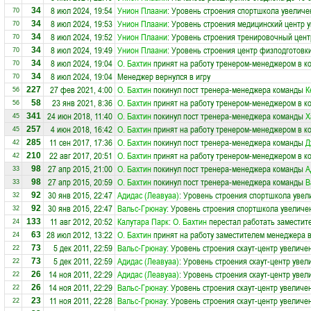
8 июл 2024, 19:54
Унион Плаани
: Уровень строения спортшкола увеличе
34
70
8 июл 2024, 19:53
Унион Плаани
: Уровень строения медицинский центр у
34
70
8 июл 2024, 19:52
Унион Плаани
: Уровень строения тренировочный цент
34
70
8 июл 2024, 19:49
Унион Плаани
: Уровень строения центр физподготовки
34
70
8 июл 2024, 19:04
О. Бахтин
принят на работу тренером-менеджером в к
34
70
8 июл 2024, 19:04
Менеджер вернулся в игру
34
70
27 фев 2021, 4:00
О. Бахтин
покинул пост тренера-менеджера команды
К
227
56
23 янв 2021, 8:36
О. Бахтин
принят на работу тренером-менеджером в к
58
56
24 июн 2018, 11:40
О. Бахтин
покинул пост тренера-менеджера команды
Х
341
45
4 июн 2018, 16:42
О. Бахтин
принят на работу тренером-менеджером в к
257
45
11 сен 2017, 17:36
О. Бахтин
покинул пост тренера-менеджера команды
Д
285
42
22 авг 2017, 20:51
О. Бахтин
принят на работу тренером-менеджером в к
210
42
27 апр 2015, 21:00
О. Бахтин
покинул пост тренера-менеджера команды
А
98
33
27 апр 2015, 20:59
О. Бахтин
покинул пост тренера-менеджера команды
В
98
33
30 янв 2015, 22:47
Адидас (Леавуаа)
: Уровень строения спортшкола увел
92
32
30 янв 2015, 22:47
Вальс-Грюнау
: Уровень строения спортшкола увеличен
92
32
11 авг 2012, 20:52
Калутара Парк
:
О. Бахтин
перестал работать заместит
133
24
28 июл 2012, 13:22
О. Бахтин
принят на работу заместителем менеджера 
63
24
5 дек 2011, 22:59
Вальс-Грюнау
: Уровень строения скаут-центр увеличен
73
22
5 дек 2011, 22:59
Адидас (Леавуаа)
: Уровень строения скаут-центр увел
73
22
14 ноя 2011, 22:29
Адидас (Леавуаа)
: Уровень строения скаут-центр увел
26
22
14 ноя 2011, 22:29
Вальс-Грюнау
: Уровень строения скаут-центр увеличен
26
22
11 ноя 2011, 22:28
Вальс-Грюнау
: Уровень строения скаут-центр увеличен
23
22