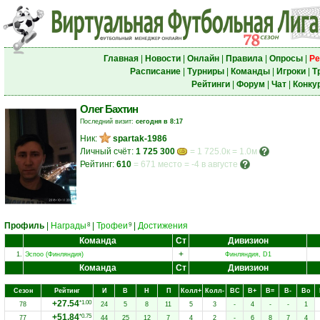
Главная
|
Новости
|
Онлайн
|
Правила
|
Опросы
|
Ре
Расписание
|
Турниры
|
Команды
|
Игроки
|
Т
Рейтинги
|
Форум
|
Чат
|
Конку
Олег Бахтин
Последний визит:
сегодня в 8:17
Ник:
spartak-1986
Личный счёт:
1 725 300
= 1 725.0к = 1.0м
Рейтинг:
610
=
671 место
=
-4 в августе
Профиль
|
Награды
|
Трофеи
|
Достижения
8
9
Команда
Ст
Дивизион
+
1.
Эспоо (Финляндия)
Финляндия, D1
Команда
Ст
Дивизион
Сезон
Рейтинг
И
В
Н
П
Колл+
Колл-
ВC
В+
В=
В-
Вo
+27.54
*1.00
78
24
5
8
11
5
3
-
4
-
-
1
+51.84
*0.75
77
44
25
12
7
4
2
-
6
8
7
4