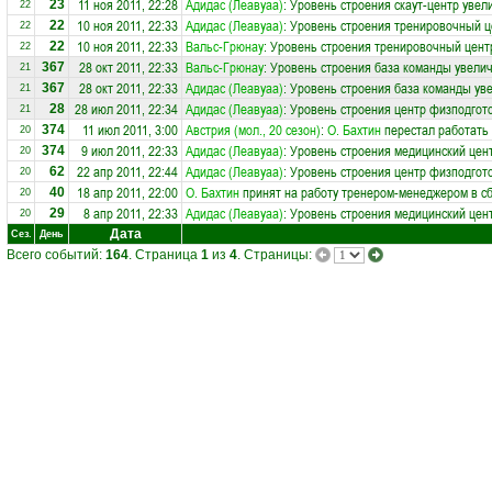
11 ноя 2011, 22:28
Адидас (Леавуаа)
: Уровень строения скаут-центр увел
23
22
10 ноя 2011, 22:33
Адидас (Леавуаа)
: Уровень строения тренировочный ц
22
22
10 ноя 2011, 22:33
Вальс-Грюнау
: Уровень строения тренировочный цент
22
22
28 окт 2011, 22:33
Вальс-Грюнау
: Уровень строения база команды увелич
367
21
28 окт 2011, 22:33
Адидас (Леавуаа)
: Уровень строения база команды ув
367
21
28 июл 2011, 22:34
Адидас (Леавуаа)
: Уровень строения центр физподгот
28
21
11 июл 2011, 3:00
Австрия (мол., 20 сезон)
:
О. Бахтин
перестал работать
374
20
9 июл 2011, 22:33
Адидас (Леавуаа)
: Уровень строения медицинский цен
374
20
22 апр 2011, 22:44
Адидас (Леавуаа)
: Уровень строения центр физподгот
62
20
18 апр 2011, 22:00
О. Бахтин
принят на работу тренером-менеджером в 
40
20
8 апр 2011, 22:33
Адидас (Леавуаа)
: Уровень строения медицинский цен
29
20
Дата
Сез.
День
Всего событий:
164
. Страница
1
из
4
. Страницы: