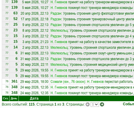
5 мая 2026, 10:27
Н. Гневнов
принят на работу тренером-менеджером в
139
77
5 мая 2026, 10:27
Н. Гневнов
покинул пост тренера-менеджера команды
139
77
20 апр 2026, 22:13
Радсан
: Уровень строения центр физподготовки увели
63
77
17 апр 2026, 22:18
Радсан
: Уровень строения тренировочный центр увели
52
77
9 апр 2026, 22:13
Радсан
: Уровень строения спортшкола увеличен до 5 
25
77
8 апр 2026, 22:12
Мюлехольц
: Уровень строения спортшкола увеличен д
23
77
3 апр 2026, 22:12
Радсан
: Уровень строения спортшкола увеличен до 4 
15
77
3 апр 2026, 21:23
Н. Гневнов
принят на работу в качестве заместителя 
15
77
2 апр 2026, 22:13
Мюлехольц
: Уровень строения спортшкола увеличен д
14
77
31 мар 2026, 22:13
Мюлехольц
: Уровень строения скаут-центр уменьшен 
6
77
31 мар 2026, 22:13
Радсан
: Уровень строения спортшкола увеличен до 3 
6
77
30 мар 2026, 22:11
Мюлехольц
: Уровень строения медицинский центр уме
5
77
29 мар 2026, 19:55
Н. Гневнов
принят на работу тренером-менеджером в
5
77
29 мар 2026, 19:55
Н. Гневнов
покинул пост тренера-менеджера команды
5
77
29 мар 2026, 18:00
Сомали (юн., 76 сезон)
:
Н. Гневнов
перестал работать 
361
76
24 мар 2026, 12:35
Н. Гневнов
принят на работу тренером-менеджером в
348
76
24 мар 2026, 12:35
Н. Гневнов
покинул пост тренера-менеджера команды
348
76
Дата
Сез.
День
Собы
Всего событий:
115
. Страница
1
из
3
. Страницы: