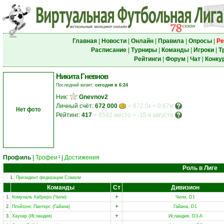
Главная
|
Новости
|
Онлайн
|
Правила
|
Опросы
|
Ре
Расписание
|
Турниры
|
Команды
|
Игроки
|
Т
Рейтинги
|
Форум
|
Чат
|
Конку
Никита Гневнов
Последний визит:
сегодня в 6:24
Ник:
Gnevnov2
Личный счёт:
672 000
= 672.0к = 0.67м
Нет фото
Рейтинг:
417
=
8592 место
=
-15 в августе
Профиль
|
Трофеи
|
Достижения
1
Роль в Лиге
1.
Президент федерации Сомали
Команды
Ст
Дивизион
+
1.
Комуналь Кабреро (Чили)
Чили, D1
+
2.
Плэйзэнс Пантерс (Гайана)
Гайана, D1
+
3.
Хаукар (Исландия)
Исландия, D3-A