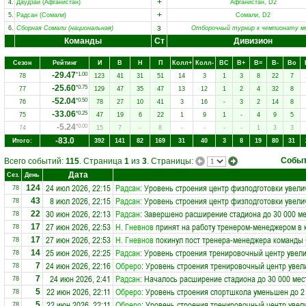
+
4.
Даудзай (Афганистан)
Афганистан, D2
+
5.
Радсан (Сомали)
Сомали, D2
з
6.
Сборная Сомали (национальная)
Отборочный турнир к чемпионату м
Команды
Ст
Дивизион
Сезон
Рейтинг
И
В
Н
П
Колл+
Колл-
ВC
В+
В=
В-
Вo
-29.47
*1.00
78
123
41
31
51
14
3
1
3
8
22
7
-25.60
*0.75
77
129
47
35
47
13
12
1
2
4
32
8
-52.04
*0.50
76
78
27
10
41
3
16
-
3
2
14
8
-33.06
*0.25
75
47
19
6
22
1
9
1
-
4
9
5
-5.24
*0.00
74
15
7
-
8
-
-
-
-
1
3
3
-83.0
Итого:
392
141
82
169
31
40
3
8
19
80
31
Собы
Всего событий:
115
. Страница
1
из
3
. Страницы:
Дата
Сез.
День
24 июл 2026, 22:15
Радсан
: Уровень строения центр физподготовки увели
124
78
8 июл 2026, 22:15
Радсан
: Уровень строения центр физподготовки увели
43
78
30 июн 2026, 22:13
Радсан
: Завершено расширение стадиона до 30 000 ме
22
78
27 июн 2026, 22:53
Н. Гневнов
принят на работу тренером-менеджером в
17
78
27 июн 2026, 22:53
Н. Гневнов
покинул пост тренера-менеджера команды
17
78
25 июн 2026, 22:25
Радсан
: Уровень строения тренировочный центр увели
14
78
24 июн 2026, 22:16
Обреро
: Уровень строения тренировочный центр увел
7
78
24 июн 2026, 2:41
Радсан
: Началось расширение стадиона до 30 000 мес
7
78
22 июн 2026, 22:11
Обреро
: Уровень строения спортшкола уменьшен до 2
5
78
22 июн 2026, 22:11
Обреро
: Уровень строения тренировочный центр увел
5
78