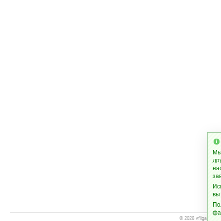
Мы
др
на
за
Ис
вы
По
фа
© 2026 vfliga.info