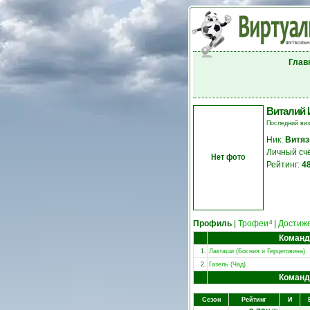
Глав
Виталий 
Последний ви
Ник:
Витяз
Личный сч
Нет фото
Рейтинг:
4
Профиль
|
Трофеи
|
Достиж
4
Коман
1.
Лакташи (Босния и Герцеговина)
2.
Газель (Чад)
Коман
Сезон
Рейтинг
И