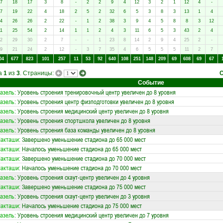
7
18
17
3
8
-
2
2
9
4
12
3
2
1
12
4
-
7
19
22
4
18
2
5
2
32
6
5
3
8
3
13
1
4
4
26
26
2
22
-
1
2
38
3
9
4
5
8
8
3
12
1
25
54
2
14
1
1
2
4
3
11
6
5
3
43
2
4
2
29
30
2
7
-
-
1
23
8
14
2
9
4
25
2
-
9
21
24
2
12
-
3
7
35
4
6
5
5
5
11
2
7
04
677
823
101
257
11
53
92
640
108
251
148
209
69
608
69
67
ца
1
из
3
. Страницы:
Событие
азель
: Уровень строения тренировочный центр увеличен до 8 уровня
азель
: Уровень строения центр физподготовки увеличен до 8 уровня
азель
: Уровень строения медицинский центр увеличен до 8 уровня
азель
: Уровень строения спортшкола увеличен до 8 уровня
азель
: Уровень строения база команды увеличен до 8 уровня
Лакташи
: Завершено уменьшение стадиона до 65 000 мест
Лакташи
: Началось уменьшение стадиона до 65 000 мест
Лакташи
: Завершено уменьшение стадиона до 70 000 мест
Лакташи
: Началось уменьшение стадиона до 70 000 мест
азель
: Уровень строения скаут-центр увеличен до 4 уровня
Лакташи
: Завершено уменьшение стадиона до 75 000 мест
азель
: Уровень строения скаут-центр увеличен до 3 уровня
Лакташи
: Началось уменьшение стадиона до 75 000 мест
азель
: Уровень строения медицинский центр увеличен до 7 уровня