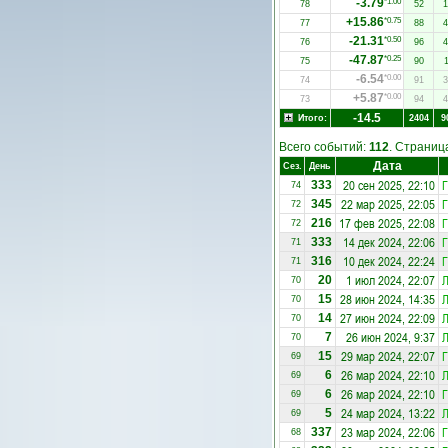
-3.79
*1.00
78
52
1
+15.86
*0.75
77
88
4
-21.31
*0.50
76
96
4
-47.87
*0.25
75
90
1
-6.54
*0.00
74
91
3
+5.87
*0.00
73
94
4
-14.5
Итого:
2404
9
Всего событий:
112
. Страни
Дата
Сез.
День
20 сен 2025, 22:10
Г
333
74
22 мар 2025, 22:05
Г
345
72
17 фев 2025, 22:08
Г
216
72
14 дек 2024, 22:06
Г
333
71
10 дек 2024, 22:24
Г
316
71
1 июл 2024, 22:07
20
70
28 июн 2024, 14:35
15
70
27 июн 2024, 22:09
14
70
26 июн 2024, 9:37
7
70
29 мар 2024, 22:07
Г
15
69
26 мар 2024, 22:10
6
69
26 мар 2024, 22:10
Г
6
69
24 мар 2024, 13:22
5
69
23 мар 2024, 22:06
Г
337
68