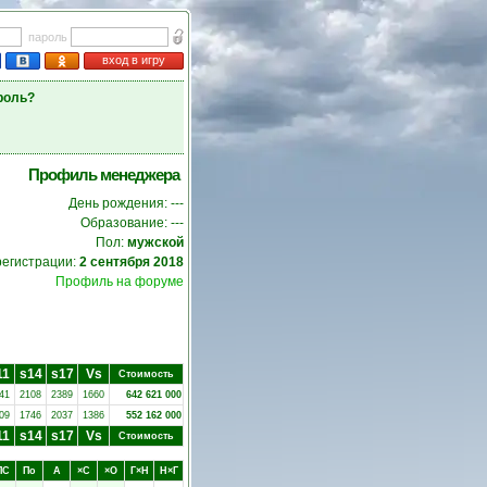
пароль
вход в игру
роль?
Профиль менеджера
День рождения: ---
Образование: ---
Пол:
мужской
регистрации:
2 сентября 2018
Профиль на форуме
11
s14
s17
Vs
Стоимость
41
2108
2389
1660
642 621 000
09
1746
2037
1386
552 162 000
11
s14
s17
Vs
Стоимость
ПC
Пo
А
×C
×O
Г×Н
Н×Г