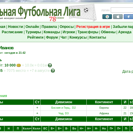
логин
ная
|
Новости
|
Онлайн
|
Правила
|
Опросы
|
Регистрация в игре
|
Забыли па
Расписание
|
Турниры
|
Команды
|
Игроки
|
Трансферы
|
Обмены
|
Аренда
Рейтинги
|
Форум
|
Чат
|
Конкурсы
|
Контакты
Иванов
зит:
сегодня в 21:42
ь
ёт:
10 000
= 10.0к = 0.01м
85
=
7075 место
=
+7 в августе
Дата 
ения
ды
Ст
Дивизион
Континент
И
s
+
Босния и Герц., D2
Европа
22
18
+
Чад, D3
Африка
21
15
ды
Ст
Дивизион
Континент
И
s
В
Н
П
Колл+
Колл-
ВC
В+
В=
В-
Вo
Н+
Н=
Н-
Нo
П+
П=
П-