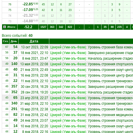
-22.85
*0.50
76
45
12
6
27
-
-
-
-
3
9
-
-17.09
*0.25
75
42
8
11
23
-
-
-
-
3
5
-
-21.32
*0.00
74
44
12
7
25
-
-
-
1
2
9
-
-14.88
*0.00
73
40
12
16
12
-
-
-
1
6
5
-
-52.2
Итого:
1527
363
342
822
-
-
1
35
88
235
4
Всего событий:
40
Дата
Сез.
День
13 окт 2023, 22:09
Цеирей (Умм-эль-Фахм)
: Уровень строения база коман
54
67
18 янв 2021, 22:10
Цеирей (Умм-эль-Фахм)
: Завершено расширение стади
37
56
8 янв 2021, 23:47
Цеирей (Умм-эль-Фахм)
: Началось расширение стадион
20
56
13 мая 2019, 22:08
Цеирей (Умм-эль-Фахм)
: Уровень строения спортшкол
140
49
21 янв 2019, 22:49
Цеирей (Умм-эль-Фахм)
: Уровень строения скаут-цент
40
48
16 янв 2019, 22:08
Цеирей (Умм-эль-Фахм)
: Уровень строения центр физп
31
48
11 янв 2019, 22:10
Цеирей (Умм-эль-Фахм)
: Уровень строения тренирово
22
48
30 сен 2018, 16:29
Цеирей (Умм-эль-Фахм)
: Завершено расширение стади
357
46
28 сен 2018, 19:20
Цеирей (Умм-эль-Фахм)
: Началось расширение стадион
352
46
23 апр 2018, 22:27
Цеирей (Умм-эль-Фахм)
: Уровень строения тренирово
65
45
31 мар 2018, 22:10
Цеирей (Умм-эль-Фахм)
: Уровень строения тренирово
340
44
19 мар 2018, 22:38
Цеирей (Умм-эль-Фахм)
: Уровень строения база коман
291
44
31 янв 2018, 22:42
Цеирей (Умм-эль-Фахм)
: Уровень строения медицински
82
44
24 янв 2018, 23:07
Цеирей (Умм-эль-Фахм)
: Уровень строения спортшкол
49
44
10 янв 2018, 22:20
Цеирей (Умм-эль-Фахм)
: Уровень строения скаут-цент
14
44
8 янв 2018, 22:16
Цеирей (Умм-эль-Фахм)
: Уровень строения скаут-цент
12
44