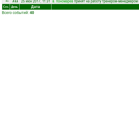
25 июн 2017, 11:31
в. пономарев
принят на работу тренером-менеджером
311
41
Дата
Сез.
День
Всего событий:
40