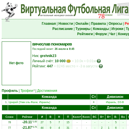
Главная
|
Новости
|
Онлайн
|
Правила
|
Опросы
|
Ре
Расписание
|
Турниры
|
Команды
|
Игроки
|
Т
Рейтинги
|
Форум
|
Чат
|
Конку
вячеслав пономарев
Последний визит:
26 июля в 8:45
Ник:
grehnik23
Личный счёт:
10 000
= 10.0к = 0.01м
Нет фото
Рейтинг:
447
=
8246 место
=
-3 в августе
Профиль
|
Трофеи
|
Достижения
2
Команда
Ст
Дивизион
+
1.
Цеирей (Умм-эль-Фахм, Израиль)
Израиль, D3-B
Команда
Ст
Дивизион
Сезон
Рейтинг
И
В
Н
П
Колл+
Колл-
ВC
В+
В=
В-
Вo
-20.11
*1.00
78
27
5
7
15
-
-
-
-
-
5
-
-21.87
*0.75
77
44
9
4
31
-
-
-
2
1
6
-