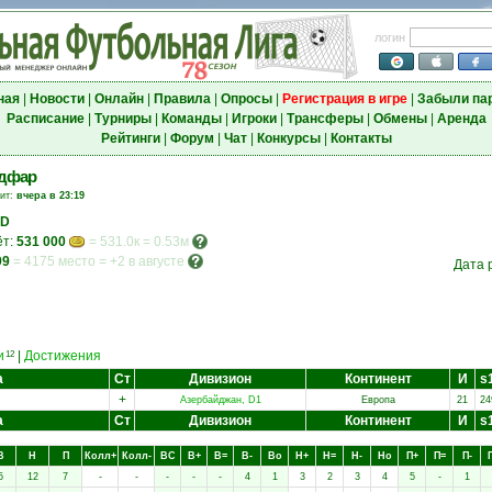
логин
ная
|
Новости
|
Онлайн
|
Правила
|
Опросы
|
Регистрация в игре
|
Забыли па
Расписание
|
Турниры
|
Команды
|
Игроки
|
Трансферы
|
Обмены
|
Аренда
Рейтинги
|
Форум
|
Чат
|
Конкурсы
|
Контакты
адфар
зит:
вчера в 23:19
AD
ёт:
531 000
= 531.0к = 0.53м
99
=
4175 место
=
+2 в августе
Дата 
и
|
Достижения
12
а
Ст
Дивизион
Континент
И
s
+
Азербайджан, D1
Европа
21
24
а
Ст
Дивизион
Континент
И
s
В
Н
П
Колл+
Колл-
ВC
В+
В=
В-
Вo
Н+
Н=
Н-
Нo
П+
П=
П-
5
12
7
-
-
-
-
-
4
1
3
2
3
4
5
-
1