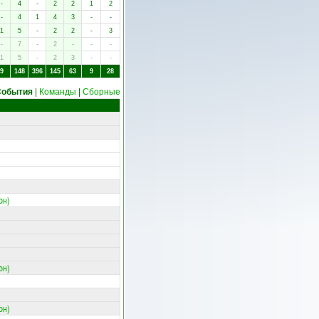
-
4
-
2
2
1
2
-
4
1
4
3
-
-
1
5
-
2
2
-
3
-
7
-
2
-
-
-
1
5
-
2
3
-
-
9
148
396
145
63
9
28
События
|
Команды
|
Сборные
он)
он)
он)