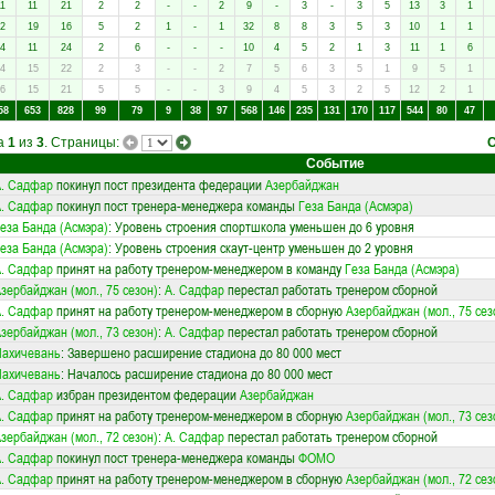
1
11
21
2
2
-
-
2
9
-
3
-
3
5
13
3
1
2
19
16
5
2
1
-
1
32
8
8
3
5
3
10
1
1
4
11
24
2
6
-
-
-
10
4
5
2
1
3
11
1
6
4
15
22
2
3
-
-
2
7
5
6
3
5
1
9
5
1
6
15
21
5
5
-
-
3
9
4
5
3
2
5
12
2
1
58
653
828
99
79
9
38
97
568
146
235
131
170
117
544
80
47
ца
1
из
3
. Страницы:
Событие
. Садфар
покинул пост президента федерации
Азербайджан
. Садфар
покинул пост тренера-менеджера команды
Геза Банда (Асмэра)
еза Банда (Асмэра)
: Уровень строения спортшкола уменьшен до 6 уровня
еза Банда (Асмэра)
: Уровень строения скаут-центр уменьшен до 2 уровня
. Садфар
принят на работу тренером-менеджером в команду
Геза Банда (Асмэра)
зербайджан (мол., 75 сезон)
:
А. Садфар
перестал работать тренером сборной
. Садфар
принят на работу тренером-менеджером в сборную
Азербайджан (мол., 75 сез
зербайджан (мол., 73 сезон)
:
А. Садфар
перестал работать тренером сборной
Нахичевань
: Завершено расширение стадиона до 80 000 мест
Нахичевань
: Началось расширение стадиона до 80 000 мест
. Садфар
избран президентом федерации
Азербайджан
. Садфар
принят на работу тренером-менеджером в сборную
Азербайджан (мол., 73 сез
зербайджан (мол., 72 сезон)
:
А. Садфар
перестал работать тренером сборной
. Садфар
покинул пост тренера-менеджера команды
ФОМО
. Садфар
принят на работу тренером-менеджером в сборную
Азербайджан (мол., 72 сез