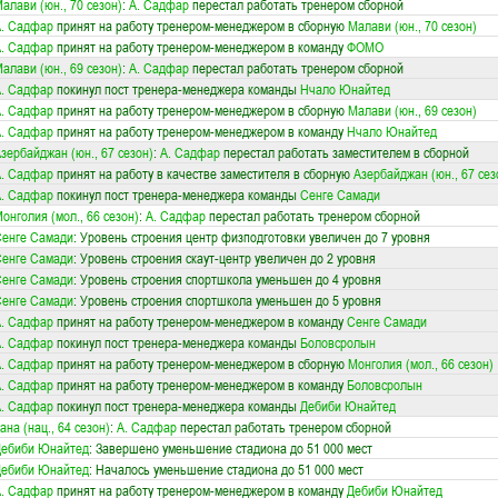
алави (юн., 70 сезон)
:
А. Садфар
перестал работать тренером сборной
. Садфар
принят на работу тренером-менеджером в сборную
Малави (юн., 70 сезон)
. Садфар
принят на работу тренером-менеджером в команду
ФОМО
алави (юн., 69 сезон)
:
А. Садфар
перестал работать тренером сборной
. Садфар
покинул пост тренера-менеджера команды
Нчало Юнайтед
. Садфар
принят на работу тренером-менеджером в сборную
Малави (юн., 69 сезон)
. Садфар
принят на работу тренером-менеджером в команду
Нчало Юнайтед
зербайджан (юн., 67 сезон)
:
А. Садфар
перестал работать заместителем в сборной
. Садфар
принят на работу в качестве заместителя в сборную
Азербайджан (юн., 67 сез
. Садфар
покинул пост тренера-менеджера команды
Сенге Самади
онголия (мол., 66 сезон)
:
А. Садфар
перестал работать тренером сборной
енге Самади
: Уровень строения центр физподготовки увеличен до 7 уровня
енге Самади
: Уровень строения скаут-центр увеличен до 2 уровня
енге Самади
: Уровень строения спортшкола уменьшен до 4 уровня
енге Самади
: Уровень строения спортшкола уменьшен до 5 уровня
. Садфар
принят на работу тренером-менеджером в команду
Сенге Самади
. Садфар
покинул пост тренера-менеджера команды
Боловсролын
. Садфар
принят на работу тренером-менеджером в сборную
Монголия (мол., 66 сезон)
. Садфар
принят на работу тренером-менеджером в команду
Боловсролын
. Садфар
покинул пост тренера-менеджера команды
Дебиби Юнайтед
ана (нац., 64 сезон)
:
А. Садфар
перестал работать тренером сборной
Дебиби Юнайтед
: Завершено уменьшение стадиона до 51 000 мест
Дебиби Юнайтед
: Началось уменьшение стадиона до 51 000 мест
. Садфар
принят на работу тренером-менеджером в команду
Дебиби Юнайтед