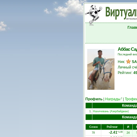
Глав
Аббас С
Последний ви
Ник:
S
Личный сч
Рейтинг:
4
Профиль
|
Награды
|
Трофе
7
Команд
1.
Нахичевань (Азербайджан)
Команд
Сезон
Рейтинг
И
-2.41
*1.00
78
24