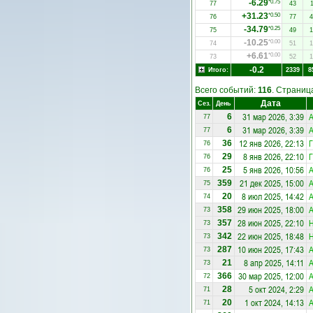
-6.29
*0.75
77
43
1
+31.23
*0.50
76
77
4
-34.79
*0.25
75
49
1
-10.25
*0.00
74
51
1
+6.61
*0.00
73
52
1
-0.2
Итого:
2339
8
Всего событий:
116
. Страни
Дата
Сез.
День
31 мар 2026, 3:39
А
6
77
31 мар 2026, 3:39
А
6
77
12 янв 2026, 22:13
Г
36
76
8 янв 2026, 22:10
Г
29
76
5 янв 2026, 10:56
А
25
76
21 дек 2025, 15:00
А
359
75
8 июл 2025, 14:42
А
20
74
29 июн 2025, 18:00
А
358
73
28 июн 2025, 22:10
357
73
22 июн 2025, 18:48
342
73
10 июн 2025, 17:43
А
287
73
8 апр 2025, 14:11
А
21
73
30 мар 2025, 12:00
А
366
72
5 окт 2024, 2:29
А
28
71
1 окт 2024, 14:13
А
20
71