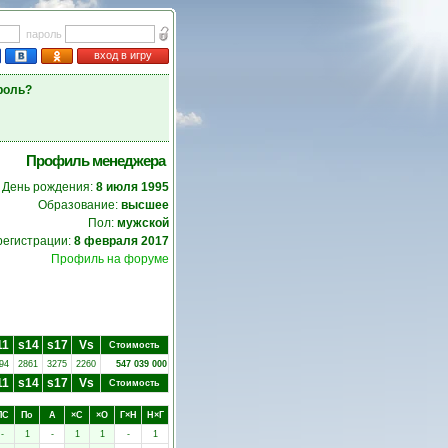
пароль
вход в игру
роль?
Профиль менеджера
День рождения:
8 июля 1995
Образование:
высшее
Пол:
мужской
регистрации:
8 февраля 2017
Профиль на форуме
11
s14
s17
Vs
Стоимость
94
2861
3275
2260
547 039 000
11
s14
s17
Vs
Стоимость
ПC
Пo
А
×C
×O
Г×Н
Н×Г
-
1
-
1
1
-
1