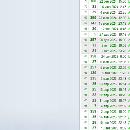
22 сен 2024, 15:00
М
360
70
6 июл 2024, 2:47
А
31
70
4 июл 2024, 22:35
А
29
70
23 июн 2024, 12:00
М
359
69
15 июн 2024, 23:13
А
342
69
12 янв 2024, 0:46
А
30
68
27 дек 2023, 19:18
А
5
68
26 дек 2023, 15:00
А
357
67
9 окт 2023, 19:09
А
32
67
2 окт 2023, 23:28
А
21
67
24 сен 2023, 6:00
М
358
66
6 июл 2023, 22:06
С
27
66
5 июн 2023, 22:09
С
257
65
9 мая 2023, 1:23
С
139
65
6 мая 2023, 23:48
С
135
65
13 апр 2023, 15:14
А
25
65
13 апр 2023, 15:14
А
25
65
12 апр 2023, 10:26
А
22
65
11 апр 2023, 15:27
А
21
65
4 апр 2023, 22:52
А
7
65
2 апр 2023, 15:00
Г
359
64
16 янв 2023, 22:07
35
64
10 янв 2023, 22:48
28
64
10 янв 2023, 9:59
А
27
64