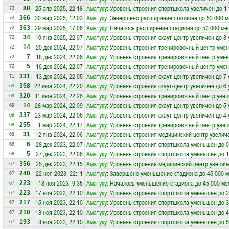
25 апр 2025, 22:18
Аматуку
: Уровень строения спортшкола увеличен до 1
88
73
30 мар 2025, 12:03
Аматуку
: Завершено расширение стадиона до 53 000 м
366
72
29 мар 2025, 17:06
Аматуку
: Началось расширение стадиона до 53 000 ме
363
72
10 янв 2025, 22:07
Аматуку
: Уровень строения скаут-центр увеличен до 8
34
72
20 дек 2024, 22:07
Аматуку
: Уровень строения тренировочный центр уме
14
72
18 дек 2024, 22:06
Аматуку
: Уровень строения тренировочный центр уме
7
72
16 дек 2024, 22:07
Аматуку
: Уровень строения тренировочный центр уме
5
72
13 дек 2024, 22:05
Аматуку
: Уровень строения скаут-центр увеличен до 7
331
71
22 июн 2024, 22:20
Аматуку
: Уровень строения скаут-центр увеличен до 6
358
69
11 июн 2024, 22:26
Аматуку
: Уровень строения тренировочный центр увел
320
69
28 мар 2024, 22:09
Аматуку
: Уровень строения скаут-центр увеличен до 5
14
69
23 мар 2024, 22:06
Аматуку
: Уровень строения скаут-центр увеличен до 4
337
68
1 мар 2024, 22:17
Аматуку
: Уровень строения тренировочный центр увел
255
68
12 янв 2024, 22:06
Аматуку
: Уровень строения медицинский центр увелич
31
68
28 дек 2023, 22:07
Аматуку
: Уровень строения спортшкола уменьшен до 0
6
68
27 дек 2023, 22:06
Аматуку
: Уровень строения спортшкола уменьшен до 1
5
68
25 дек 2023, 22:15
Аматуку
: Уровень строения медицинский центр увелич
356
67
22 ноя 2023, 22:11
Аматуку
: Завершено уменьшение стадиона до 45 000 м
240
67
18 ноя 2023, 9:35
Аматуку
: Началось уменьшение стадиона до 45 000 ме
223
67
17 ноя 2023, 22:10
Аматуку
: Уровень строения спортшкола уменьшен до 2
223
67
15 ноя 2023, 22:10
Аматуку
: Уровень строения спортшкола уменьшен до 3
217
67
13 ноя 2023, 22:10
Аматуку
: Уровень строения спортшкола уменьшен до 4
210
67
8 ноя 2023, 22:10
Аматуку
: Уровень строения спортшкола уменьшен до 5
193
67