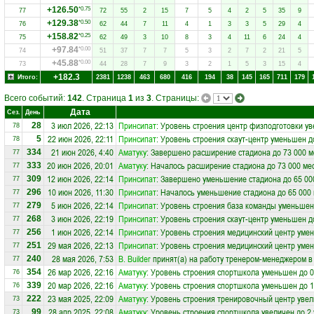
+126.50
*0.75
77
72
55
2
15
7
5
4
2
5
35
9
+129.38
*0.50
76
62
44
7
11
4
1
3
3
5
29
4
+158.82
*0.25
75
62
49
3
10
8
3
4
11
6
24
4
+97.84
*0.00
74
51
37
7
7
5
3
2
7
2
21
5
+45.88
*0.00
73
44
28
7
9
3
2
1
5
3
15
4
+182.3
Итого:
2381
1238
463
680
416
194
38
145
165
711
179
Всего событий:
142
. Страница
1
из
3
. Страницы:
Дата
Сез.
День
3 июл 2026, 22:13
Принсипат
: Уровень строения центр физподготовки ув
28
78
22 июн 2026, 22:11
Принсипат
: Уровень строения скаут-центр уменьшен д
5
78
21 июн 2026, 4:40
Аматуку
: Завершено расширение стадиона до 73 000 м
334
77
20 июн 2026, 20:01
Аматуку
: Началось расширение стадиона до 73 000 ме
333
77
12 июн 2026, 22:14
Принсипат
: Завершено уменьшение стадиона до 65 00
309
77
10 июн 2026, 11:30
Принсипат
: Началось уменьшение стадиона до 65 000
296
77
5 июн 2026, 22:14
Принсипат
: Уровень строения база команды уменьшен
279
77
3 июн 2026, 22:19
Принсипат
: Уровень строения скаут-центр уменьшен д
268
77
1 июн 2026, 22:14
Принсипат
: Уровень строения медицинский центр уме
256
77
29 мая 2026, 22:13
Принсипат
: Уровень строения медицинский центр уме
251
77
28 мая 2026, 7:53
B. Builder
принят(а) на работу тренером-менеджером в
240
77
26 мар 2026, 22:16
Аматуку
: Уровень строения спортшкола уменьшен до 0
354
76
20 мар 2026, 22:16
Аматуку
: Уровень строения спортшкола уменьшен до 1
339
76
23 мая 2025, 22:09
Аматуку
: Уровень строения тренировочный центр увел
222
73
28 апр 2025, 22:08
Аматуку
: Уровень строения спортшкола увеличен до 2
99
73